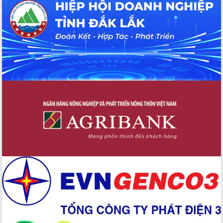
Hội thảo khoa học “Giải pháp thúc đẩy
phát triển nền kinh tế xanh tại tỉnh
Đắk Lắk”
Tăng cường giám sát, đôn đốc thực
hiện nhiệm vụ quản lý tài sản công
hàng tuần
Tháo gỡ những vướng mắc, đẩy mạnh
công tác cải cách thủ tục hành chính
tại Trung tâm Phục vụ hành chính
công tỉnh
Đắk Lắk: Tôn vinh 46 giải pháp tại Hội
thi Sáng tạo Kỹ thuật 2024 - 2025
Đắk Lắk rà soát, điều chỉnh Đề án 190
về phát triển nuôi trồng thủy sản
Phó Chủ tịch UBND tỉnh Đắk Lắk
Trương Công Thái kiểm tra thực địa
Dự án cao tốc Khánh Hòa - Buôn Ma
Thuột
Định vị cà phê Việt Nam như một “di
sản sống” trong dòng chảy toàn cầu