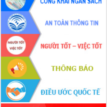
món ăn từ sầu riêng
Đắk Lắk công bố Quy hoạch và xúc
tiến đầu tư tỉnh
Ngành cá ngừ Đắk Lắk chủ động thích
ứng để giữ vững thị trường xuất khẩu
Diễn đàn Kinh tế tư nhân Việt Nam đột
phá cơ chế - Hợp tác công tư
Đề án 06 tạo bước ngoặt đột phá trong
cải cách hành chính tỉnh Đắk Lắk
Kết nối tour, đẩy mạnh chuyển đổi số
để phát triển du lịch Đắk Lắk
Khởi động Dự án Đầu tư xây dựng hạ
tầng kỹ thuật Cụm công nghiệp Tân
Tiến
Gặp mặt các cơ quan báo chí nhân Kỷ
niệm 101 năm Ngày Báo chí Cách
mạng Việt Nam
Đắk Lắk sơ kết 4 năm triển khai thực
hiện Đề án 06 của Chính phủ
Họp báo thông tin về Hội nghị Công bố