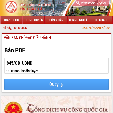
|
Vietnamese
English
TRANG CHỦ
CHÍNH QUYỀN
CÔNG DÂN
DOANH NGHIỆP
DU KHÁCH
Thứ bảy, 08/08/2026
CHÀO MỪNG ĐẾN VỚI CỔNG THÔNG TIN
VĂN BẢN CHỈ ĐẠO ĐIỀU HÀNH
GIỚI THIỆU
LÃNH ĐẠO UBND TỈNH
Bản PDF
TIN TỨC SỰ KIỆN
845/QĐ-UBND
SỞ, BAN, NGÀNH
PDF cannot be displayed.
UBND CÁC XÃ, PHƯỜNG
Quay lại
THÔNG TIN CHỈ ĐẠO ĐIỀU HÀNH
HỆ THỐNG VĂN BẢN
VĂN BẢN HĐND TỈNH