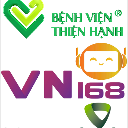
Xây dựng nông thôn mới: Nâng cao đời
sống người dân từ những mô hình thiết
thực
Quyết liệt tháo gỡ vướng mắc, đẩy
nhanh tiến độ các dự án trọng điểm
trong Khu kinh tế Nam Phú Yên
Hòn Yến phát triển du lịch gắn với bảo
tồn biển
Lấy ý kiến điều chỉnh Quy hoạch tỉnh
Đắk Lắk thời kỳ 2021-2030, tầm nhìn
đến năm 2050
Phát động chiến dịch 30 ngày đêm
giải phóng mặt bằng Tuyến đường bộ
ven biển
Đắk Lắk nỗ lực thúc đẩy tăng trưởng
kinh tế từ 10% trở lên trong Quý
II/2026
Đắk Lắk ký kết thỏa thuận hợp tác về
chuyển đổi số giai đoạn 2026 – 2030
với Tập đoàn Bưu chính Viễn thông
Việt Nam