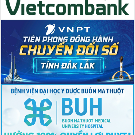
Thứ trưởng Bộ Y tế làm việc với tỉnh
Đắk Lắk về phát triển nhân lực y tế
cho trạm y tế cấp xã
Du lịch Đắk Lắk nâng tầm trải nghiệm
du khách thông qua Hệ thống cơ sở dữ
liệu và Bản đồ số
Tập huấn ứng dụng trí tuệ nhân tạo (AI)
trong thương mại điện tử năm 2026
Đoàn đại biểu Quốc hội tỉnh Đắk Lắk
trao đổi thông tin trước Kỳ họp thứ
nhất, Quốc hội khóa XVI
Quyết liệt cải cách hành chính, khơi
thông nguồn lực phát triển
Nâng cao hiệu lực, hiệu quả HĐND
tỉnh thông qua hiện đại hóa hành chính
Xã Ea Phê gắn cải cách hành chính với
chuyển đổi số
Phó Chủ tịch Thường trực UBND tỉnh
Hồ Thị Nguyên Thảo làm việc tại Trung
tâm Phục vụ hành chính công xã Ea
Phê