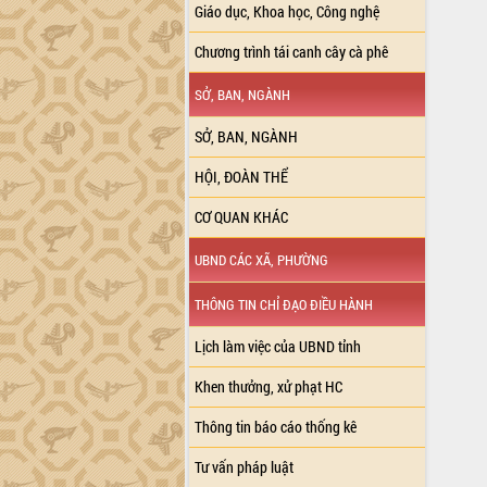
Giáo dục, Khoa học, Công nghệ
Chương trình tái canh cây cà phê
SỞ, BAN, NGÀNH
SỞ, BAN, NGÀNH
HỘI, ĐOÀN THỂ
CƠ QUAN KHÁC
UBND CÁC XÃ, PHƯỜNG
THÔNG TIN CHỈ ĐẠO ĐIỀU HÀNH
Lịch làm việc của UBND tỉnh
Khen thưởng, xử phạt HC
Thông tin báo cáo thống kê
Tư vấn pháp luật