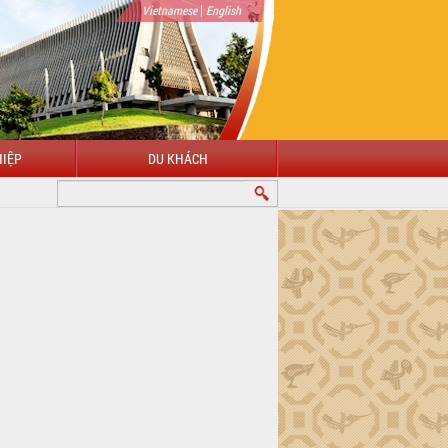
|
Vietnamese
English
IỆP
DU KHÁCH