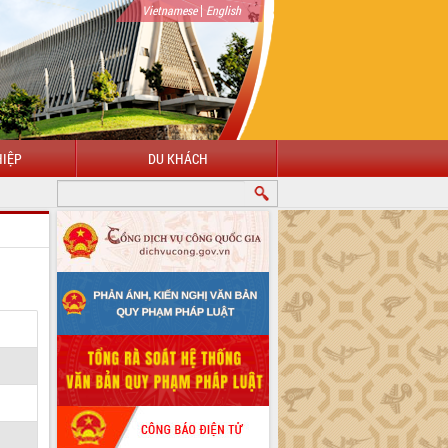
|
Vietnamese
English
IỆP
DU KHÁCH