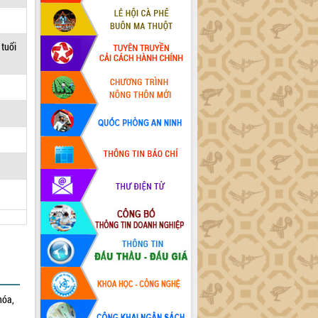
 tuổi
hóa,