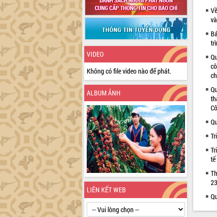
Về
và
Bá
tr
VIDEO
Qu
cô
Không có file video nào để phát.
ch
Qu
ALBUM ẢNH
th
Cô
Qu
Tr
Tr
tế
Th
23
LIÊN KẾT WEB
Qu