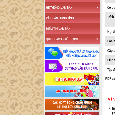
Cơ q
HỆ THỐNG VĂN BẢN
Trích
VĂN BẢN HĐND TỈNH
ĐIỂM TIN VĂN BẢN
Nội 
QUY HOẠCH - KẾ HOẠCH
Loại 
Cấp 
Lĩnh 
Tệp đ
PDF ca
Văn
Tr
Th