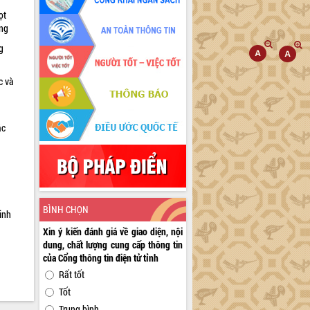
ọt
ờng
g
c và
ác
a
BÌNH CHỌN
inh
Xin ý kiến đánh giá về giao diện, nội
dung, chất lượng cung cấp thông tin
của Cổng thông tin điện tử tỉnh
Rất tốt
Tốt
Trung bình