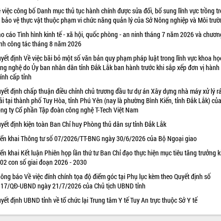
 việc công bố Danh mục thủ tục hành chính được sửa đổi, bổ sung lĩnh vực trồng tr
 bảo vệ thực vật thuộc phạm vi chức năng quản lý của Sở Nông nghiệp và Môi trư
o cáo Tình hình kinh tế - xã hội, quốc phòng - an ninh tháng 7 năm 2026 và chươn
ình công tác tháng 8 năm 2026
yết định Về việc bãi bỏ một số văn bản quy phạm pháp luật trong lĩnh vực khoa họ
ng nghệ do Ủy ban nhân dân tỉnh Đắk Lắk ban hành trước khi sắp xếp đơn vị hành
ính cấp tỉnh
yết định chấp thuận điều chỉnh chủ trương đầu tư dự án Xây dựng nhà máy xử lý r
ải tại thành phố Tuy Hòa, tỉnh Phú Yên (nay là phường Bình Kiến, tỉnh Đắk Lắk) củ
ng ty Cổ phần Tập đoàn công nghệ T-Tech Việt Nam
yết định kiện toàn Ban Chỉ huy Phòng thủ dân sự tỉnh Đắk Lắk
iển khai Thông tư số 07/2026/TT-BNG ngày 30/6/2026 của Bộ Ngoại giao
iển khai Kết luận Phiên họp lần thứ tư Ban Chỉ đạo thực hiện mục tiêu tăng trưởng k
 02 con số giai đoạn 2026 - 2030
ông báo Về việc đính chính tọa độ điểm góc tại Phụ lục kèm theo Quyết định số
17/QĐ-UBND ngày 21/7/2026 của Chủ tịch UBND tỉnh
yết định UBND tỉnh về tổ chức lại Trung tâm Y tế Tuy An trực thuộc Sở Y tế