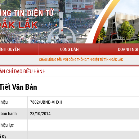
ÍNH QUYỀN
CÔNG DÂN
DOANH NGH
CHÀO MỪNG ĐẾN VỚI CỔNG THÔNG TIN ĐIỆN TỬ TỈNH ĐẮK LẮK
ẢN CHỈ ĐẠO ĐIỀU HÀNH
 Tiết Văn Bản
 hiệu
7802/UBND-VHXH
 ban hành
23/10/2014
hiệu lực
i Ký