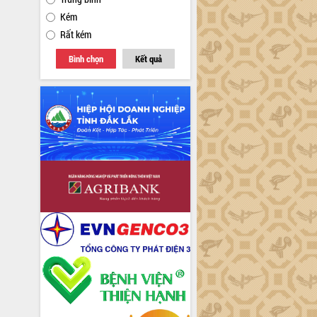
Kém
Rất kém
Bình chọn
Kết quả