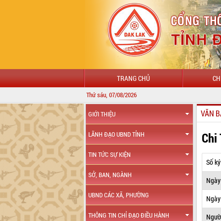
TRANG CHỦ
CH
Thứ sáu, 07/08/2026
VĂN B
GIỚI THIỆU
Chi
LÃNH ĐẠO UBND TỈNH
TIN TỨC SỰ KIỆN
Số ký
SỞ, BAN, NGÀNH
Ngày
UBND CÁC XÃ, PHƯỜNG
Ngày 
THÔNG TIN CHỈ ĐẠO ĐIỀU HÀNH
Ngườ