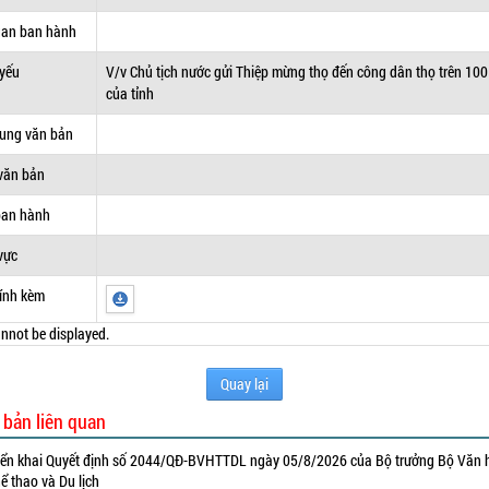
uan ban hành
 yếu
V/v Chủ tịch nước gửi Thiệp mừng thọ đến công dân thọ trên 100
của tỉnh
dung văn bản
văn bản
ban hành
vực
ính kèm
nnot be displayed.
Quay lại
 bản liên quan
iển khai Quyết định số 2044/QĐ-BVHTTDL ngày 05/8/2026 của Bộ trưởng Bộ Văn 
ể thao và Du lịch