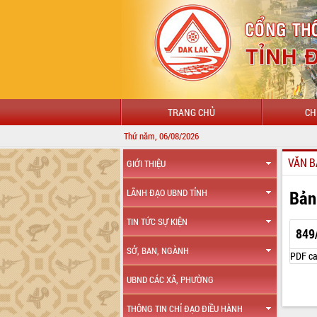
TRANG CHỦ
CH
Thứ năm, 06/08/2026
VĂN B
GIỚI THIỆU
Bản
LÃNH ĐẠO UBND TỈNH
TIN TỨC SỰ KIỆN
849
SỞ, BAN, NGÀNH
PDF ca
UBND CÁC XÃ, PHƯỜNG
THÔNG TIN CHỈ ĐẠO ĐIỀU HÀNH