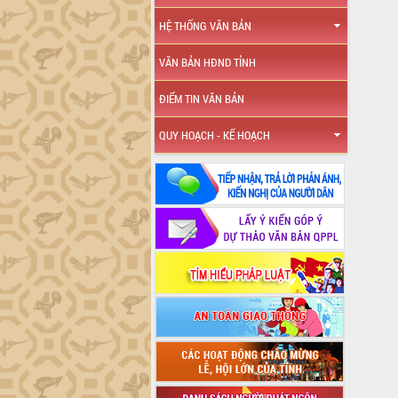
HỆ THỐNG VĂN BẢN
VĂN BẢN HĐND TỈNH
ĐIỂM TIN VĂN BẢN
QUY HOẠCH - KẾ HOẠCH