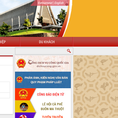
|
Vietnamese
English
IỆP
DU KHÁCH