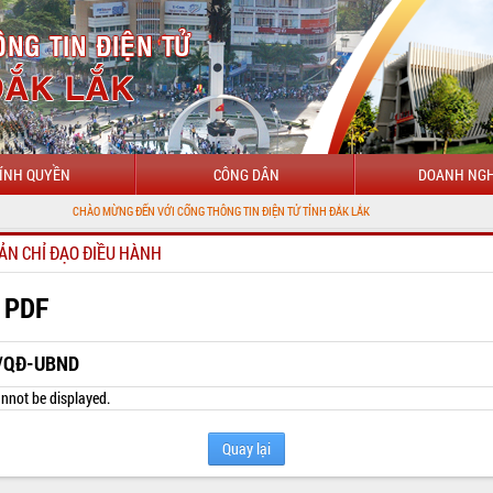
ÍNH QUYỀN
CÔNG DÂN
DOANH NGH
CHÀO MỪNG ĐẾN VỚI CỔNG THÔNG TIN ĐIỆN TỬ TỈNH ĐẮK LẮK
ẢN CHỈ ĐẠO ĐIỀU HÀNH
 PDF
/QĐ-UBND
nnot be displayed.
Quay lại