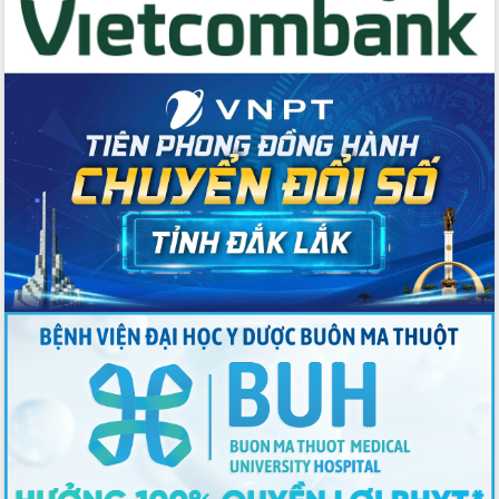
Tập huấn ứng dụng trí tuệ nhân tạo (AI)
trong thương mại điện tử năm 2026
Đoàn đại biểu Quốc hội tỉnh Đắk Lắk
trao đổi thông tin trước Kỳ họp thứ
nhất, Quốc hội khóa XVI
Quyết liệt cải cách hành chính, khơi
thông nguồn lực phát triển
Nâng cao hiệu lực, hiệu quả HĐND
tỉnh thông qua hiện đại hóa hành chính
Xã Ea Phê gắn cải cách hành chính với
chuyển đổi số
Phó Chủ tịch Thường trực UBND tỉnh
Hồ Thị Nguyên Thảo làm việc tại Trung
tâm Phục vụ hành chính công xã Ea
Phê
Xây dựng nền hành chính số đồng
hành cùng nông dân dân, doanh nghiệp
Giai đoạn 2026-2030, Đắk Lắk phấn
đấu có 77% xã đạt chuẩn nông thôn
mới