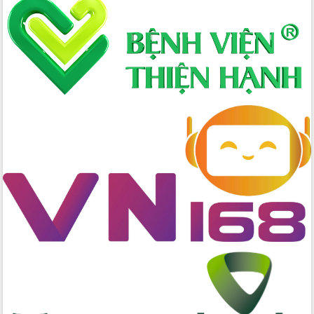
Hòn Yến phát triển du lịch gắn với bảo
tồn biển
Lấy ý kiến điều chỉnh Quy hoạch tỉnh
Đắk Lắk thời kỳ 2021-2030, tầm nhìn
đến năm 2050
Phát động chiến dịch 30 ngày đêm
giải phóng mặt bằng Tuyến đường bộ
ven biển
Đắk Lắk nỗ lực thúc đẩy tăng trưởng
kinh tế từ 10% trở lên trong Quý
II/2026
Đắk Lắk ký kết thỏa thuận hợp tác về
chuyển đổi số giai đoạn 2026 – 2030
với Tập đoàn Bưu chính Viễn thông
Việt Nam
Thứ trưởng Bộ Y tế làm việc với tỉnh
Đắk Lắk về phát triển nhân lực y tế
cho trạm y tế cấp xã
Du lịch Đắk Lắk nâng tầm trải nghiệm
du khách thông qua Hệ thống cơ sở dữ
liệu và Bản đồ số