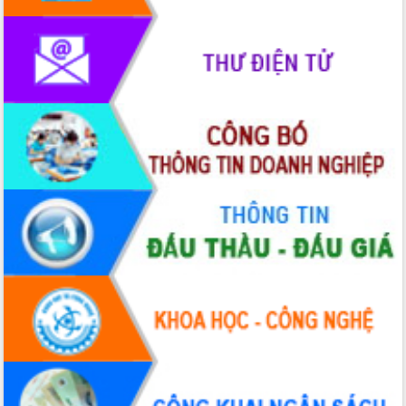
phát triển mới
Thường trực HĐND tỉnh Đắk Lắk gặp
mặt Đoàn chuyên gia y tế TP. Hồ Chí
Minh
Lễ truy điệu và an táng hài cốt liệt sĩ
tại Nghĩa trang Liệt sĩ xã Sơn Hòa
Bàn giải pháp tháo gỡ khó khăn trong
xuất khẩu sầu riêng và triển khai quy
định EUDR
Thứ trưởng Bộ Nông nghiệp và Môi
trường Nguyễn Hoàng Hiệp khảo sát
vùng trồng và doanh nghiệp đóng gói
sầu riêng tại Đắk Lắk
Trình diễn nghệ thuật chế biến các
món ăn từ sầu riêng
Đắk Lắk công bố Quy hoạch và xúc
tiến đầu tư tỉnh
Ngành cá ngừ Đắk Lắk chủ động thích
ứng để giữ vững thị trường xuất khẩu
Diễn đàn Kinh tế tư nhân Việt Nam đột