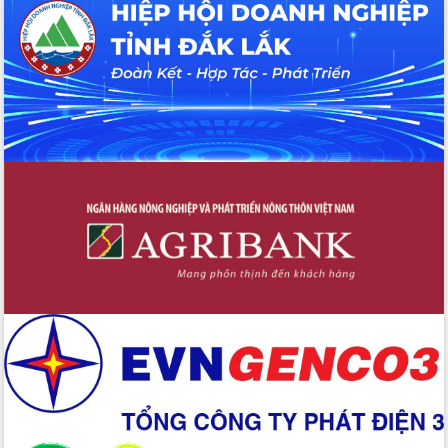
Tháo gỡ những vướng mắc, đẩy mạnh
công tác cải cách thủ tục hành chính
tại Trung tâm Phục vụ hành chính
công tỉnh
Đắk Lắk: Tôn vinh 46 giải pháp tại Hội
thi Sáng tạo Kỹ thuật 2024 - 2025
Đắk Lắk rà soát, điều chỉnh Đề án 190
về phát triển nuôi trồng thủy sản
Phó Chủ tịch UBND tỉnh Đắk Lắk
Trương Công Thái kiểm tra thực địa
Dự án cao tốc Khánh Hòa - Buôn Ma
Thuột
Định vị cà phê Việt Nam như một “di
sản sống” trong dòng chảy toàn cầu
Xây dựng nông thôn mới: Nâng cao đời
sống người dân từ những mô hình thiết
thực
Quyết liệt tháo gỡ vướng mắc, đẩy
nhanh tiến độ các dự án trọng điểm
trong Khu kinh tế Nam Phú Yên