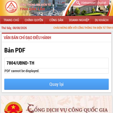
|
Vietnamese
English
TRANG CHỦ
CHÍNH QUYỀN
CÔNG DÂN
DOANH NGHIỆP
DU KHÁCH
Thứ bảy, 08/08/2026
CHÀO MỪNG ĐẾN VỚI CỔNG THÔNG TIN ĐIỆN TỬ TỈNH ĐẮK LẮK
VĂN BẢN CHỈ ĐẠO ĐIỀU HÀNH
GIỚI THIỆU
LÃNH ĐẠO UBND TỈNH
Bản PDF
TIN TỨC SỰ KIỆN
7804/UBND-TH
SỞ, BAN, NGÀNH
PDF cannot be displayed.
UBND CÁC XÃ, PHƯỜNG
Quay lại
THÔNG TIN CHỈ ĐẠO ĐIỀU HÀNH
HỆ THỐNG VĂN BẢN
VĂN BẢN HĐND TỈNH