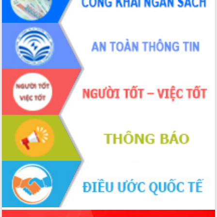
phá cơ chế - Hợp tác công tư
Đề án 06 tạo bước ngoặt đột phá trong
cải cách hành chính tỉnh Đắk Lắk
Kết nối tour, đẩy mạnh chuyển đổi số
để phát triển du lịch Đắk Lắk
Khởi động Dự án Đầu tư xây dựng hạ
tầng kỹ thuật Cụm công nghiệp Tân
Tiến
Gặp mặt các cơ quan báo chí nhân Kỷ
niệm 101 năm Ngày Báo chí Cách
mạng Việt Nam
Đắk Lắk sơ kết 4 năm triển khai thực
hiện Đề án 06 của Chính phủ
Họp báo thông tin về Hội nghị Công bố
Quy hoạch và Xúc tiến đầu tư tỉnh Đắk
Lắk
Khơi thông điểm nghẽn, đẩy nhanh
giải ngân vốn khắc phục thiên tai
HĐND tỉnh thông qua điều chỉnh Quy
hoạch tỉnh thời kỳ 2021-2030