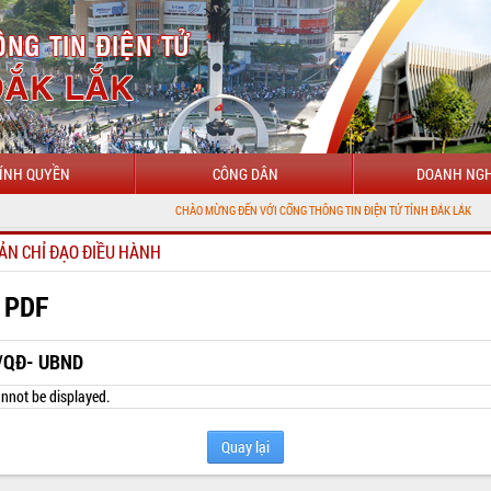
ÍNH QUYỀN
CÔNG DÂN
DOANH NGH
CHÀO MỪNG ĐẾN VỚI CỔNG THÔNG TIN ĐIỆN TỬ TỈNH ĐẮK LẮK
ẢN CHỈ ĐẠO ĐIỀU HÀNH
 PDF
/QĐ- UBND
nnot be displayed.
Quay lại