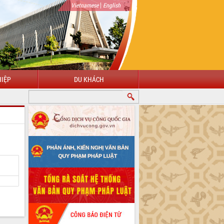
|
Vietnamese
English
IỆP
DU KHÁCH