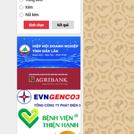
Kém
Rất kém
Bình chọn
Kết quả