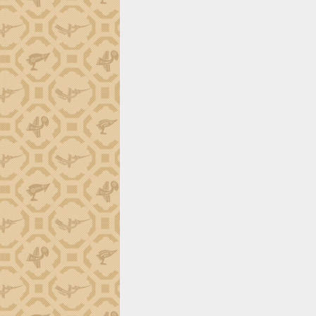
trường Nguyễn Hoàng Hiệp khảo sát
vùng trồng và doanh nghiệp đóng gói
sầu riêng tại Đắk Lắk
Trình diễn nghệ thuật chế biến các
món ăn từ sầu riêng
Đắk Lắk công bố Quy hoạch và xúc
tiến đầu tư tỉnh
Ngành cá ngừ Đắk Lắk chủ động thích
ứng để giữ vững thị trường xuất khẩu
Diễn đàn Kinh tế tư nhân Việt Nam đột
phá cơ chế - Hợp tác công tư
Đề án 06 tạo bước ngoặt đột phá trong
cải cách hành chính tỉnh Đắk Lắk
Kết nối tour, đẩy mạnh chuyển đổi số
để phát triển du lịch Đắk Lắk
Khởi động Dự án Đầu tư xây dựng hạ
tầng kỹ thuật Cụm công nghiệp Tân
Tiến
Gặp mặt các cơ quan báo chí nhân Kỷ
niệm 101 năm Ngày Báo chí Cách
mạng Việt Nam