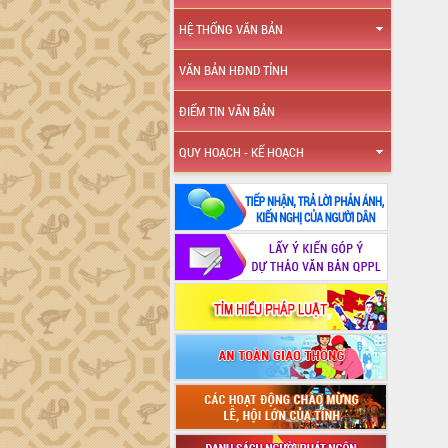
HỆ THỐNG VĂN BẢN
VĂN BẢN HĐND TỈNH
ĐIỂM TIN VĂN BẢN
QUY HOẠCH - KẾ HOẠCH