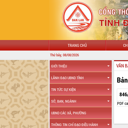
TRANG CHỦ
CH
Thứ bảy, 08/08/2026
VĂN B
GIỚI THIỆU
Bản
LÃNH ĐẠO UBND TỈNH
TIN TỨC SỰ KIỆN
846
SỞ, BAN, NGÀNH
PDF ca
UBND CÁC XÃ, PHƯỜNG
THÔNG TIN CHỈ ĐẠO ĐIỀU HÀNH