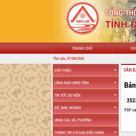
TRANG CHỦ
CH
Thứ sáu, 07/08/2026
VĂN B
GIỚI THIỆU
Bản
LÃNH ĐẠO UBND TỈNH
TIN TỨC SỰ KIỆN
252
SỞ, BAN, NGÀNH
PDF ca
UBND CÁC XÃ, PHƯỜNG
THÔNG TIN CHỈ ĐẠO ĐIỀU HÀNH