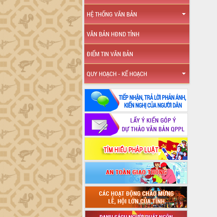
HỆ THỐNG VĂN BẢN
VĂN BẢN HĐND TỈNH
ĐIỂM TIN VĂN BẢN
QUY HOẠCH - KẾ HOẠCH