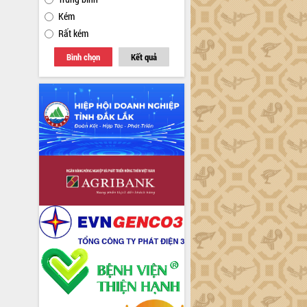
Kém
Rất kém
Bình chọn
Kết quả