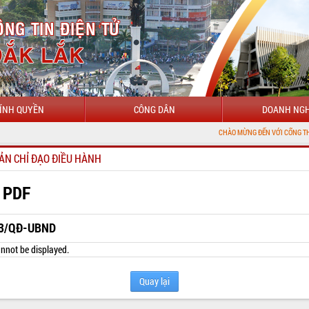
ÍNH QUYỀN
CÔNG DÂN
DOANH NGH
CHÀO MỪNG ĐẾN VỚI CỔNG THÔNG TIN ĐIỆN
ẢN CHỈ ĐẠO ĐIỀU HÀNH
 PDF
3/QĐ-UBND
nnot be displayed.
Quay lại