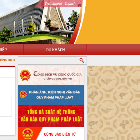
|
Vietnamese
English
IỆP
DU KHÁCH
 TỬ TỈNH ĐẮK LẮK