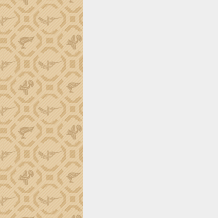
trường Nguyễn Hoàng Hiệp khảo sát
vùng trồng và doanh nghiệp đóng gói
sầu riêng tại Đắk Lắk
Trình diễn nghệ thuật chế biến các
món ăn từ sầu riêng
Đắk Lắk công bố Quy hoạch và xúc
tiến đầu tư tỉnh
Ngành cá ngừ Đắk Lắk chủ động thích
ứng để giữ vững thị trường xuất khẩu
Diễn đàn Kinh tế tư nhân Việt Nam đột
phá cơ chế - Hợp tác công tư
Đề án 06 tạo bước ngoặt đột phá trong
cải cách hành chính tỉnh Đắk Lắk
Kết nối tour, đẩy mạnh chuyển đổi số
để phát triển du lịch Đắk Lắk
Khởi động Dự án Đầu tư xây dựng hạ
tầng kỹ thuật Cụm công nghiệp Tân
Tiến
Gặp mặt các cơ quan báo chí nhân Kỷ
niệm 101 năm Ngày Báo chí Cách
mạng Việt Nam