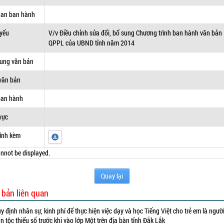
uan ban hành
 yếu
V/v Điều chỉnh sửa đổi, bổ sung Chương trình ban hành văn bản
QPPL của UBND tỉnh năm 2014
dung văn bản
văn bản
ban hành
vực
ính kèm
nnot be displayed.
Quay lại
 bản liên quan
y định nhân sự, kinh phí để thực hiện việc dạy và học Tiếng Việt cho trẻ em là ngườ
n tộc thiểu số trước khi vào lớp Một trên địa bàn tỉnh Đắk Lắk