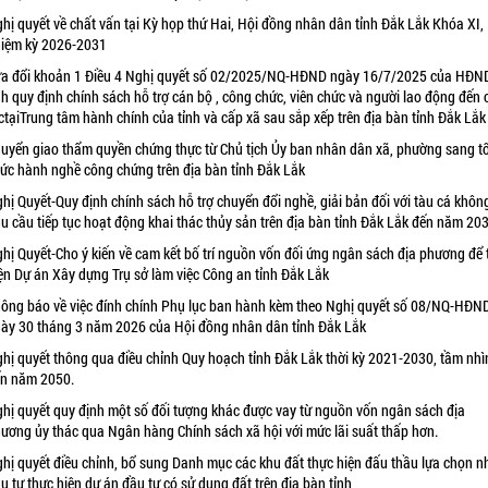
hị quyết về chất vấn tại Kỳ họp thứ Hai, Hội đồng nhân dân tỉnh Đắk Lắk Khóa XI,
iệm kỳ 2026-2031
a đổi khoản 1 Điều 4 Nghị quyết số 02/2025/NQ-HĐND ngày 16/7/2025 của HĐN
nh quy định chính sách hỗ trợ cán bộ , công chức, viên chức và người lao động đến
ctạiTrung tâm hành chính của tỉnh và cấp xã sau sắp xếp trên địa bàn tỉnh Đắk Lắk
uyển giao thẩm quyền chứng thực từ Chủ tịch Ủy ban nhân dân xã, phường sang t
ức hành nghề công chứng trên địa bàn tỉnh Đắk Lắk
hị Quyết-Quy định chính sách hỗ trợ chuyển đổi nghề, giải bản đối với tàu cá khôn
u cầu tiếp tục hoạt động khai thác thủy sản trên địa bàn tỉnh Đắk Lắk đến năm 20
hị Quyết-Cho ý kiến về cam kết bố trí nguồn vốn đối ứng ngân sách địa phương để 
ện Dự án Xây dựng Trụ sở làm việc Công an tỉnh Đắk Lắk
ông báo về việc đính chính Phụ lục ban hành kèm theo Nghị quyết số 08/NQ-HĐN
ày 30 tháng 3 năm 2026 của Hội đồng nhân dân tỉnh Đắk Lắk
hị quyết thông qua điều chỉnh Quy hoạch tỉnh Đắk Lắk thời kỳ 2021-2030, tầm nhì
n năm 2050.
hị quyết quy định một số đối tượng khác được vay từ nguồn vốn ngân sách địa
ương ủy thác qua Ngân hàng Chính sách xã hội với mức lãi suất thấp hơn.
hị quyết điều chỉnh, bổ sung Danh mục các khu đất thực hiện đấu thầu lựa chọn n
u tư thực hiện dự án đầu tư có sử dụng đất trên địa bàn tỉnh