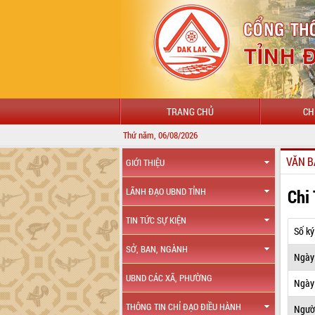
TRANG CHỦ
CH
Thứ năm, 06/08/2026
VĂN B
GIỚI THIỆU
Chi
LÃNH ĐẠO UBND TỈNH
TIN TỨC SỰ KIỆN
Số ký
SỞ, BAN, NGÀNH
Ngày
UBND CÁC XÃ, PHƯỜNG
Ngày 
THÔNG TIN CHỈ ĐẠO ĐIỀU HÀNH
Ngườ