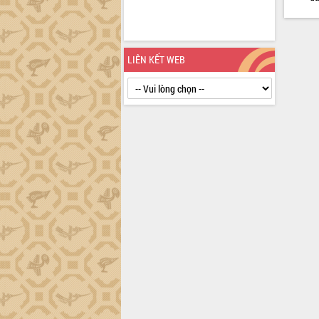
định EUDR
Thứ trưởng Bộ Nông nghiệp và Môi
trường Nguyễn Hoàng Hiệp khảo sát
vùng trồng và doanh nghiệp đóng gói
LIÊN KẾT WEB
sầu riêng tại Đắk Lắk
Trình diễn nghệ thuật chế biến các
món ăn từ sầu riêng
Đắk Lắk công bố Quy hoạch và xúc
tiến đầu tư tỉnh
Ngành cá ngừ Đắk Lắk chủ động thích
ứng để giữ vững thị trường xuất khẩu
Diễn đàn Kinh tế tư nhân Việt Nam đột
phá cơ chế - Hợp tác công tư
Đề án 06 tạo bước ngoặt đột phá trong
cải cách hành chính tỉnh Đắk Lắk
Kết nối tour, đẩy mạnh chuyển đổi số
để phát triển du lịch Đắk Lắk
Khởi động Dự án Đầu tư xây dựng hạ
tầng kỹ thuật Cụm công nghiệp Tân
Tiến