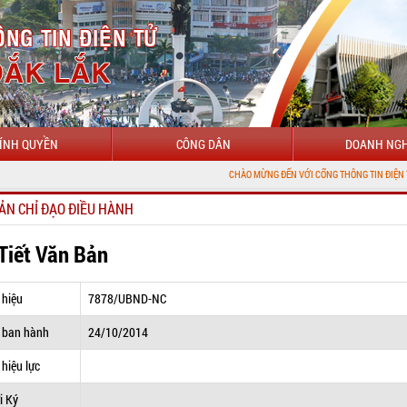
ÍNH QUYỀN
CÔNG DÂN
DOANH NGH
CHÀO MỪNG ĐẾN VỚI CỔNG THÔNG TIN ĐIỆN TỬ TỈNH ĐẮK
ẢN CHỈ ĐẠO ĐIỀU HÀNH
 Tiết Văn Bản
 hiệu
7878/UBND-NC
 ban hành
24/10/2014
hiệu lực
i Ký