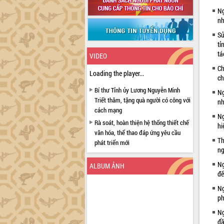
Ng
nh
Sử
tỉ
tá
VIDEO
Ch
Loading the player...
ch
Bí thư Tỉnh ủy Lương Nguyễn Minh
Ng
Triết thăm, tặng quà người có công với
nh
cách mạng
Ng
Rà soát, hoàn thiện hệ thống thiết chế
hi
văn hóa, thể thao đáp ứng yêu cầu
Th
phát triển mới
ng
Thường trực HĐND tỉnh Đắk Lắk gặp
Ng
mặt Đoàn chuyên gia y tế TP. Hồ Chí
ALBUM ẢNH
đế
Minh
Lễ truy điệu và an táng hài cốt liệt sĩ
Ng
tại Nghĩa trang Liệt sĩ xã Sơn Hòa
ph
Bàn giải pháp tháo gỡ khó khăn trong
Ng
xuất khẩu sầu riêng và triển khai quy
đầ