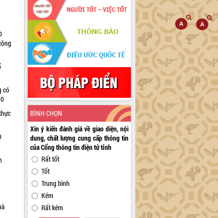
D
 công
ổ
g có
30
BÌNH CHỌN
thực
Xin ý kiến đánh giá về giao diện, nội
D
dung, chất lượng cung cấp thông tin
của Cổng thông tin điện tử tỉnh
Rất tốt
n
Tốt
Trung bình
Kém
hà
Rất kém