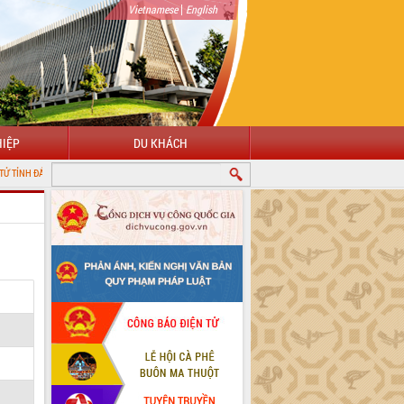
|
Vietnamese
English
IỆP
DU KHÁCH
 LẮK