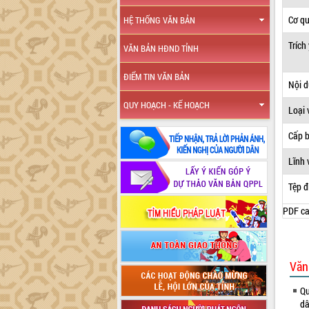
Cơ q
HỆ THỐNG VĂN BẢN
Trích
VĂN BẢN HĐND TỈNH
ĐIỂM TIN VĂN BẢN
Nội 
QUY HOẠCH - KẾ HOẠCH
Loại 
Cấp 
Lĩnh 
Tệp đ
PDF ca
Văn
Qu
dâ