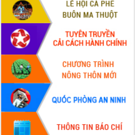
VIDEO
Không có file video nào để phát.
ALBUM ẢNH
LIÊN KẾT WEB