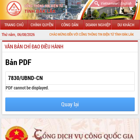
|
Vietnamese
English
TRANG CHỦ
CHÍNH QUYỀN
CÔNG DÂN
DOANH NGHIỆP
DU KHÁCH
Thứ năm, 06/08/2026
CHÀO MỪNG ĐẾN VỚI CỔNG THÔNG TIN ĐIỆN TỬ TỈNH ĐẮK LẮK
VĂN BẢN CHỈ ĐẠO ĐIỀU HÀNH
GIỚI THIỆU
LÃNH ĐẠO UBND TỈNH
Bản PDF
TIN TỨC SỰ KIỆN
7830/UBND-CN
SỞ, BAN, NGÀNH
PDF cannot be displayed.
UBND CÁC XÃ, PHƯỜNG
Quay lại
THÔNG TIN CHỈ ĐẠO ĐIỀU HÀNH
HỆ THỐNG VĂN BẢN
VĂN BẢN HĐND TỈNH