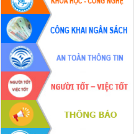
Hội thảo khoa học “Giải pháp thúc đẩy
phát triển nền kinh tế xanh tại tỉnh
Đắk Lắk”
Tăng cường giám sát, đôn đốc thực
hiện nhiệm vụ quản lý tài sản công
hàng tuần
Tháo gỡ những vướng mắc, đẩy mạnh
công tác cải cách thủ tục hành chính
tại Trung tâm Phục vụ hành chính
công tỉnh
Đắk Lắk: Tôn vinh 46 giải pháp tại Hội
thi Sáng tạo Kỹ thuật 2024 - 2025
Đắk Lắk rà soát, điều chỉnh Đề án 190
về phát triển nuôi trồng thủy sản
Phó Chủ tịch UBND tỉnh Đắk Lắk
Trương Công Thái kiểm tra thực địa
Dự án cao tốc Khánh Hòa - Buôn Ma
Thuột
Định vị cà phê Việt Nam như một “di
sản sống” trong dòng chảy toàn cầu