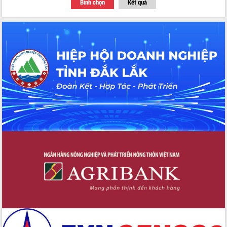
Bình chọn
Kết quả
Thứ trưởng Bộ Y tế làm việc với tỉnh
Đắk Lắk về phát triển nhân lực y tế
cho trạm y tế cấp xã
Du lịch Đắk Lắk nâng tầm trải nghiệm
du khách thông qua Hệ thống cơ sở dữ
liệu và Bản đồ số
Tập huấn ứng dụng trí tuệ nhân tạo (AI)
trong thương mại điện tử năm 2026
Đoàn đại biểu Quốc hội tỉnh Đắk Lắk
trao đổi thông tin trước Kỳ họp thứ
nhất, Quốc hội khóa XVI
Quyết liệt cải cách hành chính, khơi
thông nguồn lực phát triển
Nâng cao hiệu lực, hiệu quả HĐND
tỉnh thông qua hiện đại hóa hành chính
Xã Ea Phê gắn cải cách hành chính với
chuyển đổi số
Phó Chủ tịch Thường trực UBND tỉnh
Hồ Thị Nguyên Thảo làm việc tại Trung
tâm Phục vụ hành chính công xã Ea
Phê