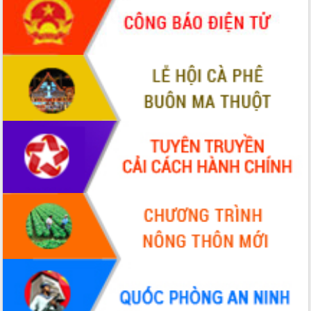
món ăn từ sầu riêng
Đắk Lắk công bố Quy hoạch và xúc
tiến đầu tư tỉnh
Ngành cá ngừ Đắk Lắk chủ động thích
ứng để giữ vững thị trường xuất khẩu
Diễn đàn Kinh tế tư nhân Việt Nam đột
phá cơ chế - Hợp tác công tư
Đề án 06 tạo bước ngoặt đột phá trong
cải cách hành chính tỉnh Đắk Lắk
Kết nối tour, đẩy mạnh chuyển đổi số
để phát triển du lịch Đắk Lắk
Khởi động Dự án Đầu tư xây dựng hạ
tầng kỹ thuật Cụm công nghiệp Tân
Tiến
Gặp mặt các cơ quan báo chí nhân Kỷ
niệm 101 năm Ngày Báo chí Cách
mạng Việt Nam
Đắk Lắk sơ kết 4 năm triển khai thực
hiện Đề án 06 của Chính phủ
Họp báo thông tin về Hội nghị Công bố