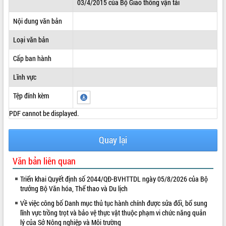
03/4/2015 của Bộ Giao thông vận tải
ĐIỂM TIN VĂN BẢN
Nội dung văn bản
QUY HOẠCH - KẾ HOẠCH
Loại văn bản
Cấp ban hành
Lĩnh vực
Tệp đính kèm
PDF cannot be displayed.
Quay lại
Văn bản liên quan
Triển khai Quyết định số 2044/QĐ-BVHTTDL ngày 05/8/2026 của Bộ
trưởng Bộ Văn hóa, Thể thao và Du lịch
Về việc công bố Danh mục thủ tục hành chính được sửa đổi, bổ sung
lĩnh vực trồng trọt và bảo vệ thực vật thuộc phạm vi chức năng quản
lý của Sở Nông nghiệp và Môi trường