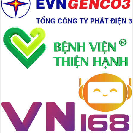
Xây dựng nền hành chính số đồng
hành cùng nông dân dân, doanh nghiệp
Giai đoạn 2026-2030, Đắk Lắk phấn
đấu có 77% xã đạt chuẩn nông thôn
mới
Chuyển đổi số 'mở đường' cho nông
nghiệp Đắk Lắk tăng trưởng bứt phá
Triển khai đồng bộ đo đạc, lập hồ sơ
địa chính, hoàn thiện cơ sở dữ liệu đất
đai
Ứng dụng sinh trắc học - Bước tiến
trong hành trình chuyển đổi số tại Đắk
Lắk
Đắk Lắk nâng cao hiệu quả công tác
Đảng từ Sổ tay đảng viên điện tử
Đắk Lắk đẩy mạnh nuôi biển công
nghệ, hướng tới phát triển thủy sản
bền vững
Tập huấn nâng cao năng lực triển khai
chuyển đổi số cho cán bộ, công chức