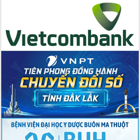
cấp xã
Đắk Lắk phát động hưởng ứng Ngày
Quyền của người tiêu dùng Việt Nam
2026
Đẩy mạnh cải cách hành chính, quyết
tâm đạt được mục tiêu tăng trưởng
hai con số trong năm 2026
Tổ chức trang trọng Lễ hội Đền thờ
Lương Văn Chánh năm 2026
Phó Bí thư Tỉnh ủy Đắk Lắk Đỗ Hữu
Huy giữ chức Bí thư Đảng ủy Ủy Ban
Nhân dân tỉnh
Bệnh án điện tử thúc đẩy chuyển đổi
số y tế tại Đắk Lắk
Chuyển đổi số thư viện: Mở rộng
không gian tri thức trong thời đại số
Đánh giá, rút kinh nghiệm công tác tổ
chức diễn tập trước ngày bầu cử
Chương trình “Gặp gỡ hữu nghị –
Friendship Meeting New Year 2026”