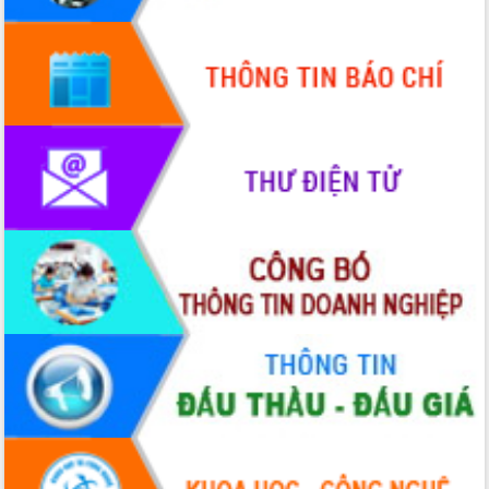
Quy hoạch và Xúc tiến đầu tư tỉnh Đắk
Lắk
Khơi thông điểm nghẽn, đẩy nhanh
giải ngân vốn khắc phục thiên tai
HĐND tỉnh thông qua điều chỉnh Quy
hoạch tỉnh thời kỳ 2021-2030
Hội thảo góp ý hồ sơ điều chỉnh quy
hoạch tỉnh Đắk Lắk thời kỳ 2021-2030,
tầm nhìn đến năm 2050
Nâng cao hiệu quả hoạt động của các
doanh nghiệp nhà nước
Hội nghị triển khai kết nối mạng
truyền số liệu chuyên dùng phục vụ cơ
quan Đảng, Nhà nước
Lễ phát động chuỗi hoạt động chung
tay làm sạch môi trường
Xã Ea Kar bước chuyển mình trong
công tác cải cách hành chính mô hình
mới
UBND tỉnh họp báo định kỳ tháng 4
năm 2026