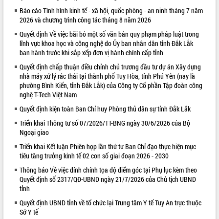
Báo cáo Tình hình kinh tế - xã hội, quốc phòng - an ninh tháng 7 năm
VIDEO
2026 và chương trình công tác tháng 8 năm 2026
Quyết định Về việc bãi bỏ một số văn bản quy phạm pháp luật trong
lĩnh vực khoa học và công nghệ do Ủy ban nhân dân tỉnh Đắk Lắk
ban hành trước khi sắp xếp đơn vị hành chính cấp tỉnh
Quyết định chấp thuận điều chỉnh chủ trương đầu tư dự án Xây dựng
nhà máy xử lý rác thải tại thành phố Tuy Hòa, tỉnh Phú Yên (nay là
phường Bình Kiến, tỉnh Đắk Lắk) của Công ty Cổ phần Tập đoàn công
nghệ T-Tech Việt Nam
Quyết định kiện toàn Ban Chỉ huy Phòng thủ dân sự tỉnh Đắk Lắk
Khám bệnh, cấp phát thuốc miễn phí
và tặng quà người dân xã Cư Pui
Triển khai Thông tư số 07/2026/TT-BNG ngày 30/6/2026 của Bộ
Ngoại giao
Hội nghị UBND tỉnh Đắk Lắk thường kỳ
tháng 7/2026
Triển khai Kết luận Phiên họp lần thứ tư Ban Chỉ đạo thực hiện mục
Lễ truy tặng danh hiệu “Bà Mẹ Việt
tiêu tăng trưởng kinh tế 02 con số giai đoạn 2026 - 2030
Nam Anh hùng” và trao Huân chương
Thông báo Về việc đính chính tọa độ điểm góc tại Phụ lục kèm theo
Lao động
Quyết định số 2317/QĐ-UBND ngày 21/7/2026 của Chủ tịch UBND
ALBUM ẢNH
UBND tỉnh Đắk Lắk triển khai nhiệm
tỉnh
vụ 6 tháng cuối năm 2026
Quyết định UBND tỉnh về tổ chức lại Trung tâm Y tế Tuy An trực thuộc
Kỳ họp thứ Hai, Hội đồng nhân dân
Sở Y tế
tỉnh khóa XI quyết nghị nhiều nội dung