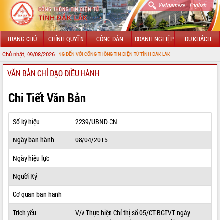
|
Vietnamese
English
TRANG CHỦ
CHÍNH QUYỀN
CÔNG DÂN
DOANH NGHIỆP
DU KHÁCH
Chủ nhật, 09/08/2026
CHÀO MỪNG ĐẾN VỚI CỔNG THÔNG TIN ĐIỆN TỬ TỈNH ĐẮK LẮK
VĂN BẢN CHỈ ĐẠO ĐIỀU HÀNH
GIỚI THIỆU
LÃNH ĐẠO UBND TỈNH
Chi Tiết Văn Bản
TIN TỨC SỰ KIỆN
Số ký hiệu
2239/UBND-CN
SỞ, BAN, NGÀNH
Ngày ban hành
08/04/2015
UBND CÁC XÃ, PHƯỜNG
Ngày hiệu lực
THÔNG TIN CHỈ ĐẠO ĐIỀU HÀNH
Người Ký
HỆ THỐNG VĂN BẢN
Cơ quan ban hành
Trích yếu
V/v Thực hiện Chỉ thị số 05/CT-BGTVT ngày
VĂN BẢN HĐND TỈNH