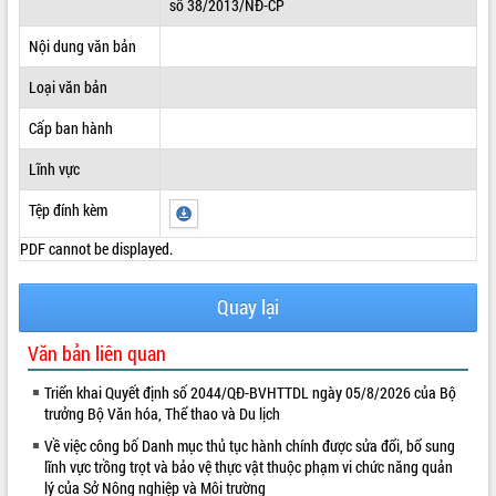
số 38/2013/NĐ-CP
ĐIỂM TIN VĂN BẢN
Nội dung văn bản
QUY HOẠCH - KẾ HOẠCH
Loại văn bản
Cấp ban hành
Lĩnh vực
Tệp đính kèm
PDF cannot be displayed.
Quay lại
Văn bản liên quan
Triển khai Quyết định số 2044/QĐ-BVHTTDL ngày 05/8/2026 của Bộ
trưởng Bộ Văn hóa, Thể thao và Du lịch
Về việc công bố Danh mục thủ tục hành chính được sửa đổi, bổ sung
lĩnh vực trồng trọt và bảo vệ thực vật thuộc phạm vi chức năng quản
lý của Sở Nông nghiệp và Môi trường