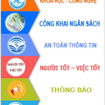
Hội thảo khoa học “Giải pháp thúc đẩy
phát triển nền kinh tế xanh tại tỉnh
Đắk Lắk”
Tăng cường giám sát, đôn đốc thực
hiện nhiệm vụ quản lý tài sản công
hàng tuần
Tháo gỡ những vướng mắc, đẩy mạnh
công tác cải cách thủ tục hành chính
tại Trung tâm Phục vụ hành chính
công tỉnh
Đắk Lắk: Tôn vinh 46 giải pháp tại Hội
thi Sáng tạo Kỹ thuật 2024 - 2025
Đắk Lắk rà soát, điều chỉnh Đề án 190
về phát triển nuôi trồng thủy sản
Phó Chủ tịch UBND tỉnh Đắk Lắk
Trương Công Thái kiểm tra thực địa
Dự án cao tốc Khánh Hòa - Buôn Ma
Thuột
Định vị cà phê Việt Nam như một “di
sản sống” trong dòng chảy toàn cầu