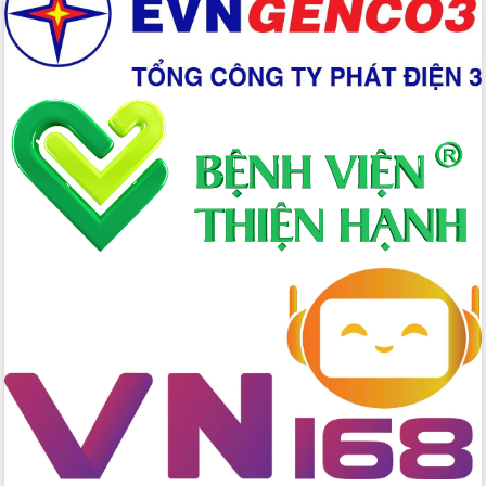
Xây dựng nền hành chính số đồng
hành cùng nông dân dân, doanh nghiệp
Giai đoạn 2026-2030, Đắk Lắk phấn
đấu có 77% xã đạt chuẩn nông thôn
mới
Chuyển đổi số 'mở đường' cho nông
nghiệp Đắk Lắk tăng trưởng bứt phá
Triển khai đồng bộ đo đạc, lập hồ sơ
địa chính, hoàn thiện cơ sở dữ liệu đất
đai
Ứng dụng sinh trắc học - Bước tiến
trong hành trình chuyển đổi số tại Đắk
Lắk
Đắk Lắk nâng cao hiệu quả công tác
Đảng từ Sổ tay đảng viên điện tử
Đắk Lắk đẩy mạnh nuôi biển công
nghệ, hướng tới phát triển thủy sản
bền vững
Tập huấn nâng cao năng lực triển khai
chuyển đổi số cho cán bộ, công chức