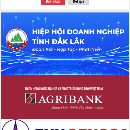
Bình chọn
Kết quả
Thứ trưởng Bộ Y tế làm việc với tỉnh
Đắk Lắk về phát triển nhân lực y tế
cho trạm y tế cấp xã
Du lịch Đắk Lắk nâng tầm trải nghiệm
du khách thông qua Hệ thống cơ sở dữ
liệu và Bản đồ số
Tập huấn ứng dụng trí tuệ nhân tạo (AI)
trong thương mại điện tử năm 2026
Đoàn đại biểu Quốc hội tỉnh Đắk Lắk
trao đổi thông tin trước Kỳ họp thứ
nhất, Quốc hội khóa XVI
Quyết liệt cải cách hành chính, khơi
thông nguồn lực phát triển
Nâng cao hiệu lực, hiệu quả HĐND
tỉnh thông qua hiện đại hóa hành chính
Xã Ea Phê gắn cải cách hành chính với
chuyển đổi số
Phó Chủ tịch Thường trực UBND tỉnh
Hồ Thị Nguyên Thảo làm việc tại Trung
tâm Phục vụ hành chính công xã Ea
Phê