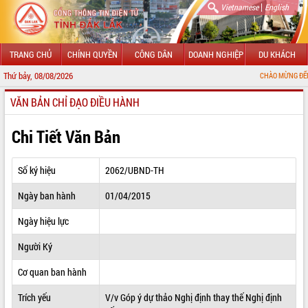
|
Vietnamese
English
TRANG CHỦ
CHÍNH QUYỀN
CÔNG DÂN
DOANH NGHIỆP
DU KHÁCH
Thứ bảy, 08/08/2026
CHÀO MỪNG ĐẾN VỚI CỔNG TH
VĂN BẢN CHỈ ĐẠO ĐIỀU HÀNH
GIỚI THIỆU
LÃNH ĐẠO UBND TỈNH
Chi Tiết Văn Bản
TIN TỨC SỰ KIỆN
Số ký hiệu
2062/UBND-TH
SỞ, BAN, NGÀNH
Ngày ban hành
01/04/2015
UBND CÁC XÃ, PHƯỜNG
Ngày hiệu lực
THÔNG TIN CHỈ ĐẠO ĐIỀU HÀNH
Người Ký
HỆ THỐNG VĂN BẢN
Cơ quan ban hành
Trích yếu
V/v Góp ý dự thảo Nghị định thay thế Nghị định
VĂN BẢN HĐND TỈNH