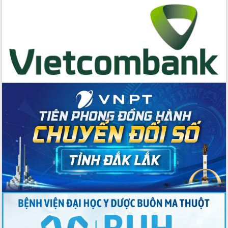
cấp xã
Đắk Lắk phát động hưởng ứng Ngày
Quyền của người tiêu dùng Việt Nam
2026
Đẩy mạnh cải cách hành chính, quyết
tâm đạt được mục tiêu tăng trưởng
hai con số trong năm 2026
Tổ chức trang trọng Lễ hội Đền thờ
Lương Văn Chánh năm 2026
Phó Bí thư Tỉnh ủy Đắk Lắk Đỗ Hữu
Huy giữ chức Bí thư Đảng ủy Ủy Ban
Nhân dân tỉnh
Bệnh án điện tử thúc đẩy chuyển đổi
số y tế tại Đắk Lắk
Chuyển đổi số thư viện: Mở rộng
không gian tri thức trong thời đại số
Đánh giá, rút kinh nghiệm công tác tổ
chức diễn tập trước ngày bầu cử
Chương trình “Gặp gỡ hữu nghị –
Friendship Meeting New Year 2026”