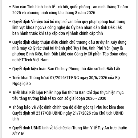
Báo cáo Tình hình kinh tế - xã hội, quốc phòng - an ninh tháng 7 năm
VIDEO
2026 và chương trình công tác tháng 8 năm 2026
Quyết định Về việc bãi bỏ một số văn bản quy phạm pháp luật trong
lĩnh vực khoa học và công nghệ do Ủy ban nhân dân tỉnh Đắk Lắk
ban hành trước khi sắp xếp đơn vị hành chính cấp tỉnh
Quyết định chấp thuận điều chỉnh chủ trương đầu tư dự án Xây dựng
nhà máy xử lý rác thải tại thành phố Tuy Hòa, tỉnh Phú Yên (nay là
phường Bình Kiến, tỉnh Đắk Lắk) của Công ty Cổ phần Tập đoàn công
nghệ T-Tech Việt Nam
Quyết định kiện toàn Ban Chỉ huy Phòng thủ dân sự tỉnh Đắk Lắk
Khám bệnh, cấp phát thuốc miễn phí
và tặng quà người dân xã Cư Pui
Triển khai Thông tư số 07/2026/TT-BNG ngày 30/6/2026 của Bộ
Ngoại giao
Hội nghị UBND tỉnh Đắk Lắk thường kỳ
tháng 7/2026
Triển khai Kết luận Phiên họp lần thứ tư Ban Chỉ đạo thực hiện mục
Lễ truy tặng danh hiệu “Bà Mẹ Việt
tiêu tăng trưởng kinh tế 02 con số giai đoạn 2026 - 2030
Nam Anh hùng” và trao Huân chương
Thông báo Về việc đính chính tọa độ điểm góc tại Phụ lục kèm theo
Lao động
Quyết định số 2317/QĐ-UBND ngày 21/7/2026 của Chủ tịch UBND
ALBUM ẢNH
UBND tỉnh Đắk Lắk triển khai nhiệm
tỉnh
vụ 6 tháng cuối năm 2026
Quyết định UBND tỉnh về tổ chức lại Trung tâm Y tế Tuy An trực thuộc
Kỳ họp thứ Hai, Hội đồng nhân dân
Sở Y tế
tỉnh khóa XI quyết nghị nhiều nội dung