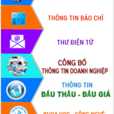
Quy hoạch và Xúc tiến đầu tư tỉnh Đắk
Lắk
Khơi thông điểm nghẽn, đẩy nhanh
giải ngân vốn khắc phục thiên tai
HĐND tỉnh thông qua điều chỉnh Quy
hoạch tỉnh thời kỳ 2021-2030
Hội thảo góp ý hồ sơ điều chỉnh quy
hoạch tỉnh Đắk Lắk thời kỳ 2021-2030,
tầm nhìn đến năm 2050
Nâng cao hiệu quả hoạt động của các
doanh nghiệp nhà nước
Hội nghị triển khai kết nối mạng
truyền số liệu chuyên dùng phục vụ cơ
quan Đảng, Nhà nước
Lễ phát động chuỗi hoạt động chung
tay làm sạch môi trường
Xã Ea Kar bước chuyển mình trong
công tác cải cách hành chính mô hình
mới
UBND tỉnh họp báo định kỳ tháng 4
năm 2026