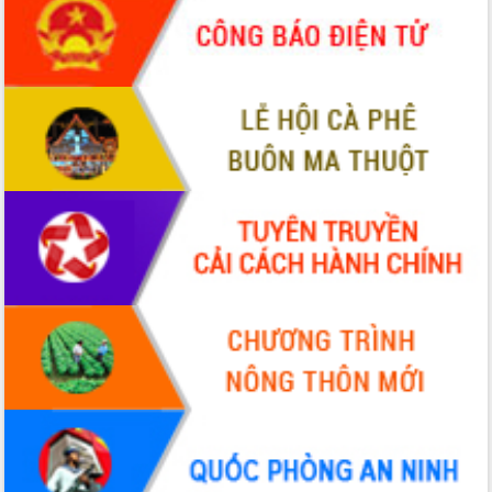
món ăn từ sầu riêng
Đắk Lắk công bố Quy hoạch và xúc
tiến đầu tư tỉnh
Ngành cá ngừ Đắk Lắk chủ động thích
ứng để giữ vững thị trường xuất khẩu
Diễn đàn Kinh tế tư nhân Việt Nam đột
phá cơ chế - Hợp tác công tư
Đề án 06 tạo bước ngoặt đột phá trong
cải cách hành chính tỉnh Đắk Lắk
Kết nối tour, đẩy mạnh chuyển đổi số
để phát triển du lịch Đắk Lắk
Khởi động Dự án Đầu tư xây dựng hạ
tầng kỹ thuật Cụm công nghiệp Tân
Tiến
Gặp mặt các cơ quan báo chí nhân Kỷ
niệm 101 năm Ngày Báo chí Cách
mạng Việt Nam
Đắk Lắk sơ kết 4 năm triển khai thực
hiện Đề án 06 của Chính phủ
Họp báo thông tin về Hội nghị Công bố