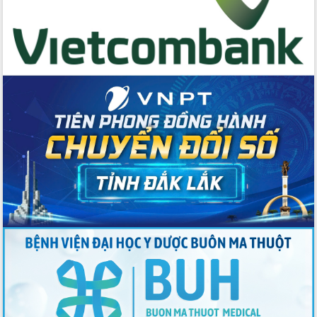
Tập huấn nâng cao năng lực triển khai
chuyển đổi số cho cán bộ, công chức
cấp xã
Đắk Lắk phát động hưởng ứng Ngày
Quyền của người tiêu dùng Việt Nam
2026
Đẩy mạnh cải cách hành chính, quyết
tâm đạt được mục tiêu tăng trưởng
hai con số trong năm 2026
Tổ chức trang trọng Lễ hội Đền thờ
Lương Văn Chánh năm 2026
Phó Bí thư Tỉnh ủy Đắk Lắk Đỗ Hữu
Huy giữ chức Bí thư Đảng ủy Ủy Ban
Nhân dân tỉnh
Bệnh án điện tử thúc đẩy chuyển đổi
số y tế tại Đắk Lắk
Chuyển đổi số thư viện: Mở rộng
không gian tri thức trong thời đại số
Đánh giá, rút kinh nghiệm công tác tổ
chức diễn tập trước ngày bầu cử