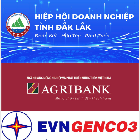
với Tập đoàn Bưu chính Viễn thông
Việt Nam
Thứ trưởng Bộ Y tế làm việc với tỉnh
Đắk Lắk về phát triển nhân lực y tế
cho trạm y tế cấp xã
Du lịch Đắk Lắk nâng tầm trải nghiệm
du khách thông qua Hệ thống cơ sở dữ
liệu và Bản đồ số
Tập huấn ứng dụng trí tuệ nhân tạo (AI)
trong thương mại điện tử năm 2026
Đoàn đại biểu Quốc hội tỉnh Đắk Lắk
trao đổi thông tin trước Kỳ họp thứ
nhất, Quốc hội khóa XVI
Quyết liệt cải cách hành chính, khơi
thông nguồn lực phát triển
Nâng cao hiệu lực, hiệu quả HĐND
tỉnh thông qua hiện đại hóa hành chính
Xã Ea Phê gắn cải cách hành chính với
chuyển đổi số
Phó Chủ tịch Thường trực UBND tỉnh