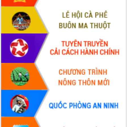
sầu riêng tại Đắk Lắk
Trình diễn nghệ thuật chế biến các
món ăn từ sầu riêng
Đắk Lắk công bố Quy hoạch và xúc
tiến đầu tư tỉnh
Ngành cá ngừ Đắk Lắk chủ động thích
ứng để giữ vững thị trường xuất khẩu
Diễn đàn Kinh tế tư nhân Việt Nam đột
phá cơ chế - Hợp tác công tư
Đề án 06 tạo bước ngoặt đột phá trong
cải cách hành chính tỉnh Đắk Lắk
Kết nối tour, đẩy mạnh chuyển đổi số
để phát triển du lịch Đắk Lắk
Khởi động Dự án Đầu tư xây dựng hạ
tầng kỹ thuật Cụm công nghiệp Tân
Tiến
Gặp mặt các cơ quan báo chí nhân Kỷ
niệm 101 năm Ngày Báo chí Cách
mạng Việt Nam
Đắk Lắk sơ kết 4 năm triển khai thực