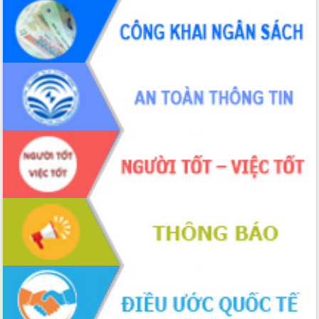
UBND tỉnh họp báo định kỳ tháng 4
năm 2026
Hội thảo khoa học “Giải pháp thúc đẩy
phát triển nền kinh tế xanh tại tỉnh
Đắk Lắk”
Tăng cường giám sát, đôn đốc thực
hiện nhiệm vụ quản lý tài sản công
hàng tuần
Tháo gỡ những vướng mắc, đẩy mạnh
công tác cải cách thủ tục hành chính
tại Trung tâm Phục vụ hành chính
công tỉnh
Đắk Lắk: Tôn vinh 46 giải pháp tại Hội
thi Sáng tạo Kỹ thuật 2024 - 2025
Đắk Lắk rà soát, điều chỉnh Đề án 190
về phát triển nuôi trồng thủy sản
Phó Chủ tịch UBND tỉnh Đắk Lắk
Trương Công Thái kiểm tra thực địa
Dự án cao tốc Khánh Hòa - Buôn Ma
Thuột