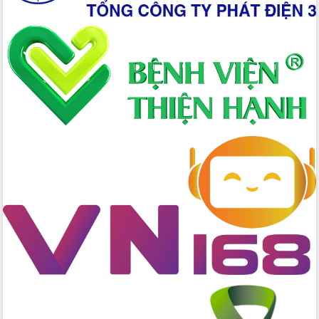
Hồ Thị Nguyên Thảo làm việc tại Trung
tâm Phục vụ hành chính công xã Ea
Phê
Xây dựng nền hành chính số đồng
hành cùng nông dân dân, doanh nghiệp
Giai đoạn 2026-2030, Đắk Lắk phấn
đấu có 77% xã đạt chuẩn nông thôn
mới
Chuyển đổi số 'mở đường' cho nông
nghiệp Đắk Lắk tăng trưởng bứt phá
Triển khai đồng bộ đo đạc, lập hồ sơ
địa chính, hoàn thiện cơ sở dữ liệu đất
đai
Ứng dụng sinh trắc học - Bước tiến
trong hành trình chuyển đổi số tại Đắk
Lắk
Đắk Lắk nâng cao hiệu quả công tác
Đảng từ Sổ tay đảng viên điện tử
Đắk Lắk đẩy mạnh nuôi biển công
nghệ, hướng tới phát triển thủy sản
bền vững