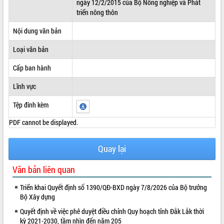
ngày 12/2/2015 của Bộ Nông nghiệp và Phát
triển nông thôn
ĐIỂM TIN VĂN BẢN
Nội dung văn bản
QUY HOẠCH - KẾ HOẠCH
Loại văn bản
Cấp ban hành
Lĩnh vực
Tệp đính kèm
PDF cannot be displayed.
Quay lại
Văn bản liên quan
Triển khai Quyết định số 1390/QĐ-BXD ngày 7/8/2026 của Bộ trưởng
Bộ Xây dựng
Quyết định về việc phê duyệt điều chỉnh Quy hoạch tỉnh Đắk Lắk thời
kỳ 2021-2030, tầm nhìn đến năm 205