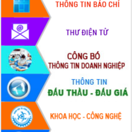
hiện Đề án 06 của Chính phủ
Họp báo thông tin về Hội nghị Công bố
Quy hoạch và Xúc tiến đầu tư tỉnh Đắk
Lắk
Khơi thông điểm nghẽn, đẩy nhanh
giải ngân vốn khắc phục thiên tai
HĐND tỉnh thông qua điều chỉnh Quy
hoạch tỉnh thời kỳ 2021-2030
Hội thảo góp ý hồ sơ điều chỉnh quy
hoạch tỉnh Đắk Lắk thời kỳ 2021-2030,
tầm nhìn đến năm 2050
Nâng cao hiệu quả hoạt động của các
doanh nghiệp nhà nước
Hội nghị triển khai kết nối mạng
truyền số liệu chuyên dùng phục vụ cơ
quan Đảng, Nhà nước
Lễ phát động chuỗi hoạt động chung
tay làm sạch môi trường
Xã Ea Kar bước chuyển mình trong
công tác cải cách hành chính mô hình
mới