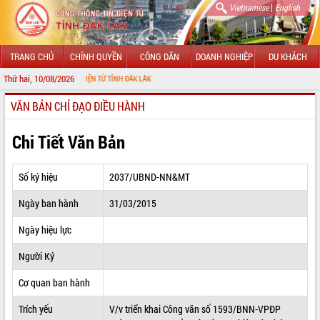
|
Vietnamese
English
TRANG CHỦ
CHÍNH QUYỀN
CÔNG DÂN
DOANH NGHIỆP
DU KHÁCH
Thứ hai, 10/08/2026
 THÔNG TIN ĐIỆN TỬ TỈNH ĐẮK LẮK
VĂN BẢN CHỈ ĐẠO ĐIỀU HÀNH
GIỚI THIỆU
LÃNH ĐẠO UBND TỈNH
Chi Tiết Văn Bản
TIN TỨC SỰ KIỆN
Số ký hiệu
2037/UBND-NN&MT
SỞ, BAN, NGÀNH
Ngày ban hành
31/03/2015
UBND CÁC XÃ, PHƯỜNG
Ngày hiệu lực
THÔNG TIN CHỈ ĐẠO ĐIỀU HÀNH
Người Ký
HỆ THỐNG VĂN BẢN
Cơ quan ban hành
Trích yếu
V/v triển khai Công văn số 1593/BNN-VPĐP
VĂN BẢN HĐND TỈNH