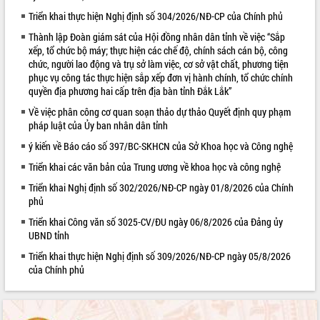
Triển khai thực hiện Nghị định số 304/2026/NĐ-CP của Chính phủ
VIDEO
Thành lập Đoàn giám sát của Hội đồng nhân dân tỉnh về việc “Sắp
xếp, tổ chức bộ máy; thực hiện các chế độ, chính sách cán bộ, công
chức, người lao động và trụ sở làm việc, cơ sở vật chất, phương tiện
phục vụ công tác thực hiện sắp xếp đơn vị hành chính, tổ chức chính
quyền địa phương hai cấp trên địa bàn tỉnh Đắk Lắk”
Về việc phân công cơ quan soạn thảo dự thảo Quyết định quy phạm
pháp luật của Ủy ban nhân dân tỉnh
ý kiến về Báo cáo số 397/BC-SKHCN của Sở Khoa học và Công nghệ
Trailer Lễ hội Sầu riêng Đắk Lắk năm
Triển khai các văn bản của Trung ương về khoa học và công nghệ
2026
Triển khai Nghị định số 302/2026/NĐ-CP ngày 01/8/2026 của Chính
Khám bệnh, cấp phát thuốc miễn phí
phủ
và tặng quà người dân xã Cư Pui
Triển khai Công văn số 3025-CV/ĐU ngày 06/8/2026 của Đảng ủy
Hội nghị UBND tỉnh Đắk Lắk thường kỳ
UBND tỉnh
tháng 7/2026
Triển khai thực hiện Nghị định số 309/2026/NĐ-CP ngày 05/8/2026
Lễ truy tặng danh hiệu “Bà Mẹ Việt
ALBUM ẢNH
của Chính phủ
Nam Anh hùng” và trao Huân chương
Lao động
UBND tỉnh Đắk Lắk triển khai nhiệm
vụ 6 tháng cuối năm 2026