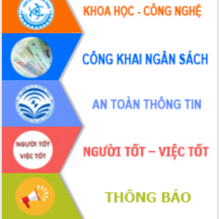
Hội thảo khoa học “Giải pháp thúc đẩy
phát triển nền kinh tế xanh tại tỉnh
Đắk Lắk”
Tăng cường giám sát, đôn đốc thực
hiện nhiệm vụ quản lý tài sản công
hàng tuần
Tháo gỡ những vướng mắc, đẩy mạnh
công tác cải cách thủ tục hành chính
tại Trung tâm Phục vụ hành chính
công tỉnh
Đắk Lắk: Tôn vinh 46 giải pháp tại Hội
thi Sáng tạo Kỹ thuật 2024 - 2025
Đắk Lắk rà soát, điều chỉnh Đề án 190
về phát triển nuôi trồng thủy sản
Phó Chủ tịch UBND tỉnh Đắk Lắk
Trương Công Thái kiểm tra thực địa
Dự án cao tốc Khánh Hòa - Buôn Ma
Thuột
Định vị cà phê Việt Nam như một “di
sản sống” trong dòng chảy toàn cầu