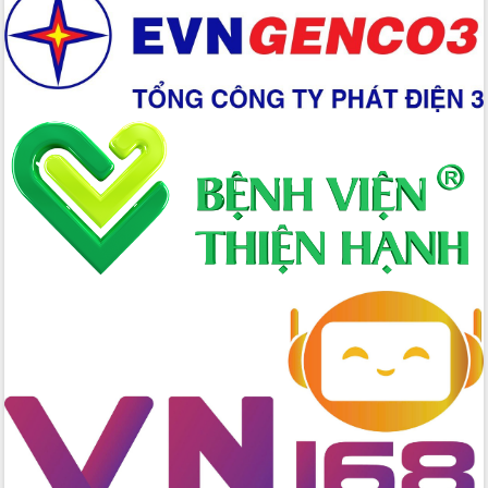
Xây dựng nền hành chính số đồng
hành cùng nông dân dân, doanh nghiệp
Giai đoạn 2026-2030, Đắk Lắk phấn
đấu có 77% xã đạt chuẩn nông thôn
mới
Chuyển đổi số 'mở đường' cho nông
nghiệp Đắk Lắk tăng trưởng bứt phá
Triển khai đồng bộ đo đạc, lập hồ sơ
địa chính, hoàn thiện cơ sở dữ liệu đất
đai
Ứng dụng sinh trắc học - Bước tiến
trong hành trình chuyển đổi số tại Đắk
Lắk
Đắk Lắk nâng cao hiệu quả công tác
Đảng từ Sổ tay đảng viên điện tử
Đắk Lắk đẩy mạnh nuôi biển công
nghệ, hướng tới phát triển thủy sản
bền vững
Tập huấn nâng cao năng lực triển khai
chuyển đổi số cho cán bộ, công chức