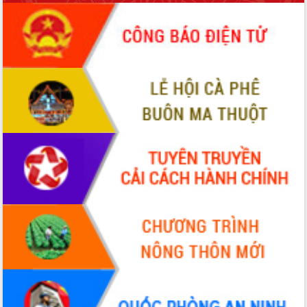
món ăn từ sầu riêng
Đắk Lắk công bố Quy hoạch và xúc
tiến đầu tư tỉnh
Ngành cá ngừ Đắk Lắk chủ động thích
ứng để giữ vững thị trường xuất khẩu
Diễn đàn Kinh tế tư nhân Việt Nam đột
phá cơ chế - Hợp tác công tư
Đề án 06 tạo bước ngoặt đột phá trong
cải cách hành chính tỉnh Đắk Lắk
Kết nối tour, đẩy mạnh chuyển đổi số
để phát triển du lịch Đắk Lắk
Khởi động Dự án Đầu tư xây dựng hạ
tầng kỹ thuật Cụm công nghiệp Tân
Tiến
Gặp mặt các cơ quan báo chí nhân Kỷ
niệm 101 năm Ngày Báo chí Cách
mạng Việt Nam
Đắk Lắk sơ kết 4 năm triển khai thực
hiện Đề án 06 của Chính phủ
Họp báo thông tin về Hội nghị Công bố