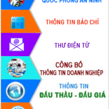
Quy hoạch và Xúc tiến đầu tư tỉnh Đắk
Lắk
Khơi thông điểm nghẽn, đẩy nhanh
giải ngân vốn khắc phục thiên tai
HĐND tỉnh thông qua điều chỉnh Quy
hoạch tỉnh thời kỳ 2021-2030
Hội thảo góp ý hồ sơ điều chỉnh quy
hoạch tỉnh Đắk Lắk thời kỳ 2021-2030,
tầm nhìn đến năm 2050
Nâng cao hiệu quả hoạt động của các
doanh nghiệp nhà nước
Hội nghị triển khai kết nối mạng
truyền số liệu chuyên dùng phục vụ cơ
quan Đảng, Nhà nước
Lễ phát động chuỗi hoạt động chung
tay làm sạch môi trường
Xã Ea Kar bước chuyển mình trong
công tác cải cách hành chính mô hình
mới
UBND tỉnh họp báo định kỳ tháng 4
năm 2026