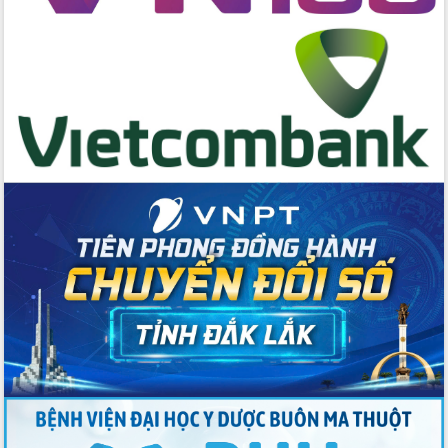
cấp xã
Đắk Lắk phát động hưởng ứng Ngày
Quyền của người tiêu dùng Việt Nam
2026
Đẩy mạnh cải cách hành chính, quyết
tâm đạt được mục tiêu tăng trưởng
hai con số trong năm 2026
Tổ chức trang trọng Lễ hội Đền thờ
Lương Văn Chánh năm 2026
Phó Bí thư Tỉnh ủy Đắk Lắk Đỗ Hữu
Huy giữ chức Bí thư Đảng ủy Ủy Ban
Nhân dân tỉnh
Bệnh án điện tử thúc đẩy chuyển đổi
số y tế tại Đắk Lắk
Chuyển đổi số thư viện: Mở rộng
không gian tri thức trong thời đại số
Đánh giá, rút kinh nghiệm công tác tổ
chức diễn tập trước ngày bầu cử
Chương trình “Gặp gỡ hữu nghị –
Friendship Meeting New Year 2026”