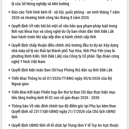
lý của Sở Nông nghiệp và Môi trường
VIDEO
Báo cáo Tình hình kinh tế - xã hội, quốc phòng - an ninh tháng 7 năm
2026 và chương trình công tác tháng 8 năm 2026
Quyết định Về việc bãi bỏ một số văn bản quy phạm pháp luật trong
lĩnh vực khoa học và công nghệ do Ủy ban nhân dân tỉnh Đắk Lắk
ban hành trước khi sắp xếp đơn vị hành chính cấp tỉnh
Quyết định chấp thuận điều chỉnh chủ trương đầu tư dự án Xây dựng
nhà máy xử lý rác thải tại thành phố Tuy Hòa, tỉnh Phú Yên (nay là
phường Bình Kiến, tỉnh Đắk Lắk) của Công ty Cổ phần Tập đoàn công
nghệ T-Tech Việt Nam
Khám bệnh, cấp phát thuốc miễn phí
Quyết định kiện toàn Ban Chỉ huy Phòng thủ dân sự tỉnh Đắk Lắk
và tặng quà người dân xã Cư Pui
Hội nghị UBND tỉnh Đắk Lắk thường kỳ
Triển khai Thông tư số 07/2026/TT-BNG ngày 30/6/2026 của Bộ
Ngoại giao
tháng 7/2026
Lễ truy tặng danh hiệu “Bà Mẹ Việt
Triển khai Kết luận Phiên họp lần thứ tư Ban Chỉ đạo thực hiện mục
Nam Anh hùng” và trao Huân chương
tiêu tăng trưởng kinh tế 02 con số giai đoạn 2026 - 2030
Lao động
Thông báo Về việc đính chính tọa độ điểm góc tại Phụ lục kèm theo
ALBUM ẢNH
UBND tỉnh Đắk Lắk triển khai nhiệm
Quyết định số 2317/QĐ-UBND ngày 21/7/2026 của Chủ tịch UBND
vụ 6 tháng cuối năm 2026
tỉnh
Kỳ họp thứ Hai, Hội đồng nhân dân
Quyết định UBND tỉnh về tổ chức lại Trung tâm Y tế Tuy An trực thuộc
tỉnh khóa XI quyết nghị nhiều nội dung