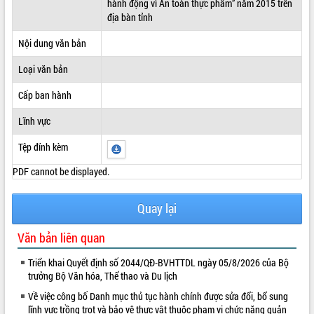
hành động vì An toàn thực phẩm” năm 2015 trên
địa bàn tỉnh
ĐIỂM TIN VĂN BẢN
Nội dung văn bản
QUY HOẠCH - KẾ HOẠCH
Loại văn bản
Cấp ban hành
Lĩnh vực
Tệp đính kèm
PDF cannot be displayed.
Quay lại
Văn bản liên quan
Triển khai Quyết định số 2044/QĐ-BVHTTDL ngày 05/8/2026 của Bộ
trưởng Bộ Văn hóa, Thể thao và Du lịch
Về việc công bố Danh mục thủ tục hành chính được sửa đổi, bổ sung
lĩnh vực trồng trọt và bảo vệ thực vật thuộc phạm vi chức năng quản