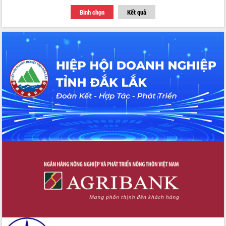
Thứ trưởng Bộ Y tế làm việc với tỉnh
Bình chọn
Kết quả
Đắk Lắk về phát triển nhân lực y tế
cho trạm y tế cấp xã
Du lịch Đắk Lắk nâng tầm trải nghiệm
du khách thông qua Hệ thống cơ sở dữ
liệu và Bản đồ số
Tập huấn ứng dụng trí tuệ nhân tạo (AI)
trong thương mại điện tử năm 2026
Đoàn đại biểu Quốc hội tỉnh Đắk Lắk
trao đổi thông tin trước Kỳ họp thứ
nhất, Quốc hội khóa XVI
Quyết liệt cải cách hành chính, khơi
thông nguồn lực phát triển
Nâng cao hiệu lực, hiệu quả HĐND
tỉnh thông qua hiện đại hóa hành chính
Xã Ea Phê gắn cải cách hành chính với
chuyển đổi số
Phó Chủ tịch Thường trực UBND tỉnh
Hồ Thị Nguyên Thảo làm việc tại Trung
tâm Phục vụ hành chính công xã Ea
Phê