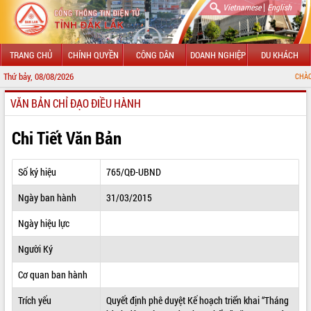
|
Vietnamese
English
TRANG CHỦ
CHÍNH QUYỀN
CÔNG DÂN
DOANH NGHIỆP
DU KHÁCH
Thứ bảy, 08/08/2026
CHÀO MỪNG ĐẾN VỚ
VĂN BẢN CHỈ ĐẠO ĐIỀU HÀNH
GIỚI THIỆU
LÃNH ĐẠO UBND TỈNH
Chi Tiết Văn Bản
TIN TỨC SỰ KIỆN
Số ký hiệu
765/QĐ-UBND
SỞ, BAN, NGÀNH
Ngày ban hành
31/03/2015
UBND CÁC XÃ, PHƯỜNG
Ngày hiệu lực
THÔNG TIN CHỈ ĐẠO ĐIỀU HÀNH
Người Ký
HỆ THỐNG VĂN BẢN
Cơ quan ban hành
Trích yếu
Quyết định phê duyệt Kế hoạch triển khai “Tháng
VĂN BẢN HĐND TỈNH