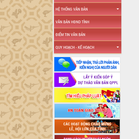
HỆ THỐNG VĂN BẢN
VĂN BẢN HĐND TỈNH
ĐIỂM TIN VĂN BẢN
QUY HOẠCH - KẾ HOẠCH