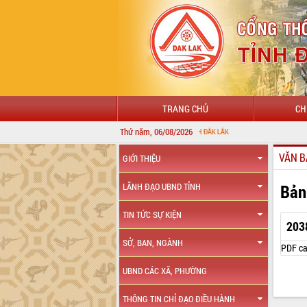
TRANG CHỦ
CH
Thứ năm, 06/08/2026
VĂN B
GIỚI THIỆU
Bản
LÃNH ĐẠO UBND TỈNH
TIN TỨC SỰ KIỆN
203
SỞ, BAN, NGÀNH
PDF ca
UBND CÁC XÃ, PHƯỜNG
THÔNG TIN CHỈ ĐẠO ĐIỀU HÀNH