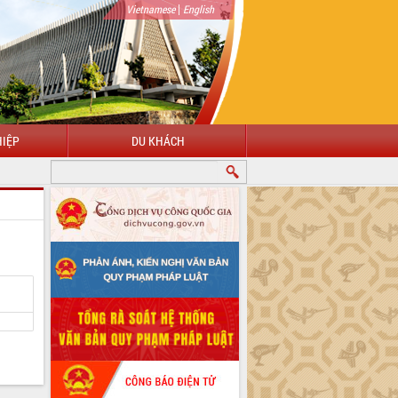
|
Vietnamese
English
IỆP
DU KHÁCH
CHÀO MỪNG ĐẾN VỚI CỔNG THÔNG TIN ĐIỆN TỬ TỈNH ĐẮK LẮK