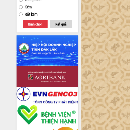
Kém
Rất kém
Bình chọn
Kết quả