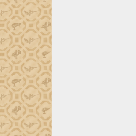
Đắk Lắk công bố Quy hoạch và xúc
tiến đầu tư tỉnh
Ngành cá ngừ Đắk Lắk chủ động thích
ứng để giữ vững thị trường xuất khẩu
Diễn đàn Kinh tế tư nhân Việt Nam đột
phá cơ chế - Hợp tác công tư
Đề án 06 tạo bước ngoặt đột phá trong
cải cách hành chính tỉnh Đắk Lắk
Kết nối tour, đẩy mạnh chuyển đổi số
để phát triển du lịch Đắk Lắk
Khởi động Dự án Đầu tư xây dựng hạ
tầng kỹ thuật Cụm công nghiệp Tân
Tiến
Gặp mặt các cơ quan báo chí nhân Kỷ
niệm 101 năm Ngày Báo chí Cách
mạng Việt Nam
Đắk Lắk sơ kết 4 năm triển khai thực
hiện Đề án 06 của Chính phủ
Họp báo thông tin về Hội nghị Công bố
Quy hoạch và Xúc tiến đầu tư tỉnh Đắk