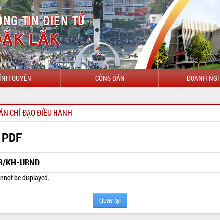
ÍNH QUYỀN
CÔNG DÂN
DOANH NGH
ẢN CHỈ ĐẠO ĐIỀU HÀNH
 PDF
8/KH-UBND
nnot be displayed.
Quay lại