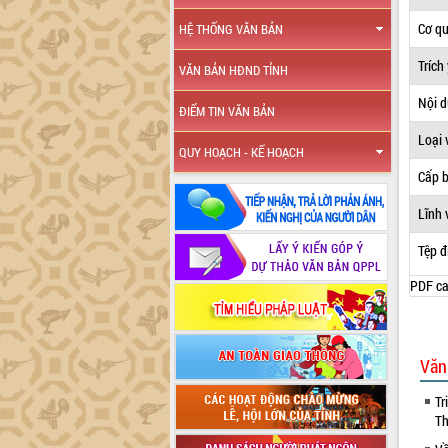
Cơ q
HỆ THỐNG VĂN BẢN
Trích
VĂN BẢN HĐND TỈNH
Nội 
ĐIỂM TIN VĂN BẢN
Loại 
QUY HOẠCH - KẾ HOẠCH
Cấp 
Lĩnh 
Tệp đ
PDF ca
Văn
Tr
Th