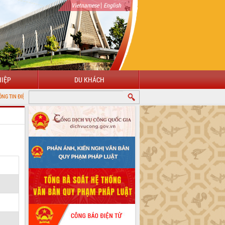
|
Vietnamese
English
IỆP
DU KHÁCH
TỬ TỈNH ĐẮK LẮK