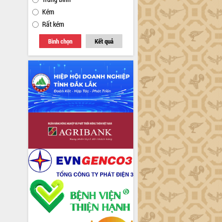
Kém
Rất kém
Bình chọn
Kết quả