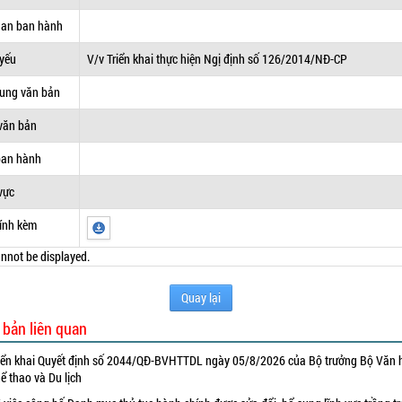
uan ban hành
 yếu
V/v Triển khai thực hiện Ngị định số 126/2014/NĐ-CP
dung văn bản
văn bản
ban hành
vực
ính kèm
nnot be displayed.
Quay lại
 bản liên quan
iển khai Quyết định số 2044/QĐ-BVHTTDL ngày 05/8/2026 của Bộ trưởng Bộ Văn 
ể thao và Du lịch