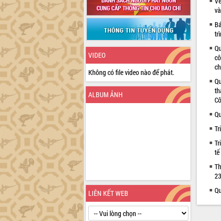
Về
và
Bá
tr
Qu
VIDEO
cô
ch
Không có file video nào để phát.
Qu
th
ALBUM ẢNH
Cô
Qu
Tr
Tr
tế
Th
23
Qu
LIÊN KẾT WEB