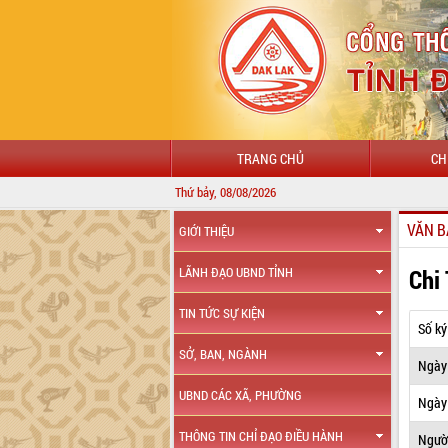
TRANG CHỦ
CH
Thứ bảy, 08/08/2026
VĂN B
GIỚI THIỆU
Chi
LÃNH ĐẠO UBND TỈNH
TIN TỨC SỰ KIỆN
Số ký
SỞ, BAN, NGÀNH
Ngày
UBND CÁC XÃ, PHƯỜNG
Ngày 
THÔNG TIN CHỈ ĐẠO ĐIỀU HÀNH
Ngườ