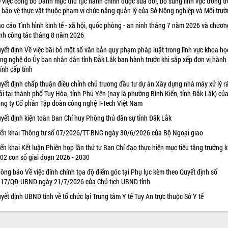
 việc công bố Danh mục thủ tục hành chính được sửa đổi, bổ sung lĩnh vực trồng tr
 bảo vệ thực vật thuộc phạm vi chức năng quản lý của Sở Nông nghiệp và Môi trư
o cáo Tình hình kinh tế - xã hội, quốc phòng - an ninh tháng 7 năm 2026 và chươn
ình công tác tháng 8 năm 2026
yết định Về việc bãi bỏ một số văn bản quy phạm pháp luật trong lĩnh vực khoa họ
ng nghệ do Ủy ban nhân dân tỉnh Đắk Lắk ban hành trước khi sắp xếp đơn vị hành
ính cấp tỉnh
yết định chấp thuận điều chỉnh chủ trương đầu tư dự án Xây dựng nhà máy xử lý r
ải tại thành phố Tuy Hòa, tỉnh Phú Yên (nay là phường Bình Kiến, tỉnh Đắk Lắk) củ
ng ty Cổ phần Tập đoàn công nghệ T-Tech Việt Nam
yết định kiện toàn Ban Chỉ huy Phòng thủ dân sự tỉnh Đắk Lắk
iển khai Thông tư số 07/2026/TT-BNG ngày 30/6/2026 của Bộ Ngoại giao
iển khai Kết luận Phiên họp lần thứ tư Ban Chỉ đạo thực hiện mục tiêu tăng trưởng k
 02 con số giai đoạn 2026 - 2030
ông báo Về việc đính chính tọa độ điểm góc tại Phụ lục kèm theo Quyết định số
17/QĐ-UBND ngày 21/7/2026 của Chủ tịch UBND tỉnh
yết định UBND tỉnh về tổ chức lại Trung tâm Y tế Tuy An trực thuộc Sở Y tế