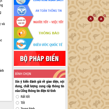
ọt
ờng
g
c và
ác
a
inh
BÌNH CHỌN
Xin ý kiến đánh giá về giao diện, nội
dung, chất lượng cung cấp thông tin
của Cổng thông tin điện tử tỉnh
Rất tốt
Tốt
Trung bình