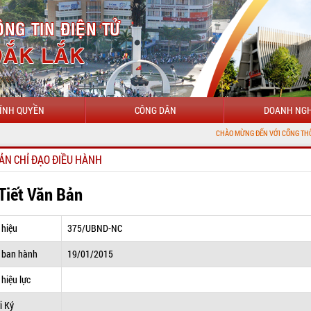
ÍNH QUYỀN
CÔNG DÂN
DOANH NGH
CHÀO MỪNG ĐẾN VỚI CỔNG THÔNG TIN ĐIỆN 
ẢN CHỈ ĐẠO ĐIỀU HÀNH
 Tiết Văn Bản
 hiệu
375/UBND-NC
 ban hành
19/01/2015
hiệu lực
i Ký