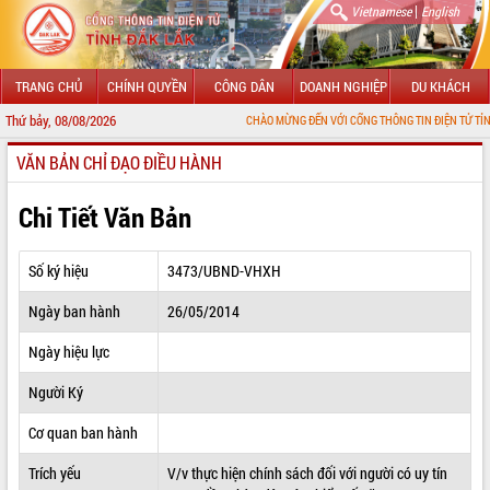
|
Vietnamese
English
TRANG CHỦ
CHÍNH QUYỀN
CÔNG DÂN
DOANH NGHIỆP
DU KHÁCH
Thứ bảy, 08/08/2026
CHÀO MỪNG ĐẾN VỚI CỔNG THÔNG TIN ĐIỆN TỬ TỈNH ĐẮK LẮ
VĂN BẢN CHỈ ĐẠO ĐIỀU HÀNH
GIỚI THIỆU
LÃNH ĐẠO UBND TỈNH
Chi Tiết Văn Bản
TIN TỨC SỰ KIỆN
Số ký hiệu
3473/UBND-VHXH
SỞ, BAN, NGÀNH
Ngày ban hành
26/05/2014
UBND CÁC XÃ, PHƯỜNG
Ngày hiệu lực
THÔNG TIN CHỈ ĐẠO ĐIỀU HÀNH
Người Ký
HỆ THỐNG VĂN BẢN
Cơ quan ban hành
Trích yếu
V/v thực hiện chính sách đối với người có uy tín
VĂN BẢN HĐND TỈNH