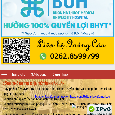
Toggle
Trang chủ
Sơ đồ cổng
Đăng nhập
navigation
CỔNG THÔNG TIN ĐIỆN TỬ TỈNH ĐẮK LẮK
Giấy phép số 99/GP-TTĐT do Cục QL Phát thanh Truyền hình và Thông tin Điện tử cấp
ngày 14/05/2010
banbientap@daklak.gov.vn hoặc congttdtdaklak@gmail.com
Cơ quan chủ quản: Ủy ban nhân dân tỉnh Đắk Lắk
Cơ quan thường trực: Văn phòng UBND tỉnh - 09 Lê Duẩn - P.Buôn Ma Thuột - Đắk Lắk.
SĐT:
0262.859.9699
Email:
Ghi rõ nguồn tin "http://daklak.gov.vn" khi phát hành lại các thông tin từ Cổng TTĐT