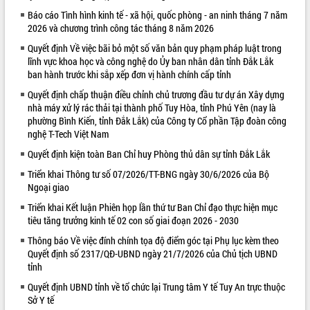
Báo cáo Tình hình kinh tế - xã hội, quốc phòng - an ninh tháng 7 năm
VIDEO
2026 và chương trình công tác tháng 8 năm 2026
Không có file video nào để phát.
Quyết định Về việc bãi bỏ một số văn bản quy phạm pháp luật trong
lĩnh vực khoa học và công nghệ do Ủy ban nhân dân tỉnh Đắk Lắk
ALBUM ẢNH
ban hành trước khi sắp xếp đơn vị hành chính cấp tỉnh
Quyết định chấp thuận điều chỉnh chủ trương đầu tư dự án Xây dựng
nhà máy xử lý rác thải tại thành phố Tuy Hòa, tỉnh Phú Yên (nay là
phường Bình Kiến, tỉnh Đắk Lắk) của Công ty Cổ phần Tập đoàn công
nghệ T-Tech Việt Nam
Quyết định kiện toàn Ban Chỉ huy Phòng thủ dân sự tỉnh Đắk Lắk
Triển khai Thông tư số 07/2026/TT-BNG ngày 30/6/2026 của Bộ
Ngoại giao
Triển khai Kết luận Phiên họp lần thứ tư Ban Chỉ đạo thực hiện mục
LIÊN KẾT WEB
tiêu tăng trưởng kinh tế 02 con số giai đoạn 2026 - 2030
Thông báo Về việc đính chính tọa độ điểm góc tại Phụ lục kèm theo
Quyết định số 2317/QĐ-UBND ngày 21/7/2026 của Chủ tịch UBND
tỉnh
Quyết định UBND tỉnh về tổ chức lại Trung tâm Y tế Tuy An trực thuộc
Sở Y tế