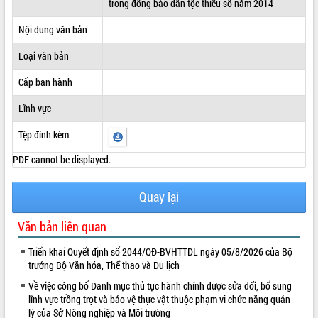
trong đồng bào dân tộc thiểu số năm 2014
ĐIỂM TIN VĂN BẢN
Nội dung văn bản
QUY HOẠCH - KẾ HOẠCH
Loại văn bản
Cấp ban hành
Lĩnh vực
Tệp đính kèm
PDF cannot be displayed.
Quay lại
Văn bản liên quan
Triển khai Quyết định số 2044/QĐ-BVHTTDL ngày 05/8/2026 của Bộ
trưởng Bộ Văn hóa, Thể thao và Du lịch
Về việc công bố Danh mục thủ tục hành chính được sửa đổi, bổ sung
lĩnh vực trồng trọt và bảo vệ thực vật thuộc phạm vi chức năng quản
lý của Sở Nông nghiệp và Môi trường