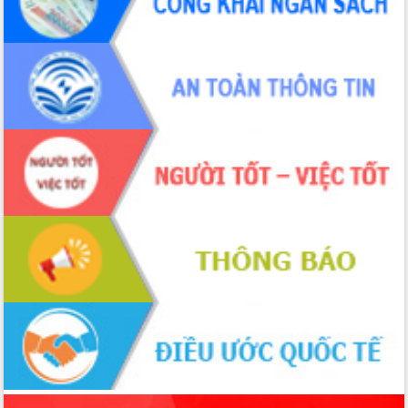
phá cơ chế - Hợp tác công tư
Đề án 06 tạo bước ngoặt đột phá trong
cải cách hành chính tỉnh Đắk Lắk
Kết nối tour, đẩy mạnh chuyển đổi số
để phát triển du lịch Đắk Lắk
Khởi động Dự án Đầu tư xây dựng hạ
tầng kỹ thuật Cụm công nghiệp Tân
Tiến
Gặp mặt các cơ quan báo chí nhân Kỷ
niệm 101 năm Ngày Báo chí Cách
mạng Việt Nam
Đắk Lắk sơ kết 4 năm triển khai thực
hiện Đề án 06 của Chính phủ
Họp báo thông tin về Hội nghị Công bố
Quy hoạch và Xúc tiến đầu tư tỉnh Đắk
Lắk
Khơi thông điểm nghẽn, đẩy nhanh
giải ngân vốn khắc phục thiên tai
HĐND tỉnh thông qua điều chỉnh Quy
hoạch tỉnh thời kỳ 2021-2030