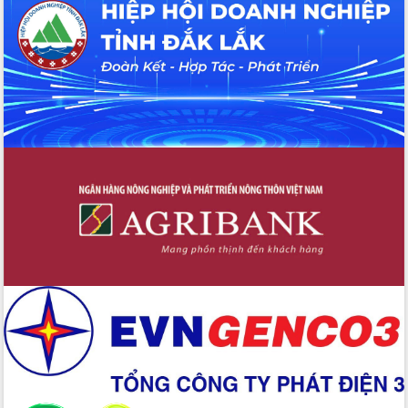
Tháo gỡ những vướng mắc, đẩy mạnh
công tác cải cách thủ tục hành chính
tại Trung tâm Phục vụ hành chính
công tỉnh
Đắk Lắk: Tôn vinh 46 giải pháp tại Hội
thi Sáng tạo Kỹ thuật 2024 - 2025
Đắk Lắk rà soát, điều chỉnh Đề án 190
về phát triển nuôi trồng thủy sản
Phó Chủ tịch UBND tỉnh Đắk Lắk
Trương Công Thái kiểm tra thực địa
Dự án cao tốc Khánh Hòa - Buôn Ma
Thuột
Định vị cà phê Việt Nam như một “di
sản sống” trong dòng chảy toàn cầu
Xây dựng nông thôn mới: Nâng cao đời
sống người dân từ những mô hình thiết
thực
Quyết liệt tháo gỡ vướng mắc, đẩy
nhanh tiến độ các dự án trọng điểm
trong Khu kinh tế Nam Phú Yên