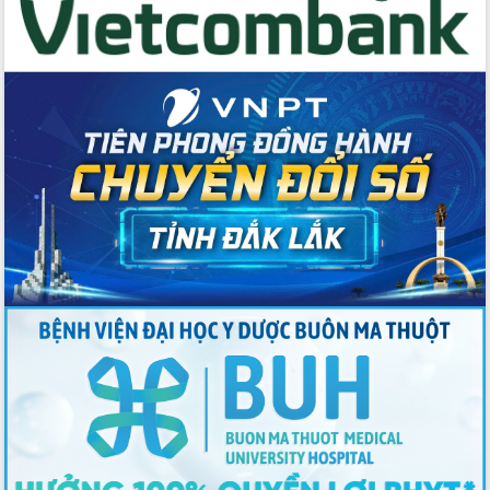
Tập huấn ứng dụng trí tuệ nhân tạo (AI)
trong thương mại điện tử năm 2026
Đoàn đại biểu Quốc hội tỉnh Đắk Lắk
trao đổi thông tin trước Kỳ họp thứ
nhất, Quốc hội khóa XVI
Quyết liệt cải cách hành chính, khơi
thông nguồn lực phát triển
Nâng cao hiệu lực, hiệu quả HĐND
tỉnh thông qua hiện đại hóa hành chính
Xã Ea Phê gắn cải cách hành chính với
chuyển đổi số
Phó Chủ tịch Thường trực UBND tỉnh
Hồ Thị Nguyên Thảo làm việc tại Trung
tâm Phục vụ hành chính công xã Ea
Phê
Xây dựng nền hành chính số đồng
hành cùng nông dân dân, doanh nghiệp
Giai đoạn 2026-2030, Đắk Lắk phấn
đấu có 77% xã đạt chuẩn nông thôn
mới