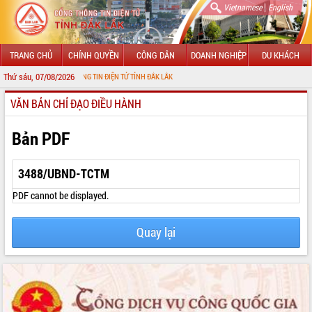
|
Vietnamese
English
TRANG CHỦ
CHÍNH QUYỀN
CÔNG DÂN
DOANH NGHIỆP
DU KHÁCH
Thứ sáu, 07/08/2026
VỚI CỔNG THÔNG TIN ĐIỆN TỬ TỈNH ĐẮK LẮK
VĂN BẢN CHỈ ĐẠO ĐIỀU HÀNH
GIỚI THIỆU
LÃNH ĐẠO UBND TỈNH
Bản PDF
TIN TỨC SỰ KIỆN
3488/UBND-TCTM
SỞ, BAN, NGÀNH
PDF cannot be displayed.
UBND CÁC XÃ, PHƯỜNG
Quay lại
THÔNG TIN CHỈ ĐẠO ĐIỀU HÀNH
HỆ THỐNG VĂN BẢN
VĂN BẢN HĐND TỈNH