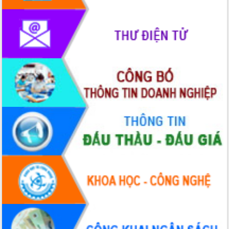
phát triển mới
Thường trực HĐND tỉnh Đắk Lắk gặp
mặt Đoàn chuyên gia y tế TP. Hồ Chí
Minh
Lễ truy điệu và an táng hài cốt liệt sĩ
tại Nghĩa trang Liệt sĩ xã Sơn Hòa
Bàn giải pháp tháo gỡ khó khăn trong
xuất khẩu sầu riêng và triển khai quy
định EUDR
Thứ trưởng Bộ Nông nghiệp và Môi
trường Nguyễn Hoàng Hiệp khảo sát
vùng trồng và doanh nghiệp đóng gói
sầu riêng tại Đắk Lắk
Trình diễn nghệ thuật chế biến các
món ăn từ sầu riêng
Đắk Lắk công bố Quy hoạch và xúc
tiến đầu tư tỉnh
Ngành cá ngừ Đắk Lắk chủ động thích
ứng để giữ vững thị trường xuất khẩu
Diễn đàn Kinh tế tư nhân Việt Nam đột