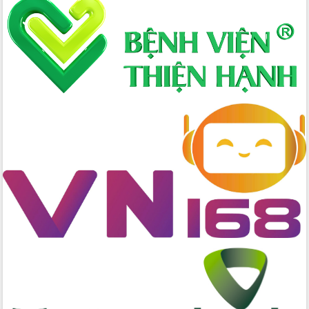
Hòn Yến phát triển du lịch gắn với bảo
tồn biển
Lấy ý kiến điều chỉnh Quy hoạch tỉnh
Đắk Lắk thời kỳ 2021-2030, tầm nhìn
đến năm 2050
Phát động chiến dịch 30 ngày đêm
giải phóng mặt bằng Tuyến đường bộ
ven biển
Đắk Lắk nỗ lực thúc đẩy tăng trưởng
kinh tế từ 10% trở lên trong Quý
II/2026
Đắk Lắk ký kết thỏa thuận hợp tác về
chuyển đổi số giai đoạn 2026 – 2030
với Tập đoàn Bưu chính Viễn thông
Việt Nam
Thứ trưởng Bộ Y tế làm việc với tỉnh
Đắk Lắk về phát triển nhân lực y tế
cho trạm y tế cấp xã
Du lịch Đắk Lắk nâng tầm trải nghiệm
du khách thông qua Hệ thống cơ sở dữ
liệu và Bản đồ số