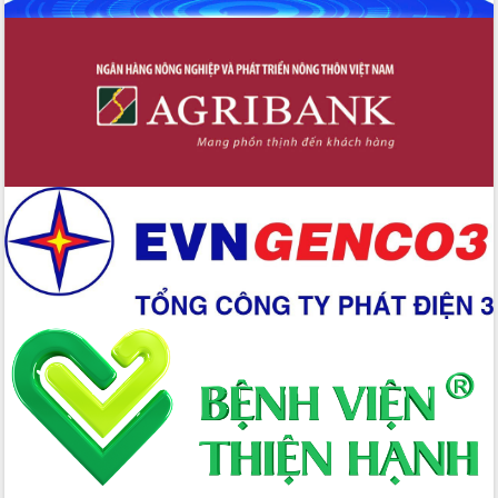
Đắk Lắk rà soát, điều chỉnh Đề án 190
về phát triển nuôi trồng thủy sản
Phó Chủ tịch UBND tỉnh Đắk Lắk
Trương Công Thái kiểm tra thực địa
Dự án cao tốc Khánh Hòa - Buôn Ma
Thuột
Định vị cà phê Việt Nam như một “di
sản sống” trong dòng chảy toàn cầu
Xây dựng nông thôn mới: Nâng cao đời
sống người dân từ những mô hình thiết
thực
Quyết liệt tháo gỡ vướng mắc, đẩy
nhanh tiến độ các dự án trọng điểm
trong Khu kinh tế Nam Phú Yên
Hòn Yến phát triển du lịch gắn với bảo
tồn biển
Lấy ý kiến điều chỉnh Quy hoạch tỉnh
Đắk Lắk thời kỳ 2021-2030, tầm nhìn
đến năm 2050
Phát động chiến dịch 30 ngày đêm