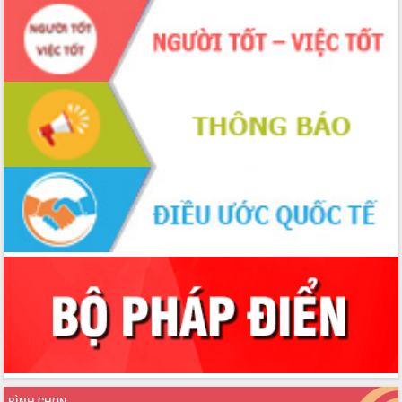
tầng kỹ thuật Cụm công nghiệp Tân
Tiến
Gặp mặt các cơ quan báo chí nhân Kỷ
niệm 101 năm Ngày Báo chí Cách
mạng Việt Nam
Đắk Lắk sơ kết 4 năm triển khai thực
hiện Đề án 06 của Chính phủ
Họp báo thông tin về Hội nghị Công bố
Quy hoạch và Xúc tiến đầu tư tỉnh Đắk
Lắk
Khơi thông điểm nghẽn, đẩy nhanh
giải ngân vốn khắc phục thiên tai
HĐND tỉnh thông qua điều chỉnh Quy
hoạch tỉnh thời kỳ 2021-2030
Hội thảo góp ý hồ sơ điều chỉnh quy
hoạch tỉnh Đắk Lắk thời kỳ 2021-2030,
tầm nhìn đến năm 2050
Nâng cao hiệu quả hoạt động của các
doanh nghiệp nhà nước
Hội nghị triển khai kết nối mạng
BÌNH CHỌN