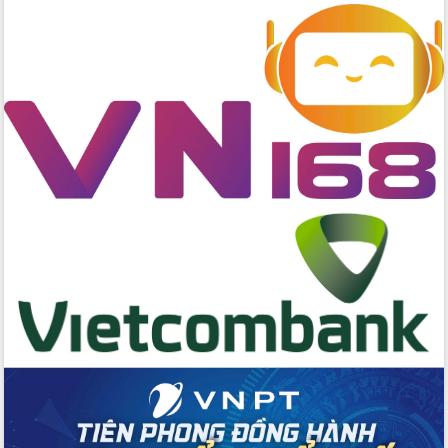
giải phóng mặt bằng Tuyến đường bộ
ven biển
Đắk Lắk nỗ lực thúc đẩy tăng trưởng
kinh tế từ 10% trở lên trong Quý
II/2026
Đắk Lắk ký kết thỏa thuận hợp tác về
chuyển đổi số giai đoạn 2026 – 2030
với Tập đoàn Bưu chính Viễn thông
Việt Nam
Thứ trưởng Bộ Y tế làm việc với tỉnh
Đắk Lắk về phát triển nhân lực y tế
cho trạm y tế cấp xã
Du lịch Đắk Lắk nâng tầm trải nghiệm
du khách thông qua Hệ thống cơ sở dữ
liệu và Bản đồ số
Tập huấn ứng dụng trí tuệ nhân tạo (AI)
trong thương mại điện tử năm 2026
Đoàn đại biểu Quốc hội tỉnh Đắk Lắk
trao đổi thông tin trước Kỳ họp thứ
nhất, Quốc hội khóa XVI
Quyết liệt cải cách hành chính, khơi