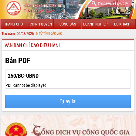
|
Vietnamese
English
TRANG CHỦ
CHÍNH QUYỀN
CÔNG DÂN
DOANH NGHIỆP
DU KHÁCH
Thứ năm, 06/08/2026
THÔNG TIN ĐIỆN TỬ TỈNH ĐẮK LẮK
VĂN BẢN CHỈ ĐẠO ĐIỀU HÀNH
GIỚI THIỆU
LÃNH ĐẠO UBND TỈNH
Bản PDF
TIN TỨC SỰ KIỆN
250/BC-UBND
SỞ, BAN, NGÀNH
PDF cannot be displayed.
UBND CÁC XÃ, PHƯỜNG
Quay lại
THÔNG TIN CHỈ ĐẠO ĐIỀU HÀNH
HỆ THỐNG VĂN BẢN
VĂN BẢN HĐND TỈNH