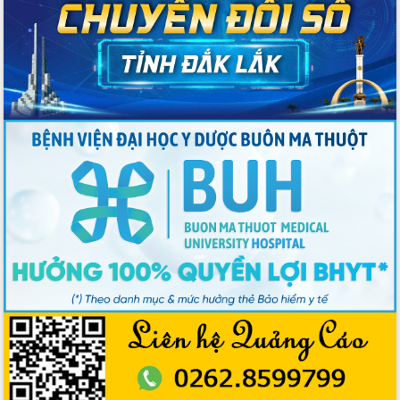
thông nguồn lực phát triển
Nâng cao hiệu lực, hiệu quả HĐND
tỉnh thông qua hiện đại hóa hành chính
Xã Ea Phê gắn cải cách hành chính với
chuyển đổi số
Phó Chủ tịch Thường trực UBND tỉnh
Hồ Thị Nguyên Thảo làm việc tại Trung
tâm Phục vụ hành chính công xã Ea
Phê
Xây dựng nền hành chính số đồng
hành cùng nông dân dân, doanh nghiệp
Giai đoạn 2026-2030, Đắk Lắk phấn
đấu có 77% xã đạt chuẩn nông thôn
mới
Chuyển đổi số 'mở đường' cho nông
nghiệp Đắk Lắk tăng trưởng bứt phá
Triển khai đồng bộ đo đạc, lập hồ sơ
địa chính, hoàn thiện cơ sở dữ liệu đất
đai
Ứng dụng sinh trắc học - Bước tiến
trong hành trình chuyển đổi số tại Đắk