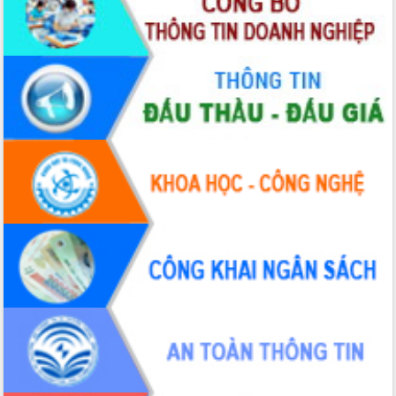
Bàn giải pháp tháo gỡ khó khăn trong
xuất khẩu sầu riêng và triển khai quy
định EUDR
Thứ trưởng Bộ Nông nghiệp và Môi
trường Nguyễn Hoàng Hiệp khảo sát
vùng trồng và doanh nghiệp đóng gói
LIÊN KẾT WEB
sầu riêng tại Đắk Lắk
Trình diễn nghệ thuật chế biến các
món ăn từ sầu riêng
Đắk Lắk công bố Quy hoạch và xúc
tiến đầu tư tỉnh
Ngành cá ngừ Đắk Lắk chủ động thích
ứng để giữ vững thị trường xuất khẩu
Diễn đàn Kinh tế tư nhân Việt Nam đột
phá cơ chế - Hợp tác công tư
Đề án 06 tạo bước ngoặt đột phá trong
cải cách hành chính tỉnh Đắk Lắk
Kết nối tour, đẩy mạnh chuyển đổi số
để phát triển du lịch Đắk Lắk
Khởi động Dự án Đầu tư xây dựng hạ