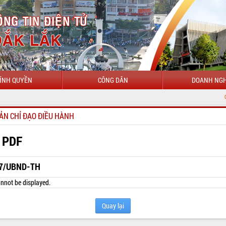
ÍNH QUYỀN
CÔNG DÂN
DOANH NGH
CHÀO MỪNG ĐẾ
ẢN CHỈ ĐẠO ĐIỀU HÀNH
 PDF
7/UBND-TH
nnot be displayed.
Quay lại