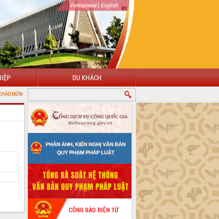
|
Vietnamese
English
IỆP
DU KHÁCH
N VỚI CỔNG THÔNG TIN ĐIỆN TỬ TỈNH ĐẮK LẮK