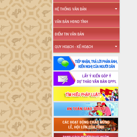
HỆ THỐNG VĂN BẢN
VĂN BẢN HĐND TỈNH
ĐIỂM TIN VĂN BẢN
QUY HOẠCH - KẾ HOẠCH