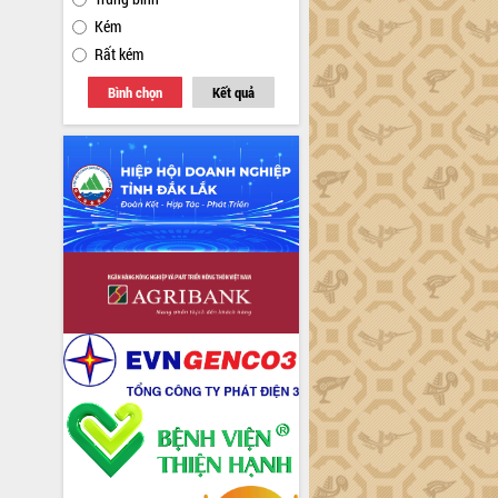
Kém
Rất kém
Bình chọn
Kết quả