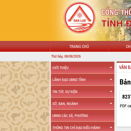
TRANG CHỦ
CH
Thứ bảy, 08/08/2026
VĂN B
GIỚI THIỆU
Bản
LÃNH ĐẠO UBND TỈNH
TIN TỨC SỰ KIỆN
823
SỞ, BAN, NGÀNH
PDF ca
UBND CÁC XÃ, PHƯỜNG
THÔNG TIN CHỈ ĐẠO ĐIỀU HÀNH