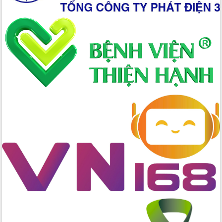
Hồ Thị Nguyên Thảo làm việc tại Trung
tâm Phục vụ hành chính công xã Ea
Phê
Xây dựng nền hành chính số đồng
hành cùng nông dân dân, doanh nghiệp
Giai đoạn 2026-2030, Đắk Lắk phấn
đấu có 77% xã đạt chuẩn nông thôn
mới
Chuyển đổi số 'mở đường' cho nông
nghiệp Đắk Lắk tăng trưởng bứt phá
Triển khai đồng bộ đo đạc, lập hồ sơ
địa chính, hoàn thiện cơ sở dữ liệu đất
đai
Ứng dụng sinh trắc học - Bước tiến
trong hành trình chuyển đổi số tại Đắk
Lắk
Đắk Lắk nâng cao hiệu quả công tác
Đảng từ Sổ tay đảng viên điện tử
Đắk Lắk đẩy mạnh nuôi biển công
nghệ, hướng tới phát triển thủy sản
bền vững