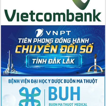
Tập huấn nâng cao năng lực triển khai
chuyển đổi số cho cán bộ, công chức
cấp xã
Đắk Lắk phát động hưởng ứng Ngày
Quyền của người tiêu dùng Việt Nam
2026
Đẩy mạnh cải cách hành chính, quyết
tâm đạt được mục tiêu tăng trưởng
hai con số trong năm 2026
Tổ chức trang trọng Lễ hội Đền thờ
Lương Văn Chánh năm 2026
Phó Bí thư Tỉnh ủy Đắk Lắk Đỗ Hữu
Huy giữ chức Bí thư Đảng ủy Ủy Ban
Nhân dân tỉnh
Bệnh án điện tử thúc đẩy chuyển đổi
số y tế tại Đắk Lắk
Chuyển đổi số thư viện: Mở rộng
không gian tri thức trong thời đại số
Đánh giá, rút kinh nghiệm công tác tổ
chức diễn tập trước ngày bầu cử