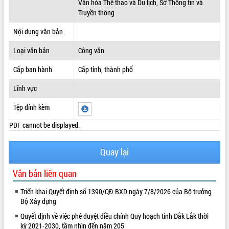
Văn hóa Thể thao và Du lịch, Sở Thông tin và
Truyền thông
ĐIỂM TIN VĂN BẢN
Nội dung văn bản
QUY HOẠCH - KẾ HOẠCH
Loại văn bản
Công văn
Cấp ban hành
Cấp tỉnh, thành phố
Lĩnh vực
Tệp đính kèm
PDF cannot be displayed.
Quay lại
Văn bản liên quan
Triển khai Quyết định số 1390/QĐ-BXD ngày 7/8/2026 của Bộ trưởng
Bộ Xây dựng
Quyết định về việc phê duyệt điều chỉnh Quy hoạch tỉnh Đắk Lắk thời
kỳ 2021-2030, tầm nhìn đến năm 205