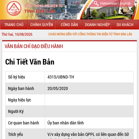
|
Vietnamese
English
TRANG CHỦ
CHÍNH QUYỀN
CÔNG DÂN
DOANH NGHIỆP
DU KHÁCH
Thứ hai, 10/08/2026
CHÀO MỪNG ĐẾN VỚI CỔNG THÔNG TIN ĐIỆN TỬ TỈNH ĐẮK LẮK
VĂN BẢN CHỈ ĐẠO ĐIỀU HÀNH
GIỚI THIỆU
LÃNH ĐẠO UBND TỈNH
Chi Tiết Văn Bản
TIN TỨC SỰ KIỆN
Số ký hiệu
4315/UBND-TH
SỞ, BAN, NGÀNH
Ngày ban hành
20/05/2020
UBND CÁC XÃ, PHƯỜNG
Ngày hiệu lực
THÔNG TIN CHỈ ĐẠO ĐIỀU HÀNH
Người Ký
HỆ THỐNG VĂN BẢN
Cơ quan ban hành
Ủy ban nhân dân tỉnh
Trích yếu
V/v xây dựng văn bản QPPL có liên quan đến Sở
VĂN BẢN HĐND TỈNH