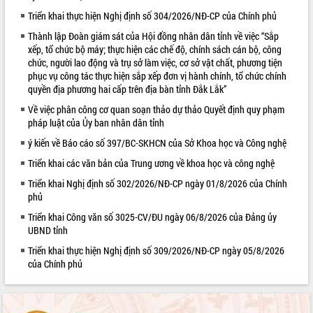
Triển khai thực hiện Nghị định số 304/2026/NĐ-CP của Chính phủ
VIDEO
Thành lập Đoàn giám sát của Hội đồng nhân dân tỉnh về việc “Sắp
xếp, tổ chức bộ máy; thực hiện các chế độ, chính sách cán bộ, công
chức, người lao động và trụ sở làm việc, cơ sở vật chất, phương tiện
phục vụ công tác thực hiện sắp xếp đơn vị hành chính, tổ chức chính
quyền địa phương hai cấp trên địa bàn tỉnh Đắk Lắk”
Về việc phân công cơ quan soạn thảo dự thảo Quyết định quy phạm
pháp luật của Ủy ban nhân dân tỉnh
ý kiến về Báo cáo số 397/BC-SKHCN của Sở Khoa học và Công nghệ
Trailer Lễ hội Sầu riêng Đắk Lắk năm
Triển khai các văn bản của Trung ương về khoa học và công nghệ
2026
Triển khai Nghị định số 302/2026/NĐ-CP ngày 01/8/2026 của Chính
Khám bệnh, cấp phát thuốc miễn phí
phủ
và tặng quà người dân xã Cư Pui
Triển khai Công văn số 3025-CV/ĐU ngày 06/8/2026 của Đảng ủy
Hội nghị UBND tỉnh Đắk Lắk thường kỳ
UBND tỉnh
tháng 7/2026
Triển khai thực hiện Nghị định số 309/2026/NĐ-CP ngày 05/8/2026
Lễ truy tặng danh hiệu “Bà Mẹ Việt
ALBUM ẢNH
của Chính phủ
Nam Anh hùng” và trao Huân chương
Lao động
UBND tỉnh Đắk Lắk triển khai nhiệm
vụ 6 tháng cuối năm 2026