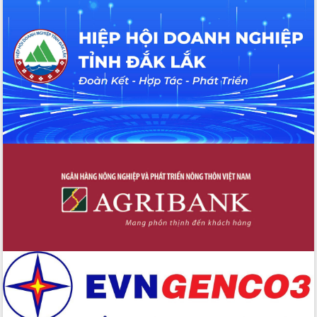
với Tập đoàn Bưu chính Viễn thông
Việt Nam
Thứ trưởng Bộ Y tế làm việc với tỉnh
Đắk Lắk về phát triển nhân lực y tế
cho trạm y tế cấp xã
Du lịch Đắk Lắk nâng tầm trải nghiệm
du khách thông qua Hệ thống cơ sở dữ
liệu và Bản đồ số
Tập huấn ứng dụng trí tuệ nhân tạo (AI)
trong thương mại điện tử năm 2026
Đoàn đại biểu Quốc hội tỉnh Đắk Lắk
trao đổi thông tin trước Kỳ họp thứ
nhất, Quốc hội khóa XVI
Quyết liệt cải cách hành chính, khơi
thông nguồn lực phát triển
Nâng cao hiệu lực, hiệu quả HĐND
tỉnh thông qua hiện đại hóa hành chính
Xã Ea Phê gắn cải cách hành chính với
chuyển đổi số
Phó Chủ tịch Thường trực UBND tỉnh