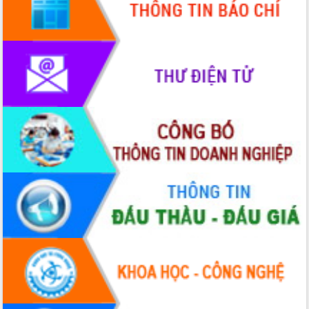
hiện Đề án 06 của Chính phủ
Họp báo thông tin về Hội nghị Công bố
Quy hoạch và Xúc tiến đầu tư tỉnh Đắk
Lắk
Khơi thông điểm nghẽn, đẩy nhanh
giải ngân vốn khắc phục thiên tai
HĐND tỉnh thông qua điều chỉnh Quy
hoạch tỉnh thời kỳ 2021-2030
Hội thảo góp ý hồ sơ điều chỉnh quy
hoạch tỉnh Đắk Lắk thời kỳ 2021-2030,
tầm nhìn đến năm 2050
Nâng cao hiệu quả hoạt động của các
doanh nghiệp nhà nước
Hội nghị triển khai kết nối mạng
truyền số liệu chuyên dùng phục vụ cơ
quan Đảng, Nhà nước
Lễ phát động chuỗi hoạt động chung
tay làm sạch môi trường
Xã Ea Kar bước chuyển mình trong
công tác cải cách hành chính mô hình
mới