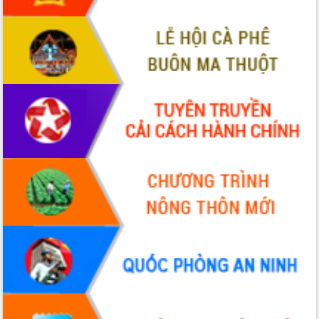
sầu riêng tại Đắk Lắk
Trình diễn nghệ thuật chế biến các
món ăn từ sầu riêng
Đắk Lắk công bố Quy hoạch và xúc
tiến đầu tư tỉnh
Ngành cá ngừ Đắk Lắk chủ động thích
ứng để giữ vững thị trường xuất khẩu
Diễn đàn Kinh tế tư nhân Việt Nam đột
phá cơ chế - Hợp tác công tư
Đề án 06 tạo bước ngoặt đột phá trong
cải cách hành chính tỉnh Đắk Lắk
Kết nối tour, đẩy mạnh chuyển đổi số
để phát triển du lịch Đắk Lắk
Khởi động Dự án Đầu tư xây dựng hạ
tầng kỹ thuật Cụm công nghiệp Tân
Tiến
Gặp mặt các cơ quan báo chí nhân Kỷ
niệm 101 năm Ngày Báo chí Cách
mạng Việt Nam
Đắk Lắk sơ kết 4 năm triển khai thực