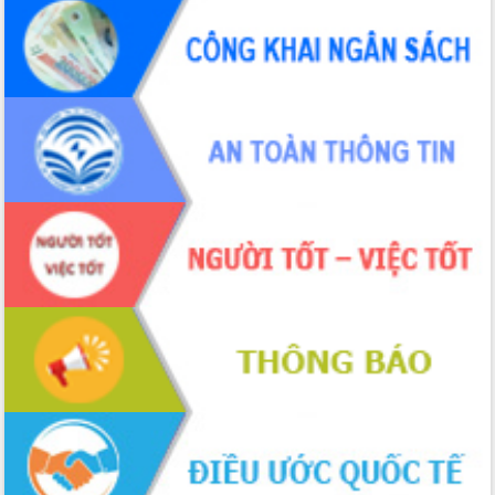
UBND tỉnh họp báo định kỳ tháng 4
năm 2026
Hội thảo khoa học “Giải pháp thúc đẩy
phát triển nền kinh tế xanh tại tỉnh
Đắk Lắk”
Tăng cường giám sát, đôn đốc thực
hiện nhiệm vụ quản lý tài sản công
hàng tuần
Tháo gỡ những vướng mắc, đẩy mạnh
công tác cải cách thủ tục hành chính
tại Trung tâm Phục vụ hành chính
công tỉnh
Đắk Lắk: Tôn vinh 46 giải pháp tại Hội
thi Sáng tạo Kỹ thuật 2024 - 2025
Đắk Lắk rà soát, điều chỉnh Đề án 190
về phát triển nuôi trồng thủy sản
Phó Chủ tịch UBND tỉnh Đắk Lắk
Trương Công Thái kiểm tra thực địa
Dự án cao tốc Khánh Hòa - Buôn Ma
Thuột