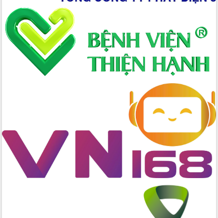
Xây dựng nông thôn mới: Nâng cao đời
sống người dân từ những mô hình thiết
thực
Quyết liệt tháo gỡ vướng mắc, đẩy
nhanh tiến độ các dự án trọng điểm
trong Khu kinh tế Nam Phú Yên
Hòn Yến phát triển du lịch gắn với bảo
tồn biển
Lấy ý kiến điều chỉnh Quy hoạch tỉnh
Đắk Lắk thời kỳ 2021-2030, tầm nhìn
đến năm 2050
Phát động chiến dịch 30 ngày đêm
giải phóng mặt bằng Tuyến đường bộ
ven biển
Đắk Lắk nỗ lực thúc đẩy tăng trưởng
kinh tế từ 10% trở lên trong Quý
II/2026
Đắk Lắk ký kết thỏa thuận hợp tác về
chuyển đổi số giai đoạn 2026 – 2030
với Tập đoàn Bưu chính Viễn thông
Việt Nam