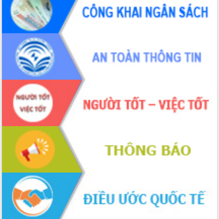
món ăn từ sầu riêng
Đắk Lắk công bố Quy hoạch và xúc
tiến đầu tư tỉnh
Ngành cá ngừ Đắk Lắk chủ động thích
ứng để giữ vững thị trường xuất khẩu
Diễn đàn Kinh tế tư nhân Việt Nam đột
phá cơ chế - Hợp tác công tư
Đề án 06 tạo bước ngoặt đột phá trong
cải cách hành chính tỉnh Đắk Lắk
Kết nối tour, đẩy mạnh chuyển đổi số
để phát triển du lịch Đắk Lắk
Khởi động Dự án Đầu tư xây dựng hạ
tầng kỹ thuật Cụm công nghiệp Tân
Tiến
Gặp mặt các cơ quan báo chí nhân Kỷ
niệm 101 năm Ngày Báo chí Cách
mạng Việt Nam
Đắk Lắk sơ kết 4 năm triển khai thực
hiện Đề án 06 của Chính phủ
Họp báo thông tin về Hội nghị Công bố