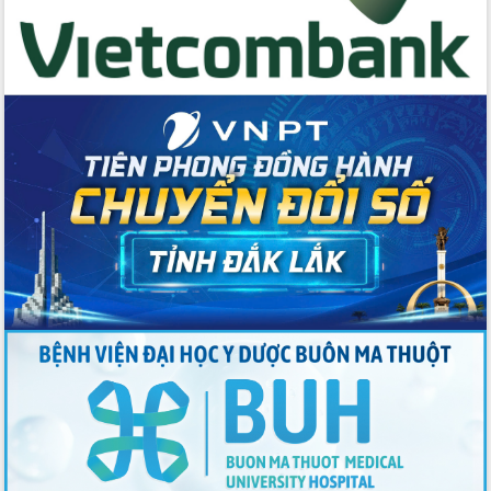
Thứ trưởng Bộ Y tế làm việc với tỉnh
Đắk Lắk về phát triển nhân lực y tế
cho trạm y tế cấp xã
Du lịch Đắk Lắk nâng tầm trải nghiệm
du khách thông qua Hệ thống cơ sở dữ
liệu và Bản đồ số
Tập huấn ứng dụng trí tuệ nhân tạo (AI)
trong thương mại điện tử năm 2026
Đoàn đại biểu Quốc hội tỉnh Đắk Lắk
trao đổi thông tin trước Kỳ họp thứ
nhất, Quốc hội khóa XVI
Quyết liệt cải cách hành chính, khơi
thông nguồn lực phát triển
Nâng cao hiệu lực, hiệu quả HĐND
tỉnh thông qua hiện đại hóa hành chính
Xã Ea Phê gắn cải cách hành chính với
chuyển đổi số
Phó Chủ tịch Thường trực UBND tỉnh
Hồ Thị Nguyên Thảo làm việc tại Trung
tâm Phục vụ hành chính công xã Ea
Phê