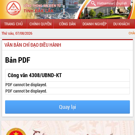
|
Vietnamese
English
TRANG CHỦ
CHÍNH QUYỀN
CÔNG DÂN
DOANH NGHIỆP
DU KHÁCH
Thứ sáu, 07/08/2026
CHÀO MỪNG ĐẾN 
VĂN BẢN CHỈ ĐẠO ĐIỀU HÀNH
GIỚI THIỆU
LÃNH ĐẠO UBND TỈNH
Bản PDF
TIN TỨC SỰ KIỆN
Công văn 4308/UBND-KT
SỞ, BAN, NGÀNH
PDF cannot be displayed.
PDF cannot be displayed.
UBND CÁC XÃ, PHƯỜNG
Quay lại
THÔNG TIN CHỈ ĐẠO ĐIỀU HÀNH
HỆ THỐNG VĂN BẢN
VĂN BẢN HĐND TỈNH