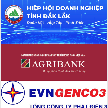
Hội thảo khoa học “Giải pháp thúc đẩy
phát triển nền kinh tế xanh tại tỉnh
Đắk Lắk”
Tăng cường giám sát, đôn đốc thực
hiện nhiệm vụ quản lý tài sản công
hàng tuần
Tháo gỡ những vướng mắc, đẩy mạnh
công tác cải cách thủ tục hành chính
tại Trung tâm Phục vụ hành chính
công tỉnh
Đắk Lắk: Tôn vinh 46 giải pháp tại Hội
thi Sáng tạo Kỹ thuật 2024 - 2025
Đắk Lắk rà soát, điều chỉnh Đề án 190
về phát triển nuôi trồng thủy sản
Phó Chủ tịch UBND tỉnh Đắk Lắk
Trương Công Thái kiểm tra thực địa
Dự án cao tốc Khánh Hòa - Buôn Ma
Thuột
Định vị cà phê Việt Nam như một “di
sản sống” trong dòng chảy toàn cầu