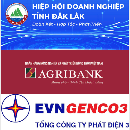
du khách thông qua Hệ thống cơ sở dữ
liệu và Bản đồ số
Tập huấn ứng dụng trí tuệ nhân tạo (AI)
trong thương mại điện tử năm 2026
Đoàn đại biểu Quốc hội tỉnh Đắk Lắk
trao đổi thông tin trước Kỳ họp thứ
nhất, Quốc hội khóa XVI
Quyết liệt cải cách hành chính, khơi
thông nguồn lực phát triển
Nâng cao hiệu lực, hiệu quả HĐND
tỉnh thông qua hiện đại hóa hành chính
Xã Ea Phê gắn cải cách hành chính với
chuyển đổi số
Phó Chủ tịch Thường trực UBND tỉnh
Hồ Thị Nguyên Thảo làm việc tại Trung
tâm Phục vụ hành chính công xã Ea
Phê
Xây dựng nền hành chính số đồng
hành cùng nông dân dân, doanh nghiệp
Giai đoạn 2026-2030, Đắk Lắk phấn
đấu có 77% xã đạt chuẩn nông thôn