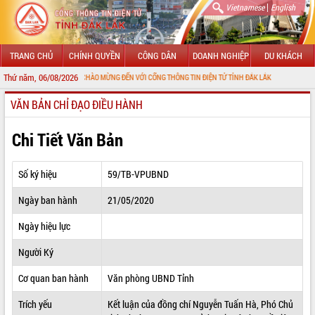
|
Vietnamese
English
TRANG CHỦ
CHÍNH QUYỀN
CÔNG DÂN
DOANH NGHIỆP
DU KHÁCH
Thứ năm, 06/08/2026
CHÀO MỪNG ĐẾN VỚI CỔNG THÔNG TIN ĐIỆN TỬ TỈNH ĐẮK LẮK
VĂN BẢN CHỈ ĐẠO ĐIỀU HÀNH
GIỚI THIỆU
LÃNH ĐẠO UBND TỈNH
Chi Tiết Văn Bản
TIN TỨC SỰ KIỆN
Số ký hiệu
59/TB-VPUBND
SỞ, BAN, NGÀNH
Ngày ban hành
21/05/2020
UBND CÁC XÃ, PHƯỜNG
Ngày hiệu lực
THÔNG TIN CHỈ ĐẠO ĐIỀU HÀNH
Người Ký
HỆ THỐNG VĂN BẢN
Cơ quan ban hành
Văn phòng UBND Tỉnh
Trích yếu
Kết luận của đồng chí Nguyễn Tuấn Hà, Phó Chủ
VĂN BẢN HĐND TỈNH