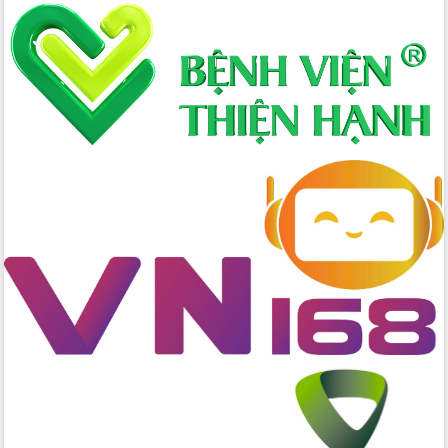
mới
Chuyển đổi số 'mở đường' cho nông
nghiệp Đắk Lắk tăng trưởng bứt phá
Triển khai đồng bộ đo đạc, lập hồ sơ
địa chính, hoàn thiện cơ sở dữ liệu đất
đai
Ứng dụng sinh trắc học - Bước tiến
trong hành trình chuyển đổi số tại Đắk
Lắk
Đắk Lắk nâng cao hiệu quả công tác
Đảng từ Sổ tay đảng viên điện tử
Đắk Lắk đẩy mạnh nuôi biển công
nghệ, hướng tới phát triển thủy sản
bền vững
Tập huấn nâng cao năng lực triển khai
chuyển đổi số cho cán bộ, công chức
cấp xã
Đắk Lắk phát động hưởng ứng Ngày
Quyền của người tiêu dùng Việt Nam
2026