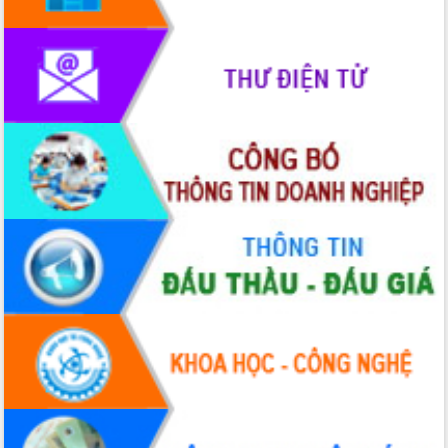
HĐND tỉnh thông qua điều chỉnh Quy
hoạch tỉnh thời kỳ 2021-2030
Hội thảo góp ý hồ sơ điều chỉnh quy
hoạch tỉnh Đắk Lắk thời kỳ 2021-2030,
tầm nhìn đến năm 2050
Nâng cao hiệu quả hoạt động của các
doanh nghiệp nhà nước
Hội nghị triển khai kết nối mạng
truyền số liệu chuyên dùng phục vụ cơ
quan Đảng, Nhà nước
Lễ phát động chuỗi hoạt động chung
tay làm sạch môi trường
Xã Ea Kar bước chuyển mình trong
công tác cải cách hành chính mô hình
mới
UBND tỉnh họp báo định kỳ tháng 4
năm 2026
Hội thảo khoa học “Giải pháp thúc đẩy
phát triển nền kinh tế xanh tại tỉnh
Đắk Lắk”
Tăng cường giám sát, đôn đốc thực