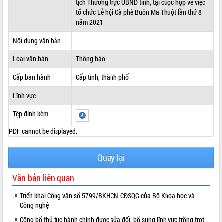
tịch Thường trực UBND tỉnh, tại cuộc họp về việc
tổ chức Lễ hội Cà phê Buôn Ma Thuột lần thứ 8
ĐIỂM TIN VĂN BẢN
năm 2021
QUY HOẠCH - KẾ HOẠCH
Nội dung văn bản
Loại văn bản
Thông báo
Cấp ban hành
Cấp tỉnh, thành phố
Lĩnh vực
Tệp đính kèm
PDF cannot be displayed.
Quay lại
Văn bản liên quan
Triển khai Công văn số 5799/BKHCN-CĐSQG của Bộ Khoa học và
Công nghệ
Công bố thủ tục hành chính được sửa đổi, bổ sung lĩnh vực trồng trọt