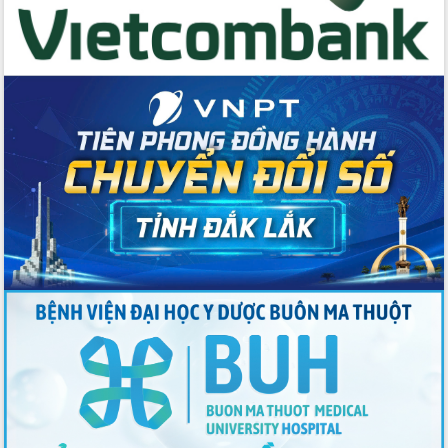
Đẩy mạnh cải cách hành chính, quyết
tâm đạt được mục tiêu tăng trưởng
hai con số trong năm 2026
Tổ chức trang trọng Lễ hội Đền thờ
Lương Văn Chánh năm 2026
Phó Bí thư Tỉnh ủy Đắk Lắk Đỗ Hữu
Huy giữ chức Bí thư Đảng ủy Ủy Ban
Nhân dân tỉnh
Bệnh án điện tử thúc đẩy chuyển đổi
số y tế tại Đắk Lắk
Chuyển đổi số thư viện: Mở rộng
không gian tri thức trong thời đại số
Đánh giá, rút kinh nghiệm công tác tổ
chức diễn tập trước ngày bầu cử
Chương trình “Gặp gỡ hữu nghị –
Friendship Meeting New Year 2026”
Bầu cử Quốc hội và HĐND: Cử tri Đắk
Lắk gửi gắm niềm tin, kỳ vọng vào lá
phiếu
Đắk Lắk sẵn sàng các điều kiện cho