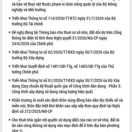
và bảo vệ thực vật thuộc phạm vi chức năng quản lý của Bộ Nông
VIDEO
nghiệp và Môi trường
Triển khai Thông tư số 114/2026/TT-BTC ngày 31/7/2026 của Bộ
trưởng Bộ Tài chính
Đề nghị đăng tải Thông báo cho thuê cơ sở nhà, đất dôi dư trên Cổng
thông tin điện tử tỉnh theo Nghị quyết 31/2026/NQ-CP ngày
24/6/2026 của Chính phủ
Triển khai Thông tư số 62/2026/TT-BXD ngày 30/7/2026 của Bộ
trưởng Bộ Xây dựng
Triển khai Quyết định số 1481/QĐ-TTg, số 1483/QĐ-TTg của Thủ
Lễ truy tặng danh hiệu “Bà Mẹ Việt
tướng Chính phủ
Nam Anh hùng” và trao Huân chương
Lao động
Triển khai Thông tư số 61/2026/TT-BXD ngày 30/7/2026 ủa Bộ Xây
UBND tỉnh Đắk Lắk triển khai nhiệm
dựng (Quy chuẩn kỹ thuật quốc gia về Công trình dân dụng - Phần 3:
Công trình xây dựng sử dụng năng lượng hiệu quả)
vụ 6 tháng cuối năm 2026
Kỳ họp thứ Hai, Hội đồng nhân dân
Khẩn trương rà soát xác định thôn vùng đồng bào dân tộc thiểu số và
tỉnh khóa XI quyết nghị nhiều nội dung
miền núi, thôn đặc biệt khó khăn sau sắp xếp theo quy định tại Nghị
quan trọng
ALBUM ẢNH
định số 272/2025/NĐ-CP
Bí thư Tỉnh ủy Lương Nguyễn Minh
Cho thuê nhà (gắn với quyền sử dụng đất) của các cơ sở nhà, đất là
Triết thăm, tặng quà người có công với
tài sản công không sử dụng vào mục đích để ở trên địa bàn phường
cách mạng
(đợt 2)