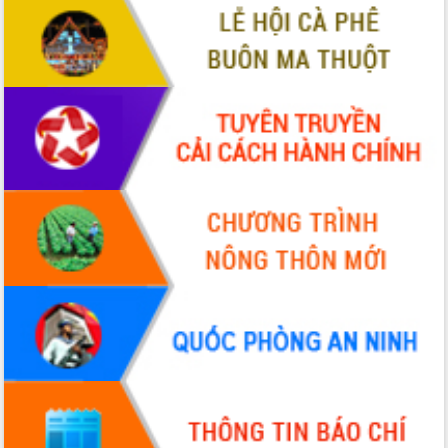
ứng để giữ vững thị trường xuất khẩu
Diễn đàn Kinh tế tư nhân Việt Nam đột
phá cơ chế - Hợp tác công tư
Đề án 06 tạo bước ngoặt đột phá trong
cải cách hành chính tỉnh Đắk Lắk
Kết nối tour, đẩy mạnh chuyển đổi số
để phát triển du lịch Đắk Lắk
Khởi động Dự án Đầu tư xây dựng hạ
tầng kỹ thuật Cụm công nghiệp Tân
Tiến
Gặp mặt các cơ quan báo chí nhân Kỷ
niệm 101 năm Ngày Báo chí Cách
mạng Việt Nam
Đắk Lắk sơ kết 4 năm triển khai thực
hiện Đề án 06 của Chính phủ
Họp báo thông tin về Hội nghị Công bố
Quy hoạch và Xúc tiến đầu tư tỉnh Đắk
Lắk
Khơi thông điểm nghẽn, đẩy nhanh
giải ngân vốn khắc phục thiên tai