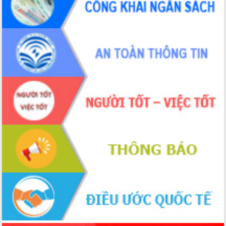
hiện nhiệm vụ quản lý tài sản công
hàng tuần
Tháo gỡ những vướng mắc, đẩy mạnh
công tác cải cách thủ tục hành chính
tại Trung tâm Phục vụ hành chính
công tỉnh
Đắk Lắk: Tôn vinh 46 giải pháp tại Hội
thi Sáng tạo Kỹ thuật 2024 - 2025
Đắk Lắk rà soát, điều chỉnh Đề án 190
về phát triển nuôi trồng thủy sản
Phó Chủ tịch UBND tỉnh Đắk Lắk
Trương Công Thái kiểm tra thực địa
Dự án cao tốc Khánh Hòa - Buôn Ma
Thuột
Định vị cà phê Việt Nam như một “di
sản sống” trong dòng chảy toàn cầu
Xây dựng nông thôn mới: Nâng cao đời
sống người dân từ những mô hình thiết
thực
Quyết liệt tháo gỡ vướng mắc, đẩy