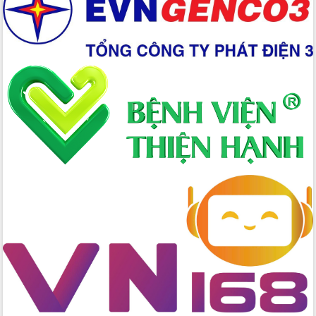
Chuyển đổi số 'mở đường' cho nông
nghiệp Đắk Lắk tăng trưởng bứt phá
Triển khai đồng bộ đo đạc, lập hồ sơ
địa chính, hoàn thiện cơ sở dữ liệu đất
đai
Ứng dụng sinh trắc học - Bước tiến
trong hành trình chuyển đổi số tại Đắk
Lắk
Đắk Lắk nâng cao hiệu quả công tác
Đảng từ Sổ tay đảng viên điện tử
Đắk Lắk đẩy mạnh nuôi biển công
nghệ, hướng tới phát triển thủy sản
bền vững
Tập huấn nâng cao năng lực triển khai
chuyển đổi số cho cán bộ, công chức
cấp xã
Đắk Lắk phát động hưởng ứng Ngày
Quyền của người tiêu dùng Việt Nam
2026
Đẩy mạnh cải cách hành chính, quyết
tâm đạt được mục tiêu tăng trưởng