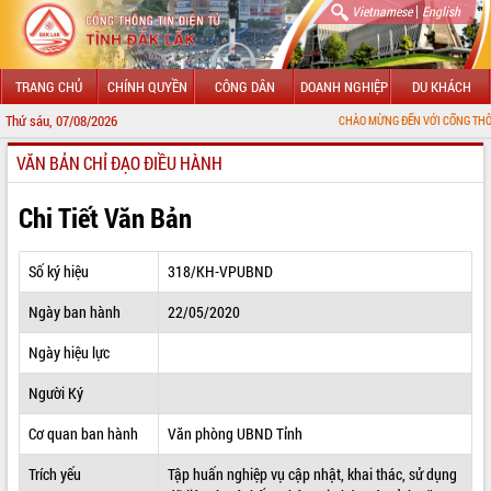
|
Vietnamese
English
TRANG CHỦ
CHÍNH QUYỀN
CÔNG DÂN
DOANH NGHIỆP
DU KHÁCH
Thứ sáu, 07/08/2026
CHÀO MỪNG ĐẾN VỚI CỔNG THÔNG TIN ĐIỆN 
VĂN BẢN CHỈ ĐẠO ĐIỀU HÀNH
GIỚI THIỆU
LÃNH ĐẠO UBND TỈNH
Chi Tiết Văn Bản
TIN TỨC SỰ KIỆN
Số ký hiệu
318/KH-VPUBND
SỞ, BAN, NGÀNH
Ngày ban hành
22/05/2020
UBND CÁC XÃ, PHƯỜNG
Ngày hiệu lực
THÔNG TIN CHỈ ĐẠO ĐIỀU HÀNH
Người Ký
HỆ THỐNG VĂN BẢN
Cơ quan ban hành
Văn phòng UBND Tỉnh
Trích yếu
Tập huấn nghiệp vụ cập nhật, khai thác, sử dụng
VĂN BẢN HĐND TỈNH