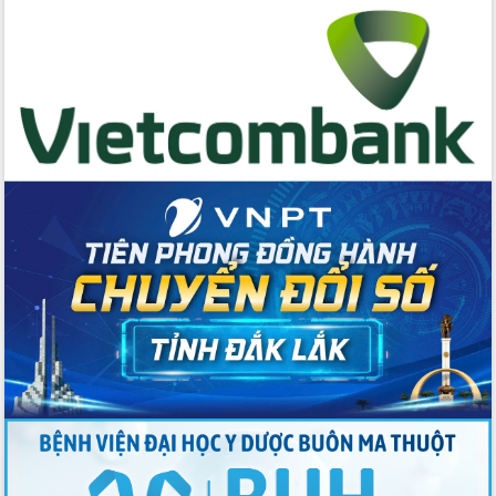
hai con số trong năm 2026
Tổ chức trang trọng Lễ hội Đền thờ
Lương Văn Chánh năm 2026
Phó Bí thư Tỉnh ủy Đắk Lắk Đỗ Hữu
Huy giữ chức Bí thư Đảng ủy Ủy Ban
Nhân dân tỉnh
Bệnh án điện tử thúc đẩy chuyển đổi
số y tế tại Đắk Lắk
Chuyển đổi số thư viện: Mở rộng
không gian tri thức trong thời đại số
Đánh giá, rút kinh nghiệm công tác tổ
chức diễn tập trước ngày bầu cử
Chương trình “Gặp gỡ hữu nghị –
Friendship Meeting New Year 2026”
Bầu cử Quốc hội và HĐND: Cử tri Đắk
Lắk gửi gắm niềm tin, kỳ vọng vào lá
phiếu
Đắk Lắk sẵn sàng các điều kiện cho
Ngày hội bầu cử đại biểu Quốc hội
khóa XVI và HĐND các cấp nhiệm kỳ