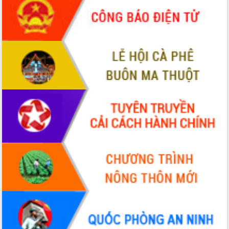
phá cơ chế - Hợp tác công tư
Đề án 06 tạo bước ngoặt đột phá trong
cải cách hành chính tỉnh Đắk Lắk
Kết nối tour, đẩy mạnh chuyển đổi số
để phát triển du lịch Đắk Lắk
Khởi động Dự án Đầu tư xây dựng hạ
tầng kỹ thuật Cụm công nghiệp Tân
Tiến
Gặp mặt các cơ quan báo chí nhân Kỷ
niệm 101 năm Ngày Báo chí Cách
mạng Việt Nam
Đắk Lắk sơ kết 4 năm triển khai thực
hiện Đề án 06 của Chính phủ
Họp báo thông tin về Hội nghị Công bố
Quy hoạch và Xúc tiến đầu tư tỉnh Đắk
Lắk
Khơi thông điểm nghẽn, đẩy nhanh
giải ngân vốn khắc phục thiên tai
HĐND tỉnh thông qua điều chỉnh Quy
hoạch tỉnh thời kỳ 2021-2030