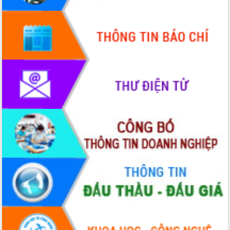
Hội thảo góp ý hồ sơ điều chỉnh quy
hoạch tỉnh Đắk Lắk thời kỳ 2021-2030,
tầm nhìn đến năm 2050
Nâng cao hiệu quả hoạt động của các
doanh nghiệp nhà nước
Hội nghị triển khai kết nối mạng
truyền số liệu chuyên dùng phục vụ cơ
quan Đảng, Nhà nước
Lễ phát động chuỗi hoạt động chung
tay làm sạch môi trường
Xã Ea Kar bước chuyển mình trong
công tác cải cách hành chính mô hình
mới
UBND tỉnh họp báo định kỳ tháng 4
năm 2026
Hội thảo khoa học “Giải pháp thúc đẩy
phát triển nền kinh tế xanh tại tỉnh
Đắk Lắk”
Tăng cường giám sát, đôn đốc thực
hiện nhiệm vụ quản lý tài sản công
hàng tuần