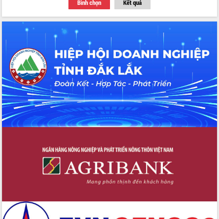
Bình chọn
Kết quả
Tập huấn ứng dụng trí tuệ nhân tạo (AI)
trong thương mại điện tử năm 2026
Đoàn đại biểu Quốc hội tỉnh Đắk Lắk
trao đổi thông tin trước Kỳ họp thứ
nhất, Quốc hội khóa XVI
Quyết liệt cải cách hành chính, khơi
thông nguồn lực phát triển
Nâng cao hiệu lực, hiệu quả HĐND
tỉnh thông qua hiện đại hóa hành chính
Xã Ea Phê gắn cải cách hành chính với
chuyển đổi số
Phó Chủ tịch Thường trực UBND tỉnh
Hồ Thị Nguyên Thảo làm việc tại Trung
tâm Phục vụ hành chính công xã Ea
Phê
Xây dựng nền hành chính số đồng
hành cùng nông dân dân, doanh nghiệp
Giai đoạn 2026-2030, Đắk Lắk phấn
đấu có 77% xã đạt chuẩn nông thôn
mới