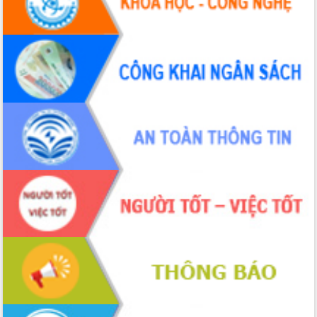
Tháo gỡ những vướng mắc, đẩy mạnh
công tác cải cách thủ tục hành chính
tại Trung tâm Phục vụ hành chính
công tỉnh
Đắk Lắk: Tôn vinh 46 giải pháp tại Hội
thi Sáng tạo Kỹ thuật 2024 - 2025
Đắk Lắk rà soát, điều chỉnh Đề án 190
về phát triển nuôi trồng thủy sản
Phó Chủ tịch UBND tỉnh Đắk Lắk
Trương Công Thái kiểm tra thực địa
Dự án cao tốc Khánh Hòa - Buôn Ma
Thuột
Định vị cà phê Việt Nam như một “di
sản sống” trong dòng chảy toàn cầu
Xây dựng nông thôn mới: Nâng cao đời
sống người dân từ những mô hình thiết
thực
Quyết liệt tháo gỡ vướng mắc, đẩy
nhanh tiến độ các dự án trọng điểm
trong Khu kinh tế Nam Phú Yên