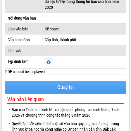
dữ liệu từ Hệ thống thông tin báo cáo tỉnh năm
2020
ĐIỂM TIN VĂN BẢN
Nội dung văn bản
QUY HOẠCH - KẾ HOẠCH
Loại văn bản
Kế hoạch
Cấp ban hành
Cấp tỉnh, thành phố
Lĩnh vực
Tệp đính kèm
PDF cannot be displayed.
Quay lại
Văn bản liên quan
Báo cáo Tình hình kinh tế - xã hội, quốc phòng - an ninh tháng 7 năm
2026 và chương trình công tác tháng 8 năm 2026
Quyết định Về việc bãi bỏ một số văn bản quy phạm pháp luật trong
lĩnh vực khoa học và công nghệ do Ủy ban nhân dân tỉnh Đắk Lắk