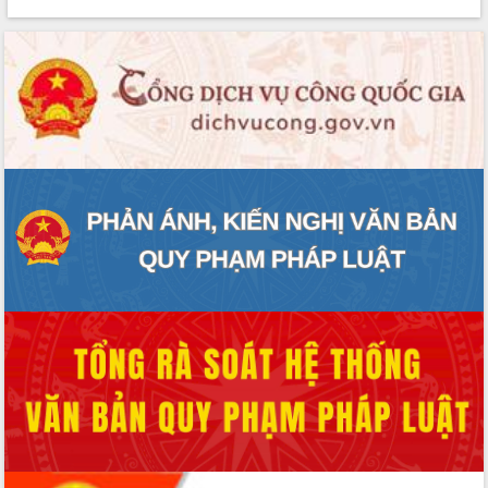
phát triển mới
Thường trực HĐND tỉnh Đắk Lắk gặp
mặt Đoàn chuyên gia y tế TP. Hồ Chí
Minh
Lễ truy điệu và an táng hài cốt liệt sĩ
tại Nghĩa trang Liệt sĩ xã Sơn Hòa
Bàn giải pháp tháo gỡ khó khăn trong
xuất khẩu sầu riêng và triển khai quy
định EUDR
Thứ trưởng Bộ Nông nghiệp và Môi
trường Nguyễn Hoàng Hiệp khảo sát
vùng trồng và doanh nghiệp đóng gói
sầu riêng tại Đắk Lắk
Trình diễn nghệ thuật chế biến các
món ăn từ sầu riêng
Đắk Lắk công bố Quy hoạch và xúc
tiến đầu tư tỉnh
Ngành cá ngừ Đắk Lắk chủ động thích
ứng để giữ vững thị trường xuất khẩu
Diễn đàn Kinh tế tư nhân Việt Nam đột