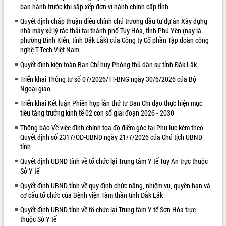
ban hành trước khi sắp xếp đơn vị hành chính cấp tỉnh
VIDEO
Quyết định chấp thuận điều chỉnh chủ trương đầu tư dự án Xây dựng
nhà máy xử lý rác thải tại thành phố Tuy Hòa, tỉnh Phú Yên (nay là
Loading the player...
phường Bình Kiến, tỉnh Đắk Lắk) của Công ty Cổ phần Tập đoàn công
Khám bệnh, cấp phát thuốc miễn phí
nghệ T-Tech Việt Nam
và tặng quà người dân xã Cư Pui
Quyết định kiện toàn Ban Chỉ huy Phòng thủ dân sự tỉnh Đắk Lắk
Hội nghị UBND tỉnh Đắk Lắk thường kỳ
Triển khai Thông tư số 07/2026/TT-BNG ngày 30/6/2026 của Bộ
tháng 7/2026
Ngoại giao
Lễ truy tặng danh hiệu “Bà Mẹ Việt
Triển khai Kết luận Phiên họp lần thứ tư Ban Chỉ đạo thực hiện mục
Nam Anh hùng” và trao Huân chương
tiêu tăng trưởng kinh tế 02 con số giai đoạn 2026 - 2030
Lao động
ALBUM ẢNH
UBND tỉnh Đắk Lắk triển khai nhiệm
Thông báo Về việc đính chính tọa độ điểm góc tại Phụ lục kèm theo
vụ 6 tháng cuối năm 2026
Quyết định số 2317/QĐ-UBND ngày 21/7/2026 của Chủ tịch UBND
tỉnh
Kỳ họp thứ Hai, Hội đồng nhân dân
tỉnh khóa XI quyết nghị nhiều nội dung
Quyết định UBND tỉnh về tổ chức lại Trung tâm Y tế Tuy An trực thuộc
quan trọng
Sở Y tế
Bí thư Tỉnh ủy Lương Nguyễn Minh
Quyết định UBND tỉnh về quy định chức năng, nhiệm vụ, quyền hạn và
Triết thăm, tặng quà người có công với
cơ cấu tổ chức của Bệnh viện Tâm thần tỉnh Đắk Lắk
cách mạng
Quyết định UBND tỉnh về tổ chức lại Trung tâm Y tế Sơn Hòa trực
Rà soát, hoàn thiện hệ thống thiết chế
thuộc Sở Y tế
văn hóa, thể thao đáp ứng yêu cầu
LIÊN KẾT WEB