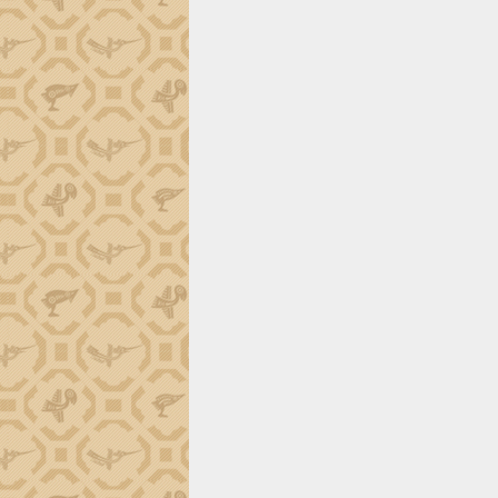
Trình diễn nghệ thuật chế biến các
món ăn từ sầu riêng
Đắk Lắk công bố Quy hoạch và xúc
tiến đầu tư tỉnh
Ngành cá ngừ Đắk Lắk chủ động thích
ứng để giữ vững thị trường xuất khẩu
Diễn đàn Kinh tế tư nhân Việt Nam đột
phá cơ chế - Hợp tác công tư
Đề án 06 tạo bước ngoặt đột phá trong
cải cách hành chính tỉnh Đắk Lắk
Kết nối tour, đẩy mạnh chuyển đổi số
để phát triển du lịch Đắk Lắk
Khởi động Dự án Đầu tư xây dựng hạ
tầng kỹ thuật Cụm công nghiệp Tân
Tiến
Gặp mặt các cơ quan báo chí nhân Kỷ
niệm 101 năm Ngày Báo chí Cách
mạng Việt Nam
Đắk Lắk sơ kết 4 năm triển khai thực
hiện Đề án 06 của Chính phủ