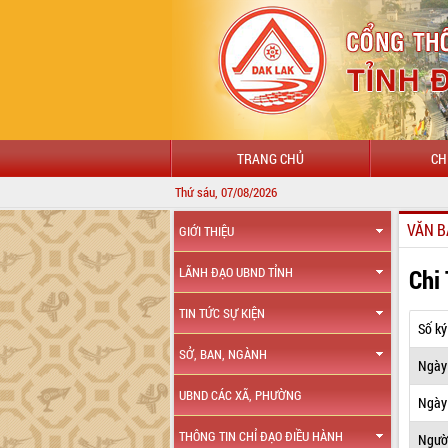
TRANG CHỦ
CH
Thứ sáu, 07/08/2026
VĂN B
GIỚI THIỆU
Chi
LÃNH ĐẠO UBND TỈNH
TIN TỨC SỰ KIỆN
Số ký
SỞ, BAN, NGÀNH
Ngày
UBND CÁC XÃ, PHƯỜNG
Ngày 
THÔNG TIN CHỈ ĐẠO ĐIỀU HÀNH
Ngườ