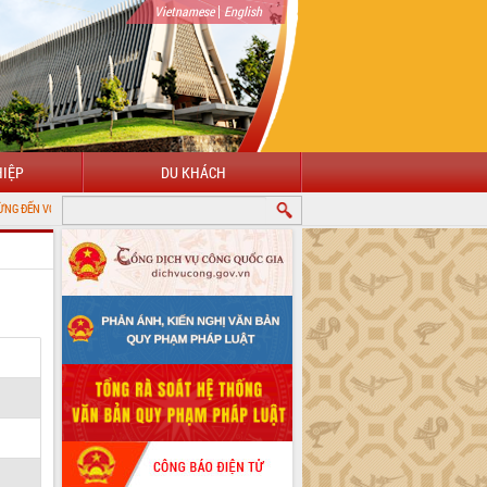
|
Vietnamese
English
IỆP
DU KHÁCH
ỔNG THÔNG TIN ĐIỆN TỬ TỈNH ĐẮK LẮK