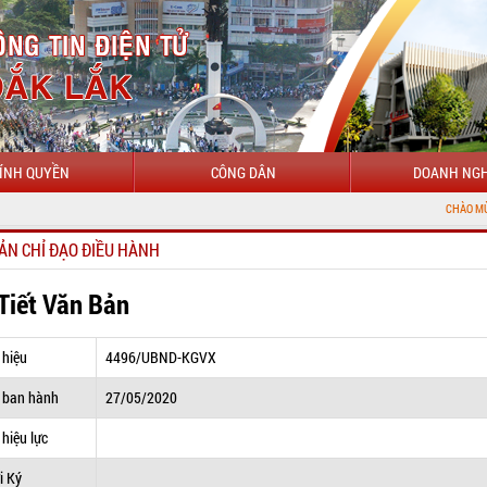
ÍNH QUYỀN
CÔNG DÂN
DOANH NGH
CHÀO MỪNG ĐẾN VỚI C
ẢN CHỈ ĐẠO ĐIỀU HÀNH
 Tiết Văn Bản
 hiệu
4496/UBND-KGVX
 ban hành
27/05/2020
hiệu lực
i Ký