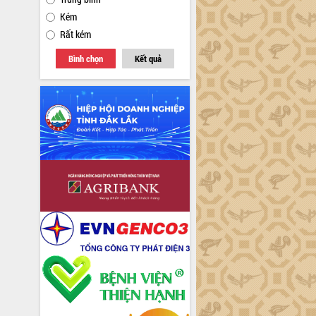
Kém
Rất kém
Bình chọn
Kết quả