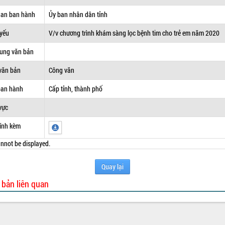
uan ban hành
Ủy ban nhân dân tỉnh
 yếu
V/v chương trình khám sàng lọc bệnh tim cho trẻ em năm 2020
dung văn bản
văn bản
Công văn
ban hành
Cấp tỉnh, thành phố
vực
ính kèm
nnot be displayed.
Quay lại
 bản liên quan