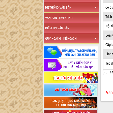
Cơ q
HỆ THỐNG VĂN BẢN
Trích
VĂN BẢN HĐND TỈNH
Nội 
ĐIỂM TIN VĂN BẢN
Loại 
QUY HOẠCH - KẾ HOẠCH
Cấp 
Lĩnh 
Tệp đ
PDF ca
Văn