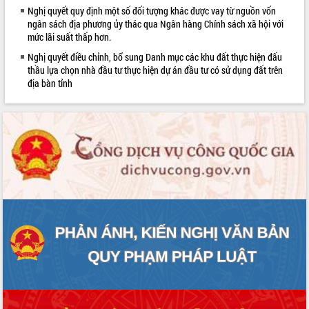
Nghị quyết quy định một số đối tượng khác được vay từ nguồn vốn
phát triển mới
ngân sách địa phương ủy thác qua Ngân hàng Chính sách xã hội với
Thường trực HĐND tỉnh Đắk Lắk gặp
mức lãi suất thấp hơn.
mặt Đoàn chuyên gia y tế TP. Hồ Chí
Nghị quyết điều chỉnh, bổ sung Danh mục các khu đất thực hiện đấu
Minh
thầu lựa chọn nhà đầu tư thực hiện dự án đầu tư có sử dụng đất trên
Lễ truy điệu và an táng hài cốt liệt sĩ
địa bàn tỉnh
tại Nghĩa trang Liệt sĩ xã Sơn Hòa
Bàn giải pháp tháo gỡ khó khăn trong
xuất khẩu sầu riêng và triển khai quy
định EUDR
Thứ trưởng Bộ Nông nghiệp và Môi
trường Nguyễn Hoàng Hiệp khảo sát
vùng trồng và doanh nghiệp đóng gói
sầu riêng tại Đắk Lắk
Trình diễn nghệ thuật chế biến các
món ăn từ sầu riêng
Đắk Lắk công bố Quy hoạch và xúc
tiến đầu tư tỉnh
Ngành cá ngừ Đắk Lắk chủ động thích
ứng để giữ vững thị trường xuất khẩu
Diễn đàn Kinh tế tư nhân Việt Nam đột