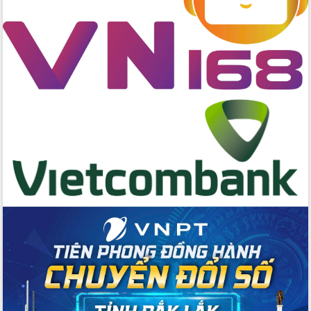
hai con số trong năm 2026
Tổ chức trang trọng Lễ hội Đền thờ
Lương Văn Chánh năm 2026
Phó Bí thư Tỉnh ủy Đắk Lắk Đỗ Hữu
Huy giữ chức Bí thư Đảng ủy Ủy Ban
Nhân dân tỉnh
Bệnh án điện tử thúc đẩy chuyển đổi
số y tế tại Đắk Lắk
Chuyển đổi số thư viện: Mở rộng
không gian tri thức trong thời đại số
Đánh giá, rút kinh nghiệm công tác tổ
chức diễn tập trước ngày bầu cử
Chương trình “Gặp gỡ hữu nghị –
Friendship Meeting New Year 2026”
Bầu cử Quốc hội và HĐND: Cử tri Đắk
Lắk gửi gắm niềm tin, kỳ vọng vào lá
phiếu
Đắk Lắk sẵn sàng các điều kiện cho
Ngày hội bầu cử đại biểu Quốc hội
khóa XVI và HĐND các cấp nhiệm kỳ