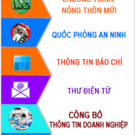
Hội thảo góp ý hồ sơ điều chỉnh quy
hoạch tỉnh Đắk Lắk thời kỳ 2021-2030,
tầm nhìn đến năm 2050
Nâng cao hiệu quả hoạt động của các
doanh nghiệp nhà nước
Hội nghị triển khai kết nối mạng
truyền số liệu chuyên dùng phục vụ cơ
quan Đảng, Nhà nước
Lễ phát động chuỗi hoạt động chung
tay làm sạch môi trường
Xã Ea Kar bước chuyển mình trong
công tác cải cách hành chính mô hình
mới
UBND tỉnh họp báo định kỳ tháng 4
năm 2026
Hội thảo khoa học “Giải pháp thúc đẩy
phát triển nền kinh tế xanh tại tỉnh
Đắk Lắk”
Tăng cường giám sát, đôn đốc thực
hiện nhiệm vụ quản lý tài sản công
hàng tuần