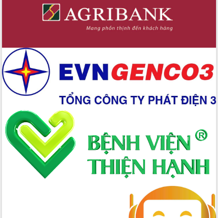
Chuyển đổi số 'mở đường' cho nông
nghiệp Đắk Lắk tăng trưởng bứt phá
Triển khai đồng bộ đo đạc, lập hồ sơ
địa chính, hoàn thiện cơ sở dữ liệu đất
đai
Ứng dụng sinh trắc học - Bước tiến
trong hành trình chuyển đổi số tại Đắk
Lắk
Đắk Lắk nâng cao hiệu quả công tác
Đảng từ Sổ tay đảng viên điện tử
Đắk Lắk đẩy mạnh nuôi biển công
nghệ, hướng tới phát triển thủy sản
bền vững
Tập huấn nâng cao năng lực triển khai
chuyển đổi số cho cán bộ, công chức
cấp xã
Đắk Lắk phát động hưởng ứng Ngày
Quyền của người tiêu dùng Việt Nam
2026
Đẩy mạnh cải cách hành chính, quyết
tâm đạt được mục tiêu tăng trưởng