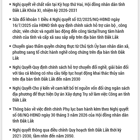
Nghị quyết về chất vấn tại Kỳ họp thứ Hai, Hội đồng nhân dân tỉnh
VIDEO
Đắk Lắk Khóa XI, nhiệm kỳ 2026-2031
Sửa đổi khoản 1 Điều 4 Nghị quyết số 02/2025/NQ-HĐND ngày
Loading the player...
16/7/2025 của HĐND tỉnh quy định chính sách hỗ trợ cán bộ , công
Khám bệnh, cấp phát thuốc miễn phí
chức, viên chức và người lao động đến công táctạiTrung tâm hành
và tặng quà người dân xã Cư Pui
chính của tỉnh và cấp xã sau sắp xếp trên địa bàn tỉnh Đắk Lắk
Hội nghị UBND tỉnh Đắk Lắk thường kỳ
Chuyển giao thẩm quyền chứng thực từ Chủ tịch Ủy ban nhân dân xã,
tháng 7/2026
phường sang tổ chức hành nghề công chứng trên địa bàn tỉnh Đắk
Lắk
Lễ truy tặng danh hiệu “Bà Mẹ Việt
Nam Anh hùng” và trao Huân chương
Nghị Quyết-Quy định chính sách hỗ trợ chuyển đổi nghề, giải bản đối
Lao động
với tàu cá không có nhu cầu tiếp tục hoạt động khai thác thủy sản
ALBUM ẢNH
UBND tỉnh Đắk Lắk triển khai nhiệm
trên địa bàn tỉnh Đắk Lắk đến năm 2030
vụ 6 tháng cuối năm 2026
Nghị Quyết-Cho ý kiến về cam kết bố trí nguồn vốn đối ứng ngân sách
Kỳ họp thứ Hai, Hội đồng nhân dân
địa phương để thực hiện Dự án Xây dựng Trụ sở làm việc Công an tỉnh
tỉnh khóa XI quyết nghị nhiều nội dung
Đắk Lắk
quan trọng
Thông báo về việc đính chính Phụ lục ban hành kèm theo Nghị quyết
Bí thư Tỉnh ủy Lương Nguyễn Minh
số 08/NQ-HĐND ngày 30 tháng 3 năm 2026 của Hội đồng nhân dân
Triết thăm, tặng quà người có công với
tỉnh Đắk Lắk
cách mạng
Nghị quyết thông qua điều chỉnh Quy hoạch tỉnh Đắk Lắk thời kỳ
Rà soát, hoàn thiện hệ thống thiết chế
2021-2030, tầm nhìn đến năm 2050.
văn hóa, thể thao đáp ứng yêu cầu
LIÊN KẾT WEB