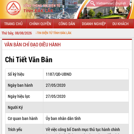
|
Vietnamese
English
TRANG CHỦ
CHÍNH QUYỀN
CÔNG DÂN
DOANH NGHIỆP
DU KHÁCH
Thứ bảy, 08/08/2026
 CỔNG THÔNG TIN ĐIỆN TỬ TỈNH ĐẮK LẮK
VĂN BẢN CHỈ ĐẠO ĐIỀU HÀNH
GIỚI THIỆU
LÃNH ĐẠO UBND TỈNH
Chi Tiết Văn Bản
TIN TỨC SỰ KIỆN
Số ký hiệu
1187/QĐ-UBND
SỞ, BAN, NGÀNH
Ngày ban hành
27/05/2020
UBND CÁC XÃ, PHƯỜNG
Ngày hiệu lực
27/05/2020
THÔNG TIN CHỈ ĐẠO ĐIỀU HÀNH
Người Ký
HỆ THỐNG VĂN BẢN
Cơ quan ban hành
Ủy ban nhân dân tỉnh
Trích yếu
Về việc công bố Danh mục thủ tục hành chính
VĂN BẢN HĐND TỈNH