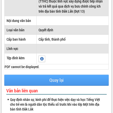
(TTHC) thuộc lĩnh vực xây dựng được tiếp nhận
và trả kết quả qua dịch vụ bưu chính công ích
ĐIỂM TIN VĂN BẢN
trên địa bàn tỉnh Đắk Lắk (Đợt 13)
QUY HOẠCH - KẾ HOẠCH
Nội dung văn bản
Loại văn bản
Quyết định
Cấp ban hành
Cấp tỉnh, thành phố
Lĩnh vực
Tệp đính kèm
PDF cannot be displayed.
Quay lại
Văn bản liên quan
Quy định nhân sự, kinh phí để thực hiện việc dạy và học Tiếng Việt
cho trẻ em là người dân tộc thiểu số trước khi vào lớp Một trên địa
bàn tỉnh Đắk Lắk