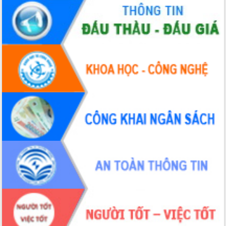
Tháo gỡ những vướng mắc, đẩy mạnh
công tác cải cách thủ tục hành chính
tại Trung tâm Phục vụ hành chính
công tỉnh
Đắk Lắk: Tôn vinh 46 giải pháp tại Hội
thi Sáng tạo Kỹ thuật 2024 - 2025
Đắk Lắk rà soát, điều chỉnh Đề án 190
về phát triển nuôi trồng thủy sản
Phó Chủ tịch UBND tỉnh Đắk Lắk
Trương Công Thái kiểm tra thực địa
Dự án cao tốc Khánh Hòa - Buôn Ma
Thuột
Định vị cà phê Việt Nam như một “di
sản sống” trong dòng chảy toàn cầu
Xây dựng nông thôn mới: Nâng cao đời
sống người dân từ những mô hình thiết
thực
Quyết liệt tháo gỡ vướng mắc, đẩy
nhanh tiến độ các dự án trọng điểm
trong Khu kinh tế Nam Phú Yên