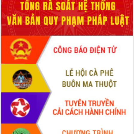
phá cơ chế - Hợp tác công tư
Đề án 06 tạo bước ngoặt đột phá trong
cải cách hành chính tỉnh Đắk Lắk
Kết nối tour, đẩy mạnh chuyển đổi số
để phát triển du lịch Đắk Lắk
Khởi động Dự án Đầu tư xây dựng hạ
tầng kỹ thuật Cụm công nghiệp Tân
Tiến
Gặp mặt các cơ quan báo chí nhân Kỷ
niệm 101 năm Ngày Báo chí Cách
mạng Việt Nam
Đắk Lắk sơ kết 4 năm triển khai thực
hiện Đề án 06 của Chính phủ
Họp báo thông tin về Hội nghị Công bố
Quy hoạch và Xúc tiến đầu tư tỉnh Đắk
Lắk
Khơi thông điểm nghẽn, đẩy nhanh
giải ngân vốn khắc phục thiên tai
HĐND tỉnh thông qua điều chỉnh Quy
hoạch tỉnh thời kỳ 2021-2030