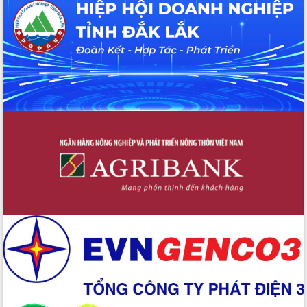
Tháo gỡ những vướng mắc, đẩy mạnh
công tác cải cách thủ tục hành chính
tại Trung tâm Phục vụ hành chính
công tỉnh
Đắk Lắk: Tôn vinh 46 giải pháp tại Hội
thi Sáng tạo Kỹ thuật 2024 - 2025
Đắk Lắk rà soát, điều chỉnh Đề án 190
về phát triển nuôi trồng thủy sản
Phó Chủ tịch UBND tỉnh Đắk Lắk
Trương Công Thái kiểm tra thực địa
Dự án cao tốc Khánh Hòa - Buôn Ma
Thuột
Định vị cà phê Việt Nam như một “di
sản sống” trong dòng chảy toàn cầu
Xây dựng nông thôn mới: Nâng cao đời
sống người dân từ những mô hình thiết
thực
Quyết liệt tháo gỡ vướng mắc, đẩy
nhanh tiến độ các dự án trọng điểm
trong Khu kinh tế Nam Phú Yên