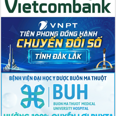
Tập huấn ứng dụng trí tuệ nhân tạo (AI)
trong thương mại điện tử năm 2026
Đoàn đại biểu Quốc hội tỉnh Đắk Lắk
trao đổi thông tin trước Kỳ họp thứ
nhất, Quốc hội khóa XVI
Quyết liệt cải cách hành chính, khơi
thông nguồn lực phát triển
Nâng cao hiệu lực, hiệu quả HĐND
tỉnh thông qua hiện đại hóa hành chính
Xã Ea Phê gắn cải cách hành chính với
chuyển đổi số
Phó Chủ tịch Thường trực UBND tỉnh
Hồ Thị Nguyên Thảo làm việc tại Trung
tâm Phục vụ hành chính công xã Ea
Phê
Xây dựng nền hành chính số đồng
hành cùng nông dân dân, doanh nghiệp
Giai đoạn 2026-2030, Đắk Lắk phấn
đấu có 77% xã đạt chuẩn nông thôn
mới