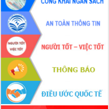
phá cơ chế - Hợp tác công tư
Đề án 06 tạo bước ngoặt đột phá trong
cải cách hành chính tỉnh Đắk Lắk
Kết nối tour, đẩy mạnh chuyển đổi số
để phát triển du lịch Đắk Lắk
Khởi động Dự án Đầu tư xây dựng hạ
tầng kỹ thuật Cụm công nghiệp Tân
Tiến
Gặp mặt các cơ quan báo chí nhân Kỷ
niệm 101 năm Ngày Báo chí Cách
mạng Việt Nam
Đắk Lắk sơ kết 4 năm triển khai thực
hiện Đề án 06 của Chính phủ
Họp báo thông tin về Hội nghị Công bố
Quy hoạch và Xúc tiến đầu tư tỉnh Đắk
Lắk
Khơi thông điểm nghẽn, đẩy nhanh
giải ngân vốn khắc phục thiên tai
HĐND tỉnh thông qua điều chỉnh Quy
hoạch tỉnh thời kỳ 2021-2030