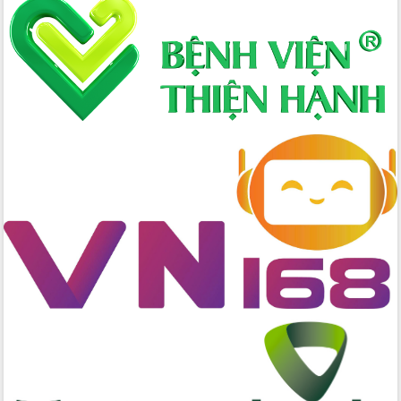
Hòn Yến phát triển du lịch gắn với bảo
tồn biển
Lấy ý kiến điều chỉnh Quy hoạch tỉnh
Đắk Lắk thời kỳ 2021-2030, tầm nhìn
đến năm 2050
Phát động chiến dịch 30 ngày đêm
giải phóng mặt bằng Tuyến đường bộ
ven biển
Đắk Lắk nỗ lực thúc đẩy tăng trưởng
kinh tế từ 10% trở lên trong Quý
II/2026
Đắk Lắk ký kết thỏa thuận hợp tác về
chuyển đổi số giai đoạn 2026 – 2030
với Tập đoàn Bưu chính Viễn thông
Việt Nam
Thứ trưởng Bộ Y tế làm việc với tỉnh
Đắk Lắk về phát triển nhân lực y tế
cho trạm y tế cấp xã
Du lịch Đắk Lắk nâng tầm trải nghiệm
du khách thông qua Hệ thống cơ sở dữ
liệu và Bản đồ số