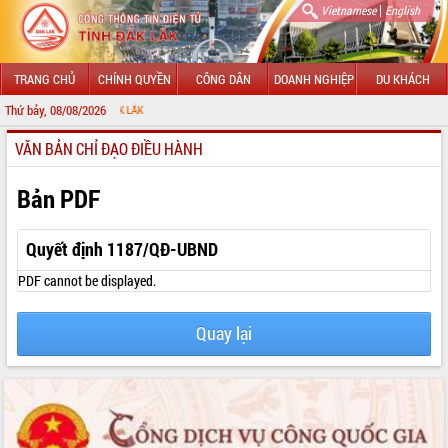
|
Vietnamese
English
TRANG CHỦ
CHÍNH QUYỀN
CÔNG DÂN
DOANH NGHIỆP
DU KHÁCH
Thứ bảy, 08/08/2026
CHÀO MỪ
VĂN BẢN CHỈ ĐẠO ĐIỀU HÀNH
GIỚI THIỆU
LÃNH ĐẠO UBND TỈNH
Bản PDF
TIN TỨC SỰ KIỆN
Quyết định 1187/QĐ-UBND
SỞ, BAN, NGÀNH
PDF cannot be displayed.
UBND CÁC XÃ, PHƯỜNG
Quay lại
THÔNG TIN CHỈ ĐẠO ĐIỀU HÀNH
HỆ THỐNG VĂN BẢN
VĂN BẢN HĐND TỈNH