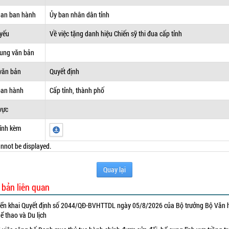
uan ban hành
Ủy ban nhân dân tỉnh
 yếu
Về việc tặng danh hiệu Chiến sỹ thi đua cấp tỉnh
dung văn bản
văn bản
Quyết định
ban hành
Cấp tỉnh, thành phố
vực
ính kèm
nnot be displayed.
Quay lại
 bản liên quan
iển khai Quyết định số 2044/QĐ-BVHTTDL ngày 05/8/2026 của Bộ trưởng Bộ Văn 
ể thao và Du lịch