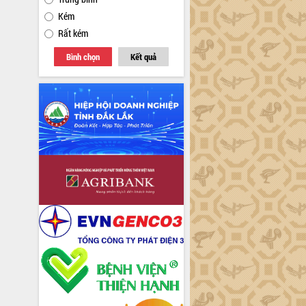
Kém
Rất kém
Bình chọn
Kết quả