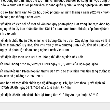
 việc công bố Danh mục thủ tục hành chính được sửa đổi, bổ sung lĩnh vực trồng tr
 bảo vệ thực vật thuộc phạm vi chức năng quản lý của Sở Nông nghiệp và Môi trư
o cáo Tình hình kinh tế - xã hội, quốc phòng - an ninh tháng 7 năm 2026 và chươn
ình công tác tháng 8 năm 2026
yết định Về việc bãi bỏ một số văn bản quy phạm pháp luật trong lĩnh vực khoa họ
ng nghệ do Ủy ban nhân dân tỉnh Đắk Lắk ban hành trước khi sắp xếp đơn vị hành
ính cấp tỉnh
yết định chấp thuận điều chỉnh chủ trương đầu tư dự án Xây dựng nhà máy xử lý r
ải tại thành phố Tuy Hòa, tỉnh Phú Yên (nay là phường Bình Kiến, tỉnh Đắk Lắk) củ
ng ty Cổ phần Tập đoàn công nghệ T-Tech Việt Nam
yết định kiện toàn Ban Chỉ huy Phòng thủ dân sự tỉnh Đắk Lắk
iển khai Thông tư số 07/2026/TT-BNG ngày 30/6/2026 của Bộ Ngoại giao
iển khai Kết luận Phiên họp lần thứ tư Ban Chỉ đạo thực hiện mục tiêu tăng trưởng k
 02 con số giai đoạn 2026 - 2030
ông báo Về việc đính chính tọa độ điểm góc tại Phụ lục kèm theo Quyết định số
17/QĐ-UBND ngày 21/7/2026 của Chủ tịch UBND tỉnh
yết định UBND tỉnh về tổ chức lại Trung tâm Y tế Tuy An trực thuộc Sở Y tế