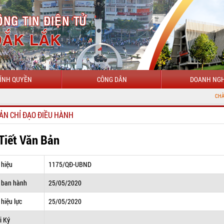
ÍNH QUYỀN
CÔNG DÂN
DOANH NGH
CHÀO MỪNG ĐẾN VỚ
ẢN CHỈ ĐẠO ĐIỀU HÀNH
 Tiết Văn Bản
 hiệu
1175/QĐ-UBND
 ban hành
25/05/2020
hiệu lực
25/05/2020
i Ký