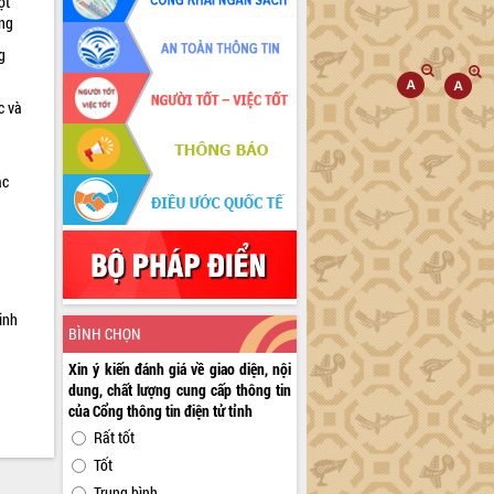
ọt
ờng
g
c và
ác
a
inh
BÌNH CHỌN
Xin ý kiến đánh giá về giao diện, nội
dung, chất lượng cung cấp thông tin
của Cổng thông tin điện tử tỉnh
Rất tốt
Tốt
Trung bình