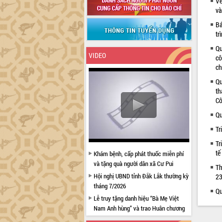
Về
và
Bá
tr
Qu
VIDEO
cô
ch
Qu
th
Cô
Qu
Tr
Tr
tế
Khám bệnh, cấp phát thuốc miễn phí
và tặng quà người dân xã Cư Pui
Th
Hội nghị UBND tỉnh Đắk Lắk thường kỳ
23
tháng 7/2026
Qu
Lễ truy tặng danh hiệu “Bà Mẹ Việt
Nam Anh hùng” và trao Huân chương
Lao động