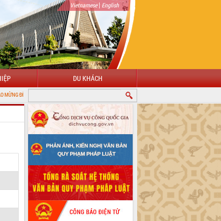
|
Vietnamese
English
IỆP
DU KHÁCH
I CỔNG THÔNG TIN ĐIỆN TỬ TỈNH ĐẮK LẮK