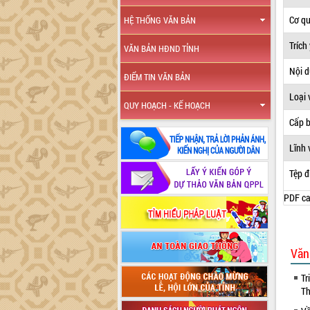
Cơ q
HỆ THỐNG VĂN BẢN
Trích
VĂN BẢN HĐND TỈNH
Nội 
ĐIỂM TIN VĂN BẢN
Loại 
QUY HOẠCH - KẾ HOẠCH
Cấp 
Lĩnh 
Tệp đ
PDF ca
Văn
Tr
Th