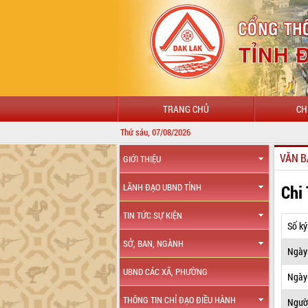
TRANG CHỦ
CH
Thứ sáu, 07/08/2026
VĂN B
GIỚI THIỆU
Chi
LÃNH ĐẠO UBND TỈNH
TIN TỨC SỰ KIỆN
Số ký
SỞ, BAN, NGÀNH
Ngày
UBND CÁC XÃ, PHƯỜNG
Ngày 
THÔNG TIN CHỈ ĐẠO ĐIỀU HÀNH
Ngườ