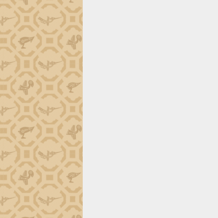
trường Nguyễn Hoàng Hiệp khảo sát
vùng trồng và doanh nghiệp đóng gói
sầu riêng tại Đắk Lắk
Trình diễn nghệ thuật chế biến các
món ăn từ sầu riêng
Đắk Lắk công bố Quy hoạch và xúc
tiến đầu tư tỉnh
Ngành cá ngừ Đắk Lắk chủ động thích
ứng để giữ vững thị trường xuất khẩu
Diễn đàn Kinh tế tư nhân Việt Nam đột
phá cơ chế - Hợp tác công tư
Đề án 06 tạo bước ngoặt đột phá trong
cải cách hành chính tỉnh Đắk Lắk
Kết nối tour, đẩy mạnh chuyển đổi số
để phát triển du lịch Đắk Lắk
Khởi động Dự án Đầu tư xây dựng hạ
tầng kỹ thuật Cụm công nghiệp Tân
Tiến
Gặp mặt các cơ quan báo chí nhân Kỷ
niệm 101 năm Ngày Báo chí Cách
mạng Việt Nam