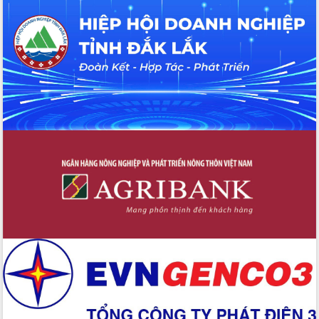
hiện nhiệm vụ quản lý tài sản công
hàng tuần
Tháo gỡ những vướng mắc, đẩy mạnh
công tác cải cách thủ tục hành chính
tại Trung tâm Phục vụ hành chính
công tỉnh
Đắk Lắk: Tôn vinh 46 giải pháp tại Hội
thi Sáng tạo Kỹ thuật 2024 - 2025
Đắk Lắk rà soát, điều chỉnh Đề án 190
về phát triển nuôi trồng thủy sản
Phó Chủ tịch UBND tỉnh Đắk Lắk
Trương Công Thái kiểm tra thực địa
Dự án cao tốc Khánh Hòa - Buôn Ma
Thuột
Định vị cà phê Việt Nam như một “di
sản sống” trong dòng chảy toàn cầu
Xây dựng nông thôn mới: Nâng cao đời
sống người dân từ những mô hình thiết
thực
Quyết liệt tháo gỡ vướng mắc, đẩy