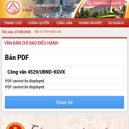
|
Vietnamese
English
TRANG CHỦ
CHÍNH QUYỀN
CÔNG DÂN
DOANH NGHIỆP
DU KHÁCH
Thứ sáu, 07/08/2026
 THÔNG TIN ĐIỆN TỬ TỈNH ĐẮK LẮK
VĂN BẢN CHỈ ĐẠO ĐIỀU HÀNH
GIỚI THIỆU
LÃNH ĐẠO UBND TỈNH
Bản PDF
TIN TỨC SỰ KIỆN
Công văn 4529/UBND-KGVX
SỞ, BAN, NGÀNH
PDF cannot be displayed.
PDF cannot be displayed.
UBND CÁC XÃ, PHƯỜNG
Quay lại
THÔNG TIN CHỈ ĐẠO ĐIỀU HÀNH
HỆ THỐNG VĂN BẢN
VĂN BẢN HĐND TỈNH