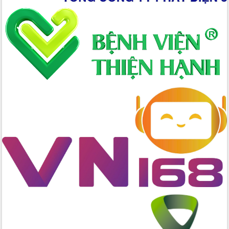
nhanh tiến độ các dự án trọng điểm
trong Khu kinh tế Nam Phú Yên
Hòn Yến phát triển du lịch gắn với bảo
tồn biển
Lấy ý kiến điều chỉnh Quy hoạch tỉnh
Đắk Lắk thời kỳ 2021-2030, tầm nhìn
đến năm 2050
Phát động chiến dịch 30 ngày đêm
giải phóng mặt bằng Tuyến đường bộ
ven biển
Đắk Lắk nỗ lực thúc đẩy tăng trưởng
kinh tế từ 10% trở lên trong Quý
II/2026
Đắk Lắk ký kết thỏa thuận hợp tác về
chuyển đổi số giai đoạn 2026 – 2030
với Tập đoàn Bưu chính Viễn thông
Việt Nam
Thứ trưởng Bộ Y tế làm việc với tỉnh
Đắk Lắk về phát triển nhân lực y tế
cho trạm y tế cấp xã
Du lịch Đắk Lắk nâng tầm trải nghiệm