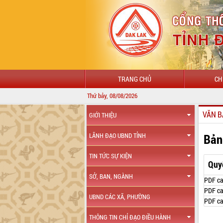
TRANG CHỦ
CH
Thứ bảy, 08/08/2026
CHÀO
VĂN B
GIỚI THIỆU
Bản
LÃNH ĐẠO UBND TỈNH
TIN TỨC SỰ KIỆN
Quy
SỞ, BAN, NGÀNH
PDF ca
PDF ca
UBND CÁC XÃ, PHƯỜNG
PDF ca
THÔNG TIN CHỈ ĐẠO ĐIỀU HÀNH