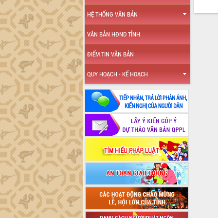
HỆ THỐNG VĂN BẢN
VĂN BẢN HĐND TỈNH
ĐIỂM TIN VĂN BẢN
QUY HOẠCH - KẾ HOẠCH