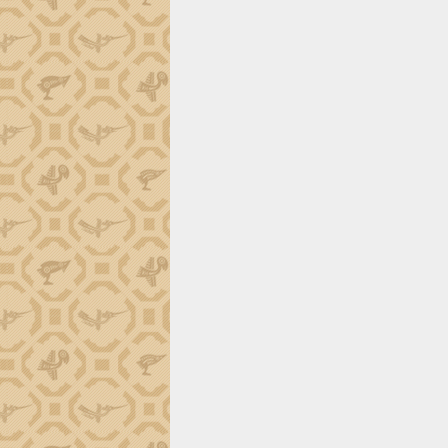
tiến đầu tư tỉnh
Ngành cá ngừ Đắk Lắk chủ động thích
ứng để giữ vững thị trường xuất khẩu
Diễn đàn Kinh tế tư nhân Việt Nam đột
phá cơ chế - Hợp tác công tư
Đề án 06 tạo bước ngoặt đột phá trong
cải cách hành chính tỉnh Đắk Lắk
Kết nối tour, đẩy mạnh chuyển đổi số
để phát triển du lịch Đắk Lắk
Khởi động Dự án Đầu tư xây dựng hạ
tầng kỹ thuật Cụm công nghiệp Tân
Tiến
Gặp mặt các cơ quan báo chí nhân Kỷ
niệm 101 năm Ngày Báo chí Cách
mạng Việt Nam
Đắk Lắk sơ kết 4 năm triển khai thực
hiện Đề án 06 của Chính phủ
Họp báo thông tin về Hội nghị Công bố
Quy hoạch và Xúc tiến đầu tư tỉnh Đắk
Lắk