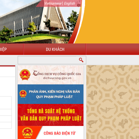
|
Vietnamese
English
IỆP
DU KHÁCH