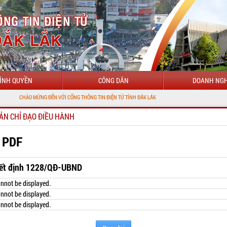
ÍNH QUYỀN
CÔNG DÂN
DOANH NGH
 MỪNG ĐẾN VỚI CỔNG THÔNG TIN ĐIỆN TỬ TỈNH ĐẮK LẮK
ẢN CHỈ ĐẠO ĐIỀU HÀNH
 PDF
ết định 1228/QĐ-UBND
nnot be displayed.
nnot be displayed.
nnot be displayed.