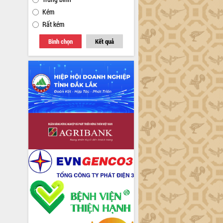
Kém
Rất kém
Bình chọn
Kết quả