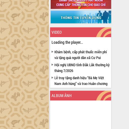
VIDEO
Loading the player...
Khám bệnh, cấp phát thuốc miễn phí
và tặng quà người dân xã Cư Pui
Hội nghị UBND tỉnh Đắk Lắk thường kỳ
tháng 7/2026
Lễ truy tặng danh hiệu “Bà Mẹ Việt
Nam Anh hùng” và trao Huân chương
Lao động
ALBUM ẢNH
UBND tỉnh Đắk Lắk triển khai nhiệm
vụ 6 tháng cuối năm 2026
Kỳ họp thứ Hai, Hội đồng nhân dân
tỉnh khóa XI quyết nghị nhiều nội dung
quan trọng
Bí thư Tỉnh ủy Lương Nguyễn Minh