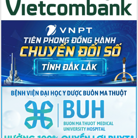
Tập huấn ứng dụng trí tuệ nhân tạo (AI)
trong thương mại điện tử năm 2026
Đoàn đại biểu Quốc hội tỉnh Đắk Lắk
trao đổi thông tin trước Kỳ họp thứ
nhất, Quốc hội khóa XVI
Quyết liệt cải cách hành chính, khơi
thông nguồn lực phát triển
Nâng cao hiệu lực, hiệu quả HĐND
tỉnh thông qua hiện đại hóa hành chính
Xã Ea Phê gắn cải cách hành chính với
chuyển đổi số
Phó Chủ tịch Thường trực UBND tỉnh
Hồ Thị Nguyên Thảo làm việc tại Trung
tâm Phục vụ hành chính công xã Ea
Phê
Xây dựng nền hành chính số đồng
hành cùng nông dân dân, doanh nghiệp
Giai đoạn 2026-2030, Đắk Lắk phấn
đấu có 77% xã đạt chuẩn nông thôn
mới