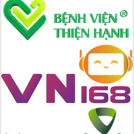
Hòn Yến phát triển du lịch gắn với bảo
tồn biển
Lấy ý kiến điều chỉnh Quy hoạch tỉnh
Đắk Lắk thời kỳ 2021-2030, tầm nhìn
đến năm 2050
Phát động chiến dịch 30 ngày đêm
giải phóng mặt bằng Tuyến đường bộ
ven biển
Đắk Lắk nỗ lực thúc đẩy tăng trưởng
kinh tế từ 10% trở lên trong Quý
II/2026
Đắk Lắk ký kết thỏa thuận hợp tác về
chuyển đổi số giai đoạn 2026 – 2030
với Tập đoàn Bưu chính Viễn thông
Việt Nam
Thứ trưởng Bộ Y tế làm việc với tỉnh
Đắk Lắk về phát triển nhân lực y tế
cho trạm y tế cấp xã
Du lịch Đắk Lắk nâng tầm trải nghiệm
du khách thông qua Hệ thống cơ sở dữ
liệu và Bản đồ số