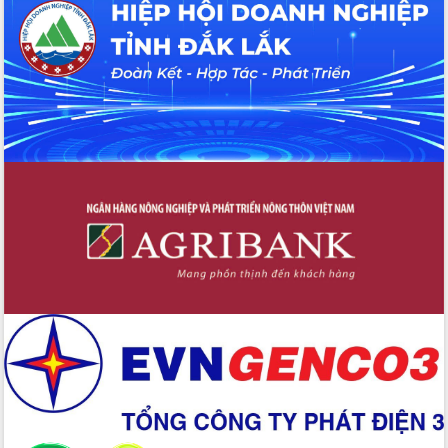
Tháo gỡ những vướng mắc, đẩy mạnh
công tác cải cách thủ tục hành chính
tại Trung tâm Phục vụ hành chính
công tỉnh
Đắk Lắk: Tôn vinh 46 giải pháp tại Hội
thi Sáng tạo Kỹ thuật 2024 - 2025
Đắk Lắk rà soát, điều chỉnh Đề án 190
về phát triển nuôi trồng thủy sản
Phó Chủ tịch UBND tỉnh Đắk Lắk
Trương Công Thái kiểm tra thực địa
Dự án cao tốc Khánh Hòa - Buôn Ma
Thuột
Định vị cà phê Việt Nam như một “di
sản sống” trong dòng chảy toàn cầu
Xây dựng nông thôn mới: Nâng cao đời
sống người dân từ những mô hình thiết
thực
Quyết liệt tháo gỡ vướng mắc, đẩy
nhanh tiến độ các dự án trọng điểm
trong Khu kinh tế Nam Phú Yên