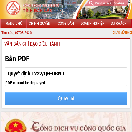
|
Vietnamese
English
TRANG CHỦ
CHÍNH QUYỀN
CÔNG DÂN
DOANH NGHIỆP
DU KHÁCH
Thứ sáu, 07/08/2026
CHÀO MỪNG ĐẾN VỚI CỔNG 
VĂN BẢN CHỈ ĐẠO ĐIỀU HÀNH
GIỚI THIỆU
LÃNH ĐẠO UBND TỈNH
Bản PDF
TIN TỨC SỰ KIỆN
Quyết định 1222/QĐ-UBND
SỞ, BAN, NGÀNH
PDF cannot be displayed.
UBND CÁC XÃ, PHƯỜNG
Quay lại
THÔNG TIN CHỈ ĐẠO ĐIỀU HÀNH
HỆ THỐNG VĂN BẢN
VĂN BẢN HĐND TỈNH