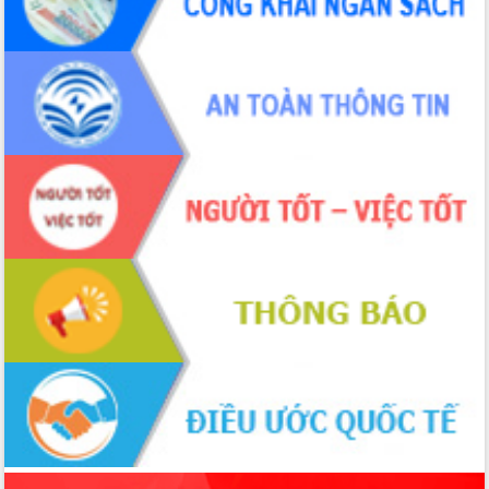
phá cơ chế - Hợp tác công tư
Đề án 06 tạo bước ngoặt đột phá trong
cải cách hành chính tỉnh Đắk Lắk
Kết nối tour, đẩy mạnh chuyển đổi số
để phát triển du lịch Đắk Lắk
Khởi động Dự án Đầu tư xây dựng hạ
tầng kỹ thuật Cụm công nghiệp Tân
Tiến
Gặp mặt các cơ quan báo chí nhân Kỷ
niệm 101 năm Ngày Báo chí Cách
mạng Việt Nam
Đắk Lắk sơ kết 4 năm triển khai thực
hiện Đề án 06 của Chính phủ
Họp báo thông tin về Hội nghị Công bố
Quy hoạch và Xúc tiến đầu tư tỉnh Đắk
Lắk
Khơi thông điểm nghẽn, đẩy nhanh
giải ngân vốn khắc phục thiên tai
HĐND tỉnh thông qua điều chỉnh Quy
hoạch tỉnh thời kỳ 2021-2030