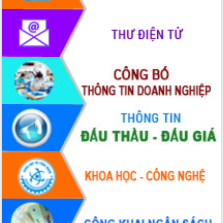
phát triển mới
Thường trực HĐND tỉnh Đắk Lắk gặp
mặt Đoàn chuyên gia y tế TP. Hồ Chí
Minh
Lễ truy điệu và an táng hài cốt liệt sĩ
tại Nghĩa trang Liệt sĩ xã Sơn Hòa
Bàn giải pháp tháo gỡ khó khăn trong
xuất khẩu sầu riêng và triển khai quy
định EUDR
Thứ trưởng Bộ Nông nghiệp và Môi
trường Nguyễn Hoàng Hiệp khảo sát
vùng trồng và doanh nghiệp đóng gói
sầu riêng tại Đắk Lắk
Trình diễn nghệ thuật chế biến các
món ăn từ sầu riêng
Đắk Lắk công bố Quy hoạch và xúc
tiến đầu tư tỉnh
Ngành cá ngừ Đắk Lắk chủ động thích
ứng để giữ vững thị trường xuất khẩu
Diễn đàn Kinh tế tư nhân Việt Nam đột