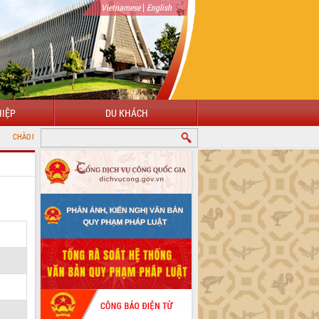
|
Vietnamese
English
IỆP
DU KHÁCH
G ĐẾN VỚI CỔNG THÔNG TIN ĐIỆN TỬ TỈNH ĐẮK LẮK