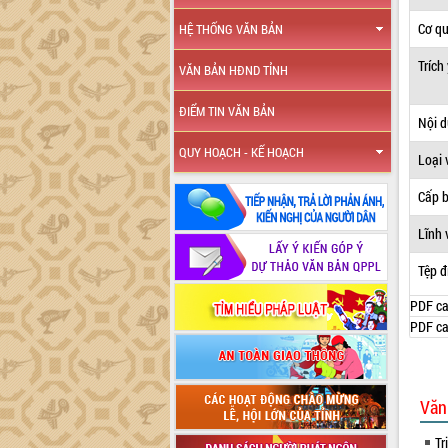
Cơ q
HỆ THỐNG VĂN BẢN
Trích
VĂN BẢN HĐND TỈNH
ĐIỂM TIN VĂN BẢN
Nội 
QUY HOẠCH - KẾ HOẠCH
Loại 
Cấp 
Lĩnh 
Tệp đ
PDF ca
PDF ca
Văn
Tr