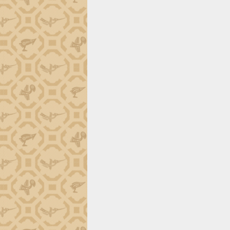
tiến đầu tư tỉnh
Ngành cá ngừ Đắk Lắk chủ động thích
ứng để giữ vững thị trường xuất khẩu
Diễn đàn Kinh tế tư nhân Việt Nam đột
phá cơ chế - Hợp tác công tư
Đề án 06 tạo bước ngoặt đột phá trong
cải cách hành chính tỉnh Đắk Lắk
Kết nối tour, đẩy mạnh chuyển đổi số
để phát triển du lịch Đắk Lắk
Khởi động Dự án Đầu tư xây dựng hạ
tầng kỹ thuật Cụm công nghiệp Tân
Tiến
Gặp mặt các cơ quan báo chí nhân Kỷ
niệm 101 năm Ngày Báo chí Cách
mạng Việt Nam
Đắk Lắk sơ kết 4 năm triển khai thực
hiện Đề án 06 của Chính phủ
Họp báo thông tin về Hội nghị Công bố
Quy hoạch và Xúc tiến đầu tư tỉnh Đắk
Lắk