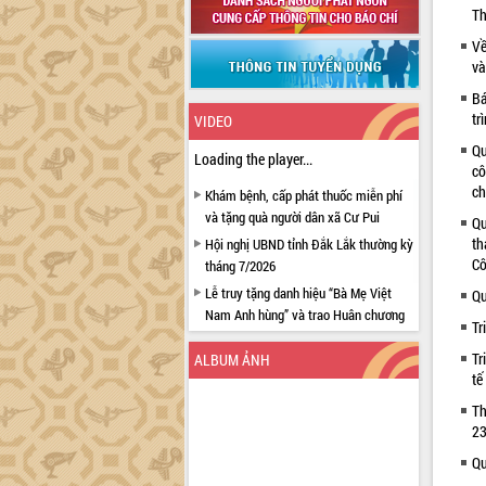
Th
Về
và
Bá
tr
VIDEO
Qu
Loading the player...
cô
ch
Khám bệnh, cấp phát thuốc miễn phí
và tặng quà người dân xã Cư Pui
Qu
th
Hội nghị UBND tỉnh Đắk Lắk thường kỳ
Cô
tháng 7/2026
Lễ truy tặng danh hiệu “Bà Mẹ Việt
Qu
Nam Anh hùng” và trao Huân chương
Tr
Lao động
Tr
ALBUM ẢNH
UBND tỉnh Đắk Lắk triển khai nhiệm
tế
vụ 6 tháng cuối năm 2026
Th
Kỳ họp thứ Hai, Hội đồng nhân dân
23
tỉnh khóa XI quyết nghị nhiều nội dung
quan trọng
Qu
Bí thư Tỉnh ủy Lương Nguyễn Minh