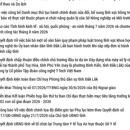
ể thao và Du lịch
 việc công bố Danh mục thủ tục hành chính được sửa đổi, bổ sung lĩnh vực trồng tr
 bảo vệ thực vật thuộc phạm vi chức năng quản lý của Sở Nông nghiệp và Môi trư
o cáo Tình hình kinh tế - xã hội, quốc phòng - an ninh tháng 7 năm 2026 và chươn
ình công tác tháng 8 năm 2026
yết định Về việc bãi bỏ một số văn bản quy phạm pháp luật trong lĩnh vực khoa họ
ng nghệ do Ủy ban nhân dân tỉnh Đắk Lắk ban hành trước khi sắp xếp đơn vị hành
ính cấp tỉnh
yết định chấp thuận điều chỉnh chủ trương đầu tư dự án Xây dựng nhà máy xử lý r
ải tại thành phố Tuy Hòa, tỉnh Phú Yên (nay là phường Bình Kiến, tỉnh Đắk Lắk) củ
ng ty Cổ phần Tập đoàn công nghệ T-Tech Việt Nam
yết định kiện toàn Ban Chỉ huy Phòng thủ dân sự tỉnh Đắk Lắk
iển khai Thông tư số 07/2026/TT-BNG ngày 30/6/2026 của Bộ Ngoại giao
iển khai Kết luận Phiên họp lần thứ tư Ban Chỉ đạo thực hiện mục tiêu tăng trưởng k
 02 con số giai đoạn 2026 - 2030
ông báo Về việc đính chính tọa độ điểm góc tại Phụ lục kèm theo Quyết định số
17/QĐ-UBND ngày 21/7/2026 của Chủ tịch UBND tỉnh
yết định UBND tỉnh về tổ chức lại Trung tâm Y tế Tuy An trực thuộc Sở Y tế