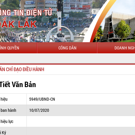
ÍNH QUYỀN
CÔNG DÂN
DOANH NGH
CHÀO MỪN
ẢN CHỈ ĐẠO ĐIỀU HÀNH
 Tiết Văn Bản
 hiệu
5949/UBND-CN
 ban hành
10/07/2020
hiệu lực
i Ký