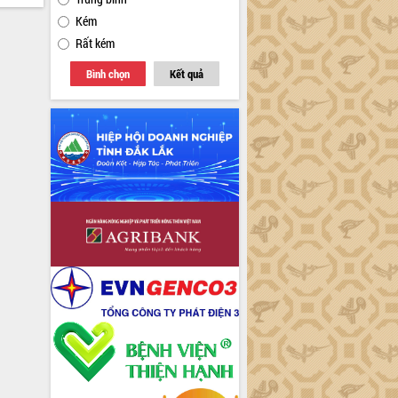
Kém
Rất kém
Bình chọn
Kết quả