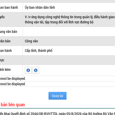
uan ban hành
Ủy ban nhân dân tỉnh
 yếu
V /v ứng dụng công nghệ thông tin trong quản lý, điều hành giao
thông vận tải, tập trung đối với lĩnh vực đường bộ
dung văn bản
văn bản
Công văn
ban hành
Cấp tỉnh, thành phố
vực
ính kèm
nnot be displayed.
nnot be displayed.
Quay lại
 bản liên quan
iển khai Quyết định số 2044/QĐ-BVHTTDL ngày 05/8/2026 của Bộ trưởng Bộ Văn 