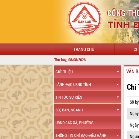
TRANG CHỦ
CH
Thứ bảy, 08/08/2026
VĂN B
GIỚI THIỆU
Chi
LÃNH ĐẠO UBND TỈNH
TIN TỨC SỰ KIỆN
Số ký
SỞ, BAN, NGÀNH
Ngày
UBND CÁC XÃ, PHƯỜNG
Ngày 
THÔNG TIN CHỈ ĐẠO ĐIỀU HÀNH
Ngườ