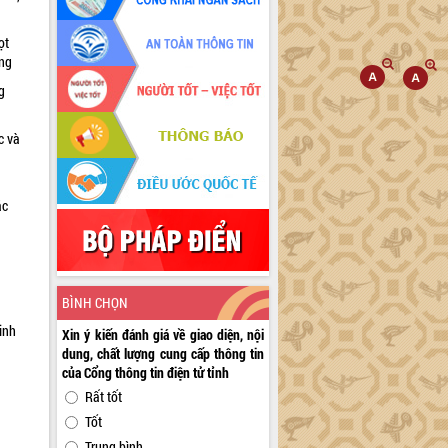
ọt
ờng
g
c và
ác
a
BÌNH CHỌN
inh
Xin ý kiến đánh giá về giao diện, nội
dung, chất lượng cung cấp thông tin
của Cổng thông tin điện tử tỉnh
Rất tốt
Tốt
Trung bình