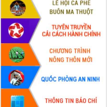
VIDEO
Không có file video nào để phát.
ALBUM ẢNH
LIÊN KẾT WEB