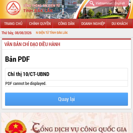
|
Vietnamese
English
TRANG CHỦ
CHÍNH QUYỀN
CÔNG DÂN
DOANH NGHIỆP
DU KHÁCH
Thứ bảy, 08/08/2026
CỔNG THÔNG TIN ĐIỆN TỬ TỈNH ĐẮK LẮK
VĂN BẢN CHỈ ĐẠO ĐIỀU HÀNH
GIỚI THIỆU
LÃNH ĐẠO UBND TỈNH
Bản PDF
TIN TỨC SỰ KIỆN
Chỉ thị 10/CT-UBND
SỞ, BAN, NGÀNH
PDF cannot be displayed.
UBND CÁC XÃ, PHƯỜNG
Quay lại
THÔNG TIN CHỈ ĐẠO ĐIỀU HÀNH
HỆ THỐNG VĂN BẢN
VĂN BẢN HĐND TỈNH