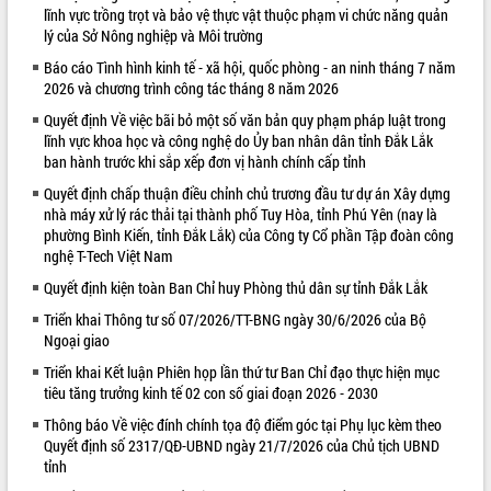
lĩnh vực trồng trọt và bảo vệ thực vật thuộc phạm vi chức năng quản
VIDEO
lý của Sở Nông nghiệp và Môi trường
Báo cáo Tình hình kinh tế - xã hội, quốc phòng - an ninh tháng 7 năm
2026 và chương trình công tác tháng 8 năm 2026
Quyết định Về việc bãi bỏ một số văn bản quy phạm pháp luật trong
lĩnh vực khoa học và công nghệ do Ủy ban nhân dân tỉnh Đắk Lắk
ban hành trước khi sắp xếp đơn vị hành chính cấp tỉnh
Quyết định chấp thuận điều chỉnh chủ trương đầu tư dự án Xây dựng
nhà máy xử lý rác thải tại thành phố Tuy Hòa, tỉnh Phú Yên (nay là
phường Bình Kiến, tỉnh Đắk Lắk) của Công ty Cổ phần Tập đoàn công
Khám bệnh, cấp phát thuốc miễn phí
nghệ T-Tech Việt Nam
và tặng quà người dân xã Cư Pui
Quyết định kiện toàn Ban Chỉ huy Phòng thủ dân sự tỉnh Đắk Lắk
Hội nghị UBND tỉnh Đắk Lắk thường kỳ
tháng 7/2026
Triển khai Thông tư số 07/2026/TT-BNG ngày 30/6/2026 của Bộ
Ngoại giao
Lễ truy tặng danh hiệu “Bà Mẹ Việt
Nam Anh hùng” và trao Huân chương
Triển khai Kết luận Phiên họp lần thứ tư Ban Chỉ đạo thực hiện mục
Lao động
tiêu tăng trưởng kinh tế 02 con số giai đoạn 2026 - 2030
ALBUM ẢNH
UBND tỉnh Đắk Lắk triển khai nhiệm
Thông báo Về việc đính chính tọa độ điểm góc tại Phụ lục kèm theo
vụ 6 tháng cuối năm 2026
Quyết định số 2317/QĐ-UBND ngày 21/7/2026 của Chủ tịch UBND
tỉnh
Kỳ họp thứ Hai, Hội đồng nhân dân
tỉnh khóa XI quyết nghị nhiều nội dung