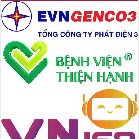
Xây dựng nền hành chính số đồng
hành cùng nông dân dân, doanh nghiệp
Giai đoạn 2026-2030, Đắk Lắk phấn
đấu có 77% xã đạt chuẩn nông thôn
mới
Chuyển đổi số 'mở đường' cho nông
nghiệp Đắk Lắk tăng trưởng bứt phá
Triển khai đồng bộ đo đạc, lập hồ sơ
địa chính, hoàn thiện cơ sở dữ liệu đất
đai
Ứng dụng sinh trắc học - Bước tiến
trong hành trình chuyển đổi số tại Đắk
Lắk
Đắk Lắk nâng cao hiệu quả công tác
Đảng từ Sổ tay đảng viên điện tử
Đắk Lắk đẩy mạnh nuôi biển công
nghệ, hướng tới phát triển thủy sản
bền vững
Tập huấn nâng cao năng lực triển khai
chuyển đổi số cho cán bộ, công chức