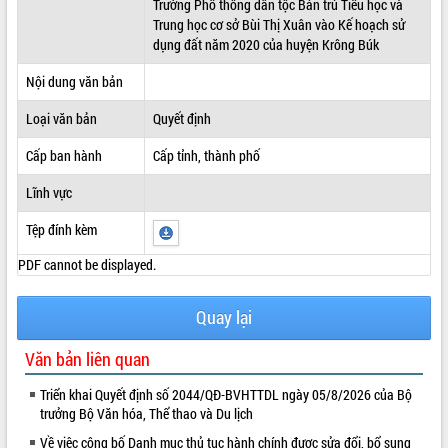
Trường Phổ thông dân tộc Bán trú Tiểu học và
Trung học cơ sở Bùi Thị Xuân vào Kế hoạch sử
ĐIỂM TIN VĂN BẢN
dụng đất năm 2020 của huyện Krông Búk
QUY HOẠCH - KẾ HOẠCH
Nội dung văn bản
Loại văn bản
Quyết định
Cấp ban hành
Cấp tỉnh, thành phố
Lĩnh vực
Tệp đính kèm
PDF cannot be displayed.
Quay lại
Văn bản liên quan
Triển khai Quyết định số 2044/QĐ-BVHTTDL ngày 05/8/2026 của Bộ
trưởng Bộ Văn hóa, Thể thao và Du lịch
Về việc công bố Danh mục thủ tục hành chính được sửa đổi, bổ sung