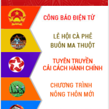
món ăn từ sầu riêng
Đắk Lắk công bố Quy hoạch và xúc
tiến đầu tư tỉnh
Ngành cá ngừ Đắk Lắk chủ động thích
ứng để giữ vững thị trường xuất khẩu
Diễn đàn Kinh tế tư nhân Việt Nam đột
phá cơ chế - Hợp tác công tư
Đề án 06 tạo bước ngoặt đột phá trong
cải cách hành chính tỉnh Đắk Lắk
Kết nối tour, đẩy mạnh chuyển đổi số
để phát triển du lịch Đắk Lắk
Khởi động Dự án Đầu tư xây dựng hạ
tầng kỹ thuật Cụm công nghiệp Tân
Tiến
Gặp mặt các cơ quan báo chí nhân Kỷ
niệm 101 năm Ngày Báo chí Cách
mạng Việt Nam
Đắk Lắk sơ kết 4 năm triển khai thực
hiện Đề án 06 của Chính phủ
Họp báo thông tin về Hội nghị Công bố