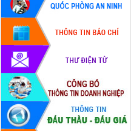
Quy hoạch và Xúc tiến đầu tư tỉnh Đắk
Lắk
Khơi thông điểm nghẽn, đẩy nhanh
giải ngân vốn khắc phục thiên tai
HĐND tỉnh thông qua điều chỉnh Quy
hoạch tỉnh thời kỳ 2021-2030
Hội thảo góp ý hồ sơ điều chỉnh quy
hoạch tỉnh Đắk Lắk thời kỳ 2021-2030,
tầm nhìn đến năm 2050
Nâng cao hiệu quả hoạt động của các
doanh nghiệp nhà nước
Hội nghị triển khai kết nối mạng
truyền số liệu chuyên dùng phục vụ cơ
quan Đảng, Nhà nước
Lễ phát động chuỗi hoạt động chung
tay làm sạch môi trường
Xã Ea Kar bước chuyển mình trong
công tác cải cách hành chính mô hình
mới
UBND tỉnh họp báo định kỳ tháng 4
năm 2026