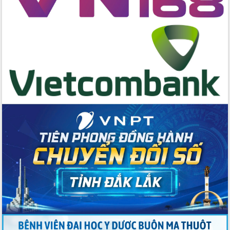
cấp xã
Đắk Lắk phát động hưởng ứng Ngày
Quyền của người tiêu dùng Việt Nam
2026
Đẩy mạnh cải cách hành chính, quyết
tâm đạt được mục tiêu tăng trưởng
hai con số trong năm 2026
Tổ chức trang trọng Lễ hội Đền thờ
Lương Văn Chánh năm 2026
Phó Bí thư Tỉnh ủy Đắk Lắk Đỗ Hữu
Huy giữ chức Bí thư Đảng ủy Ủy Ban
Nhân dân tỉnh
Bệnh án điện tử thúc đẩy chuyển đổi
số y tế tại Đắk Lắk
Chuyển đổi số thư viện: Mở rộng
không gian tri thức trong thời đại số
Đánh giá, rút kinh nghiệm công tác tổ
chức diễn tập trước ngày bầu cử
Chương trình “Gặp gỡ hữu nghị –
Friendship Meeting New Year 2026”