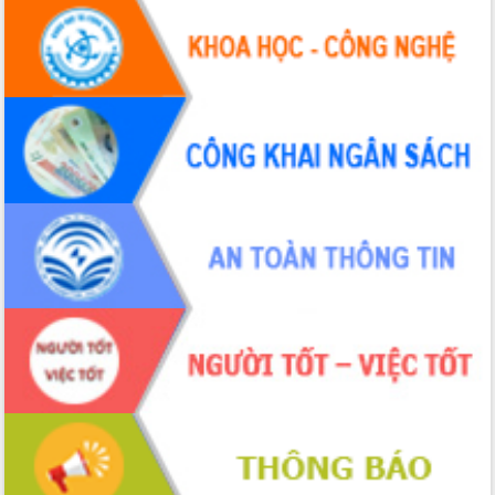
Hội thảo khoa học “Giải pháp thúc đẩy
phát triển nền kinh tế xanh tại tỉnh
Đắk Lắk”
Tăng cường giám sát, đôn đốc thực
hiện nhiệm vụ quản lý tài sản công
hàng tuần
Tháo gỡ những vướng mắc, đẩy mạnh
công tác cải cách thủ tục hành chính
tại Trung tâm Phục vụ hành chính
công tỉnh
Đắk Lắk: Tôn vinh 46 giải pháp tại Hội
thi Sáng tạo Kỹ thuật 2024 - 2025
Đắk Lắk rà soát, điều chỉnh Đề án 190
về phát triển nuôi trồng thủy sản
Phó Chủ tịch UBND tỉnh Đắk Lắk
Trương Công Thái kiểm tra thực địa
Dự án cao tốc Khánh Hòa - Buôn Ma
Thuột
Định vị cà phê Việt Nam như một “di
sản sống” trong dòng chảy toàn cầu