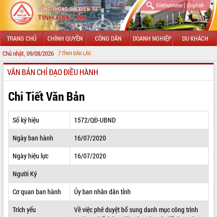
|
Vietnamese
English
TRANG CHỦ
CHÍNH QUYỀN
CÔNG DÂN
DOANH NGHIỆP
DU KHÁCH
Chủ nhật, 09/08/2026
G TIN ĐIỆN TỬ TỈNH ĐẮK LẮK
VĂN BẢN CHỈ ĐẠO ĐIỀU HÀNH
GIỚI THIỆU
LÃNH ĐẠO UBND TỈNH
Chi Tiết Văn Bản
TIN TỨC SỰ KIỆN
Số ký hiệu
1572/QĐ-UBND
SỞ, BAN, NGÀNH
Ngày ban hành
16/07/2020
UBND CÁC XÃ, PHƯỜNG
Ngày hiệu lực
16/07/2020
THÔNG TIN CHỈ ĐẠO ĐIỀU HÀNH
Người Ký
HỆ THỐNG VĂN BẢN
Cơ quan ban hành
Ủy ban nhân dân tỉnh
Trích yếu
Về việc phê duyệt bổ sung danh mục công trình
VĂN BẢN HĐND TỈNH