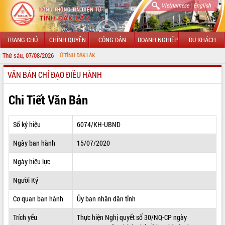
|
Vietnamese
English
TRANG CHỦ
CHÍNH QUYỀN
CÔNG DÂN
DOANH NGHIỆP
DU KHÁCH
Thứ sáu, 07/08/2026
G TIN ĐIỆN TỬ TỈNH ĐẮK LẮK
VĂN BẢN CHỈ ĐẠO ĐIỀU HÀNH
GIỚI THIỆU
LÃNH ĐẠO UBND TỈNH
Chi Tiết Văn Bản
TIN TỨC SỰ KIỆN
Số ký hiệu
6074/KH-UBND
SỞ, BAN, NGÀNH
Ngày ban hành
15/07/2020
UBND CÁC XÃ, PHƯỜNG
Ngày hiệu lực
THÔNG TIN CHỈ ĐẠO ĐIỀU HÀNH
Người Ký
HỆ THỐNG VĂN BẢN
Cơ quan ban hành
Ủy ban nhân dân tỉnh
Trích yếu
Thực hiện Nghị quyết số 30/NQ-CP ngày
VĂN BẢN HĐND TỈNH