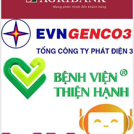
Xây dựng nền hành chính số đồng
hành cùng nông dân dân, doanh nghiệp
Giai đoạn 2026-2030, Đắk Lắk phấn
đấu có 77% xã đạt chuẩn nông thôn
mới
Chuyển đổi số 'mở đường' cho nông
nghiệp Đắk Lắk tăng trưởng bứt phá
Triển khai đồng bộ đo đạc, lập hồ sơ
địa chính, hoàn thiện cơ sở dữ liệu đất
đai
Ứng dụng sinh trắc học - Bước tiến
trong hành trình chuyển đổi số tại Đắk
Lắk
Đắk Lắk nâng cao hiệu quả công tác
Đảng từ Sổ tay đảng viên điện tử
Đắk Lắk đẩy mạnh nuôi biển công
nghệ, hướng tới phát triển thủy sản
bền vững
Tập huấn nâng cao năng lực triển khai
chuyển đổi số cho cán bộ, công chức