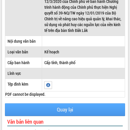
12/3/2020 của Chính phủ về ban hành Chương
trình hành động của Chính phủ thực hiện Nghị
ĐIỂM TIN VĂN BẢN
quyết số 39-NQ/TW ngày 12/01/2019 của Bộ
Chính trị về nâng cao hiệu quả quản lý, khai thác,
QUY HOẠCH - KẾ HOẠCH
sử dụng và phát huy các nguồn lực của nền kinh
tế trên địa bàn tỉnh Đắk Lắk
Nội dung văn bản
Loại văn bản
Kế hoạch
Cấp ban hành
Cấp tỉnh, thành phố
Lĩnh vực
Tệp đính kèm
PDF cannot be displayed.
Quay lại
Văn bản liên quan