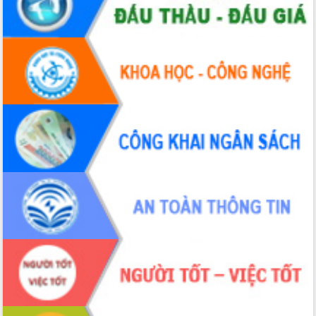
Hội thảo khoa học “Giải pháp thúc đẩy
phát triển nền kinh tế xanh tại tỉnh
Đắk Lắk”
Tăng cường giám sát, đôn đốc thực
hiện nhiệm vụ quản lý tài sản công
hàng tuần
Tháo gỡ những vướng mắc, đẩy mạnh
công tác cải cách thủ tục hành chính
tại Trung tâm Phục vụ hành chính
công tỉnh
Đắk Lắk: Tôn vinh 46 giải pháp tại Hội
thi Sáng tạo Kỹ thuật 2024 - 2025
Đắk Lắk rà soát, điều chỉnh Đề án 190
về phát triển nuôi trồng thủy sản
Phó Chủ tịch UBND tỉnh Đắk Lắk
Trương Công Thái kiểm tra thực địa
Dự án cao tốc Khánh Hòa - Buôn Ma
Thuột
Định vị cà phê Việt Nam như một “di
sản sống” trong dòng chảy toàn cầu