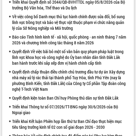
Triển khai Quyết định số 2044/QĐ-BVHTTDL ngày 05/8/2026 của Bộ
trưởng Bộ Văn hóa, Thể thao và Du lịch
VIDEO
Về việc công bố Danh mục thủ tục hành chính được sửa đổi, bổ sung
lĩnh vực trồng trọt và bảo vệ thực vật thuộc phạm vi chức năng quản
lý của Sở Nông nghiệp và Môi trường
Báo cáo Tình hình kinh tế - xã hội, quốc phòng - an ninh tháng 7 năm
2026 và chương trình công tác tháng 8 năm 2026
Quyết định Về việc bãi bỏ một số văn bản quy phạm pháp luật trong
lĩnh vực khoa học và công nghệ do Ủy ban nhân dân tỉnh Đắk Lắk
ban hành trước khi sắp xếp đơn vị hành chính cấp tỉnh
Khám bệnh, cấp phát thuốc miễn phí
Quyết định chấp thuận điều chỉnh chủ trương đầu tư dự án Xây dựng
và tặng quà người dân xã Cư Pui
nhà máy xử lý rác thải tại thành phố Tuy Hòa, tỉnh Phú Yên (nay là
Hội nghị UBND tỉnh Đắk Lắk thường kỳ
phường Bình Kiến, tỉnh Đắk Lắk) của Công ty Cổ phần Tập đoàn công
tháng 7/2026
nghệ T-Tech Việt Nam
Lễ truy tặng danh hiệu “Bà Mẹ Việt
Quyết định kiện toàn Ban Chỉ huy Phòng thủ dân sự tỉnh Đắk Lắk
Nam Anh hùng” và trao Huân chương
Triển khai Thông tư số 07/2026/TT-BNG ngày 30/6/2026 của Bộ
Lao động
Ngoại giao
ALBUM ẢNH
UBND tỉnh Đắk Lắk triển khai nhiệm
Triển khai Kết luận Phiên họp lần thứ tư Ban Chỉ đạo thực hiện mục
vụ 6 tháng cuối năm 2026
tiêu tăng trưởng kinh tế 02 con số giai đoạn 2026 - 2030
Kỳ họp thứ Hai, Hội đồng nhân dân
tỉnh khóa XI quyết nghị nhiều nội dung
Thông báo Về việc đính chính tọa độ điểm góc tại Phụ lục kèm theo