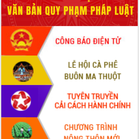
món ăn từ sầu riêng
Đắk Lắk công bố Quy hoạch và xúc
tiến đầu tư tỉnh
Ngành cá ngừ Đắk Lắk chủ động thích
ứng để giữ vững thị trường xuất khẩu
Diễn đàn Kinh tế tư nhân Việt Nam đột
phá cơ chế - Hợp tác công tư
Đề án 06 tạo bước ngoặt đột phá trong
cải cách hành chính tỉnh Đắk Lắk
Kết nối tour, đẩy mạnh chuyển đổi số
để phát triển du lịch Đắk Lắk
Khởi động Dự án Đầu tư xây dựng hạ
tầng kỹ thuật Cụm công nghiệp Tân
Tiến
Gặp mặt các cơ quan báo chí nhân Kỷ
niệm 101 năm Ngày Báo chí Cách
mạng Việt Nam
Đắk Lắk sơ kết 4 năm triển khai thực
hiện Đề án 06 của Chính phủ
Họp báo thông tin về Hội nghị Công bố