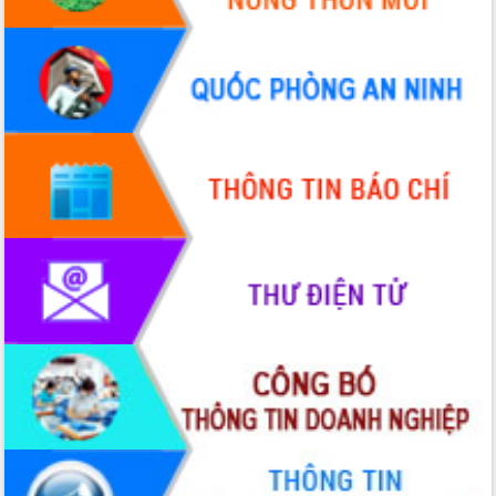
Quy hoạch và Xúc tiến đầu tư tỉnh Đắk
Lắk
Khơi thông điểm nghẽn, đẩy nhanh
giải ngân vốn khắc phục thiên tai
HĐND tỉnh thông qua điều chỉnh Quy
hoạch tỉnh thời kỳ 2021-2030
Hội thảo góp ý hồ sơ điều chỉnh quy
hoạch tỉnh Đắk Lắk thời kỳ 2021-2030,
tầm nhìn đến năm 2050
Nâng cao hiệu quả hoạt động của các
doanh nghiệp nhà nước
Hội nghị triển khai kết nối mạng
truyền số liệu chuyên dùng phục vụ cơ
quan Đảng, Nhà nước
Lễ phát động chuỗi hoạt động chung
tay làm sạch môi trường
Xã Ea Kar bước chuyển mình trong
công tác cải cách hành chính mô hình
mới
UBND tỉnh họp báo định kỳ tháng 4
năm 2026