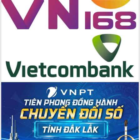
cấp xã
Đắk Lắk phát động hưởng ứng Ngày
Quyền của người tiêu dùng Việt Nam
2026
Đẩy mạnh cải cách hành chính, quyết
tâm đạt được mục tiêu tăng trưởng
hai con số trong năm 2026
Tổ chức trang trọng Lễ hội Đền thờ
Lương Văn Chánh năm 2026
Phó Bí thư Tỉnh ủy Đắk Lắk Đỗ Hữu
Huy giữ chức Bí thư Đảng ủy Ủy Ban
Nhân dân tỉnh
Bệnh án điện tử thúc đẩy chuyển đổi
số y tế tại Đắk Lắk
Chuyển đổi số thư viện: Mở rộng
không gian tri thức trong thời đại số
Đánh giá, rút kinh nghiệm công tác tổ
chức diễn tập trước ngày bầu cử
Chương trình “Gặp gỡ hữu nghị –
Friendship Meeting New Year 2026”