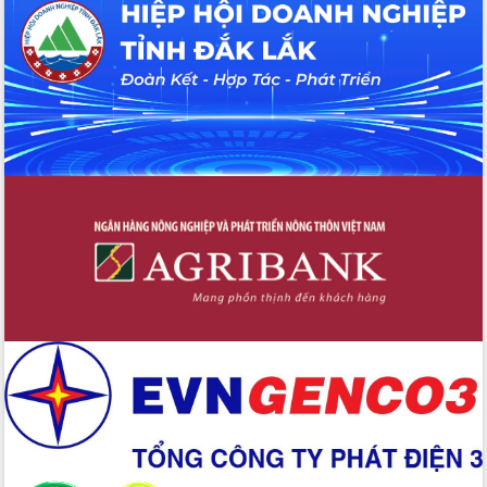
hiện nhiệm vụ quản lý tài sản công
hàng tuần
Tháo gỡ những vướng mắc, đẩy mạnh
công tác cải cách thủ tục hành chính
tại Trung tâm Phục vụ hành chính
công tỉnh
Đắk Lắk: Tôn vinh 46 giải pháp tại Hội
thi Sáng tạo Kỹ thuật 2024 - 2025
Đắk Lắk rà soát, điều chỉnh Đề án 190
về phát triển nuôi trồng thủy sản
Phó Chủ tịch UBND tỉnh Đắk Lắk
Trương Công Thái kiểm tra thực địa
Dự án cao tốc Khánh Hòa - Buôn Ma
Thuột
Định vị cà phê Việt Nam như một “di
sản sống” trong dòng chảy toàn cầu
Xây dựng nông thôn mới: Nâng cao đời
sống người dân từ những mô hình thiết
thực
Quyết liệt tháo gỡ vướng mắc, đẩy