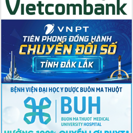
du khách thông qua Hệ thống cơ sở dữ
liệu và Bản đồ số
Tập huấn ứng dụng trí tuệ nhân tạo (AI)
trong thương mại điện tử năm 2026
Đoàn đại biểu Quốc hội tỉnh Đắk Lắk
trao đổi thông tin trước Kỳ họp thứ
nhất, Quốc hội khóa XVI
Quyết liệt cải cách hành chính, khơi
thông nguồn lực phát triển
Nâng cao hiệu lực, hiệu quả HĐND
tỉnh thông qua hiện đại hóa hành chính
Xã Ea Phê gắn cải cách hành chính với
chuyển đổi số
Phó Chủ tịch Thường trực UBND tỉnh
Hồ Thị Nguyên Thảo làm việc tại Trung
tâm Phục vụ hành chính công xã Ea
Phê
Xây dựng nền hành chính số đồng
hành cùng nông dân dân, doanh nghiệp
Giai đoạn 2026-2030, Đắk Lắk phấn