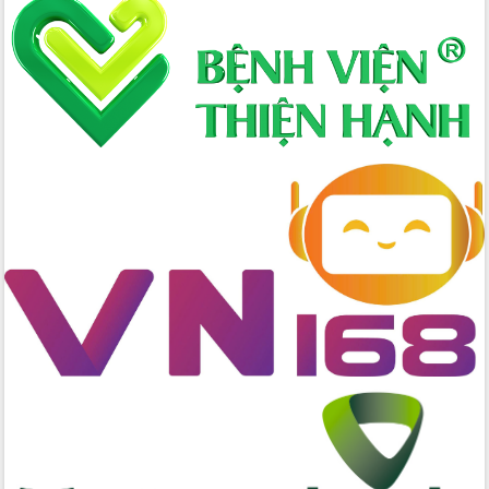
nhanh tiến độ các dự án trọng điểm
trong Khu kinh tế Nam Phú Yên
Hòn Yến phát triển du lịch gắn với bảo
tồn biển
Lấy ý kiến điều chỉnh Quy hoạch tỉnh
Đắk Lắk thời kỳ 2021-2030, tầm nhìn
đến năm 2050
Phát động chiến dịch 30 ngày đêm
giải phóng mặt bằng Tuyến đường bộ
ven biển
Đắk Lắk nỗ lực thúc đẩy tăng trưởng
kinh tế từ 10% trở lên trong Quý
II/2026
Đắk Lắk ký kết thỏa thuận hợp tác về
chuyển đổi số giai đoạn 2026 – 2030
với Tập đoàn Bưu chính Viễn thông
Việt Nam
Thứ trưởng Bộ Y tế làm việc với tỉnh
Đắk Lắk về phát triển nhân lực y tế
cho trạm y tế cấp xã
Du lịch Đắk Lắk nâng tầm trải nghiệm