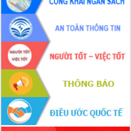
ứng để giữ vững thị trường xuất khẩu
Diễn đàn Kinh tế tư nhân Việt Nam đột
phá cơ chế - Hợp tác công tư
Đề án 06 tạo bước ngoặt đột phá trong
cải cách hành chính tỉnh Đắk Lắk
Kết nối tour, đẩy mạnh chuyển đổi số
để phát triển du lịch Đắk Lắk
Khởi động Dự án Đầu tư xây dựng hạ
tầng kỹ thuật Cụm công nghiệp Tân
Tiến
Gặp mặt các cơ quan báo chí nhân Kỷ
niệm 101 năm Ngày Báo chí Cách
mạng Việt Nam
Đắk Lắk sơ kết 4 năm triển khai thực
hiện Đề án 06 của Chính phủ
Họp báo thông tin về Hội nghị Công bố
Quy hoạch và Xúc tiến đầu tư tỉnh Đắk
Lắk
Khơi thông điểm nghẽn, đẩy nhanh
giải ngân vốn khắc phục thiên tai