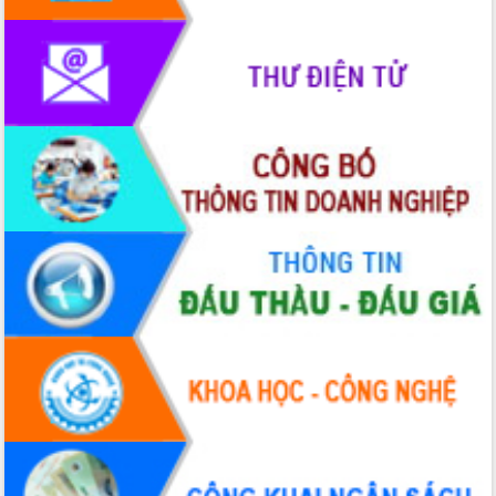
Rà soát, hoàn thiện hệ thống thiết chế
văn hóa, thể thao đáp ứng yêu cầu
phát triển mới
Thường trực HĐND tỉnh Đắk Lắk gặp
mặt Đoàn chuyên gia y tế TP. Hồ Chí
Minh
Lễ truy điệu và an táng hài cốt liệt sĩ
tại Nghĩa trang Liệt sĩ xã Sơn Hòa
Bàn giải pháp tháo gỡ khó khăn trong
xuất khẩu sầu riêng và triển khai quy
định EUDR
Thứ trưởng Bộ Nông nghiệp và Môi
trường Nguyễn Hoàng Hiệp khảo sát
vùng trồng và doanh nghiệp đóng gói
sầu riêng tại Đắk Lắk
Trình diễn nghệ thuật chế biến các
món ăn từ sầu riêng
Đắk Lắk công bố Quy hoạch và xúc
tiến đầu tư tỉnh
Ngành cá ngừ Đắk Lắk chủ động thích