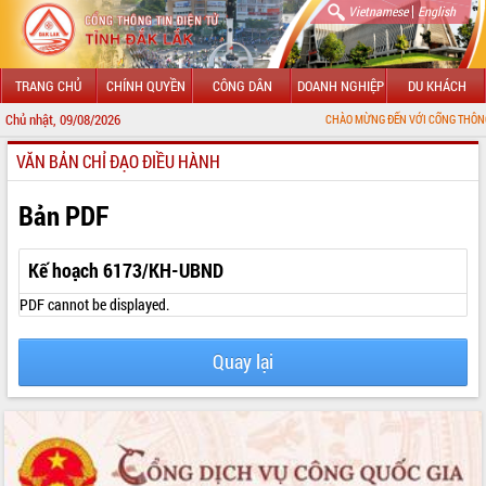
|
Vietnamese
English
TRANG CHỦ
CHÍNH QUYỀN
CÔNG DÂN
DOANH NGHIỆP
DU KHÁCH
Chủ nhật, 09/08/2026
CHÀO MỪNG ĐẾN VỚI CỔNG THÔNG TIN ĐIỆN T
VĂN BẢN CHỈ ĐẠO ĐIỀU HÀNH
GIỚI THIỆU
LÃNH ĐẠO UBND TỈNH
Bản PDF
TIN TỨC SỰ KIỆN
Kế hoạch 6173/KH-UBND
SỞ, BAN, NGÀNH
PDF cannot be displayed.
UBND CÁC XÃ, PHƯỜNG
Quay lại
THÔNG TIN CHỈ ĐẠO ĐIỀU HÀNH
HỆ THỐNG VĂN BẢN
VĂN BẢN HĐND TỈNH