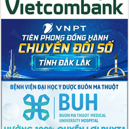
nhất, Quốc hội khóa XVI
Quyết liệt cải cách hành chính, khơi
thông nguồn lực phát triển
Nâng cao hiệu lực, hiệu quả HĐND
tỉnh thông qua hiện đại hóa hành chính
Xã Ea Phê gắn cải cách hành chính với
chuyển đổi số
Phó Chủ tịch Thường trực UBND tỉnh
Hồ Thị Nguyên Thảo làm việc tại Trung
tâm Phục vụ hành chính công xã Ea
Phê
Xây dựng nền hành chính số đồng
hành cùng nông dân dân, doanh nghiệp
Giai đoạn 2026-2030, Đắk Lắk phấn
đấu có 77% xã đạt chuẩn nông thôn
mới
Chuyển đổi số 'mở đường' cho nông
nghiệp Đắk Lắk tăng trưởng bứt phá
Triển khai đồng bộ đo đạc, lập hồ sơ
địa chính, hoàn thiện cơ sở dữ liệu đất
đai