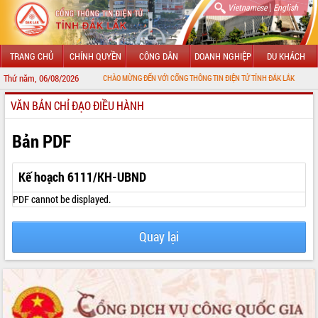
|
Vietnamese
English
TRANG CHỦ
CHÍNH QUYỀN
CÔNG DÂN
DOANH NGHIỆP
DU KHÁCH
Thứ năm, 06/08/2026
CHÀO MỪNG ĐẾN VỚI CỔNG THÔNG TIN ĐIỆN TỬ TỈNH ĐẮK LẮK
VĂN BẢN CHỈ ĐẠO ĐIỀU HÀNH
GIỚI THIỆU
LÃNH ĐẠO UBND TỈNH
Bản PDF
TIN TỨC SỰ KIỆN
Kế hoạch 6111/KH-UBND
SỞ, BAN, NGÀNH
PDF cannot be displayed.
UBND CÁC XÃ, PHƯỜNG
Quay lại
THÔNG TIN CHỈ ĐẠO ĐIỀU HÀNH
HỆ THỐNG VĂN BẢN
VĂN BẢN HĐND TỈNH