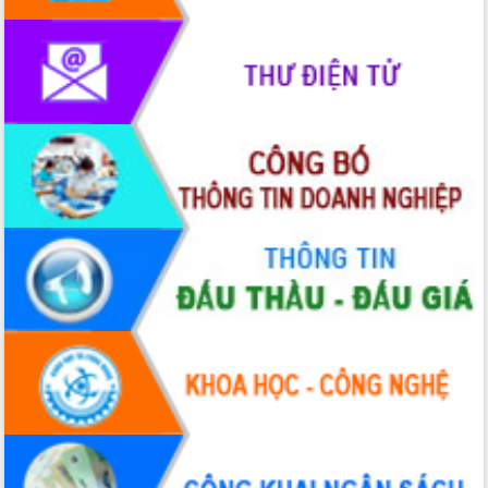
Lễ truy điệu và an táng hài cốt liệt sĩ
tại Nghĩa trang Liệt sĩ xã Sơn Hòa
Bàn giải pháp tháo gỡ khó khăn trong
xuất khẩu sầu riêng và triển khai quy
định EUDR
Thứ trưởng Bộ Nông nghiệp và Môi
trường Nguyễn Hoàng Hiệp khảo sát
vùng trồng và doanh nghiệp đóng gói
sầu riêng tại Đắk Lắk
Trình diễn nghệ thuật chế biến các
món ăn từ sầu riêng
Đắk Lắk công bố Quy hoạch và xúc
tiến đầu tư tỉnh
Ngành cá ngừ Đắk Lắk chủ động thích
ứng để giữ vững thị trường xuất khẩu
Diễn đàn Kinh tế tư nhân Việt Nam đột
phá cơ chế - Hợp tác công tư
Đề án 06 tạo bước ngoặt đột phá trong
cải cách hành chính tỉnh Đắk Lắk
Kết nối tour, đẩy mạnh chuyển đổi số