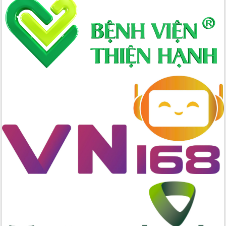
đến năm 2050
Phát động chiến dịch 30 ngày đêm
giải phóng mặt bằng Tuyến đường bộ
ven biển
Đắk Lắk nỗ lực thúc đẩy tăng trưởng
kinh tế từ 10% trở lên trong Quý
II/2026
Đắk Lắk ký kết thỏa thuận hợp tác về
chuyển đổi số giai đoạn 2026 – 2030
với Tập đoàn Bưu chính Viễn thông
Việt Nam
Thứ trưởng Bộ Y tế làm việc với tỉnh
Đắk Lắk về phát triển nhân lực y tế
cho trạm y tế cấp xã
Du lịch Đắk Lắk nâng tầm trải nghiệm
du khách thông qua Hệ thống cơ sở dữ
liệu và Bản đồ số
Tập huấn ứng dụng trí tuệ nhân tạo (AI)
trong thương mại điện tử năm 2026
Đoàn đại biểu Quốc hội tỉnh Đắk Lắk
trao đổi thông tin trước Kỳ họp thứ