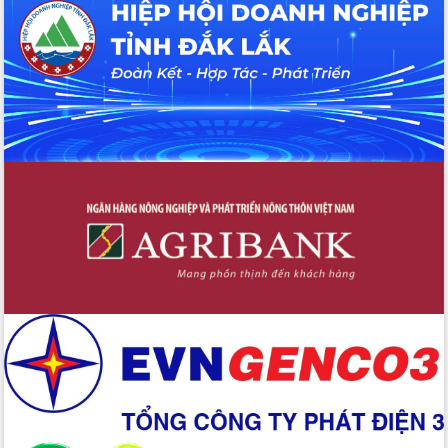
Đắk Lắk: Tôn vinh 46 giải pháp tại Hội
thi Sáng tạo Kỹ thuật 2024 - 2025
Đắk Lắk rà soát, điều chỉnh Đề án 190
về phát triển nuôi trồng thủy sản
Phó Chủ tịch UBND tỉnh Đắk Lắk
Trương Công Thái kiểm tra thực địa
Dự án cao tốc Khánh Hòa - Buôn Ma
Thuột
Định vị cà phê Việt Nam như một “di
sản sống” trong dòng chảy toàn cầu
Xây dựng nông thôn mới: Nâng cao đời
sống người dân từ những mô hình thiết
thực
Quyết liệt tháo gỡ vướng mắc, đẩy
nhanh tiến độ các dự án trọng điểm
trong Khu kinh tế Nam Phú Yên
Hòn Yến phát triển du lịch gắn với bảo
tồn biển
Lấy ý kiến điều chỉnh Quy hoạch tỉnh
Đắk Lắk thời kỳ 2021-2030, tầm nhìn