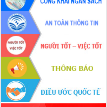
để phát triển du lịch Đắk Lắk
Khởi động Dự án Đầu tư xây dựng hạ
tầng kỹ thuật Cụm công nghiệp Tân
Tiến
Gặp mặt các cơ quan báo chí nhân Kỷ
niệm 101 năm Ngày Báo chí Cách
mạng Việt Nam
Đắk Lắk sơ kết 4 năm triển khai thực
hiện Đề án 06 của Chính phủ
Họp báo thông tin về Hội nghị Công bố
Quy hoạch và Xúc tiến đầu tư tỉnh Đắk
Lắk
Khơi thông điểm nghẽn, đẩy nhanh
giải ngân vốn khắc phục thiên tai
HĐND tỉnh thông qua điều chỉnh Quy
hoạch tỉnh thời kỳ 2021-2030
Hội thảo góp ý hồ sơ điều chỉnh quy
hoạch tỉnh Đắk Lắk thời kỳ 2021-2030,
tầm nhìn đến năm 2050
Nâng cao hiệu quả hoạt động của các