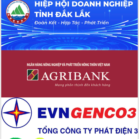
hiện nhiệm vụ quản lý tài sản công
hàng tuần
Tháo gỡ những vướng mắc, đẩy mạnh
công tác cải cách thủ tục hành chính
tại Trung tâm Phục vụ hành chính
công tỉnh
Đắk Lắk: Tôn vinh 46 giải pháp tại Hội
thi Sáng tạo Kỹ thuật 2024 - 2025
Đắk Lắk rà soát, điều chỉnh Đề án 190
về phát triển nuôi trồng thủy sản
Phó Chủ tịch UBND tỉnh Đắk Lắk
Trương Công Thái kiểm tra thực địa
Dự án cao tốc Khánh Hòa - Buôn Ma
Thuột
Định vị cà phê Việt Nam như một “di
sản sống” trong dòng chảy toàn cầu
Xây dựng nông thôn mới: Nâng cao đời
sống người dân từ những mô hình thiết
thực
Quyết liệt tháo gỡ vướng mắc, đẩy