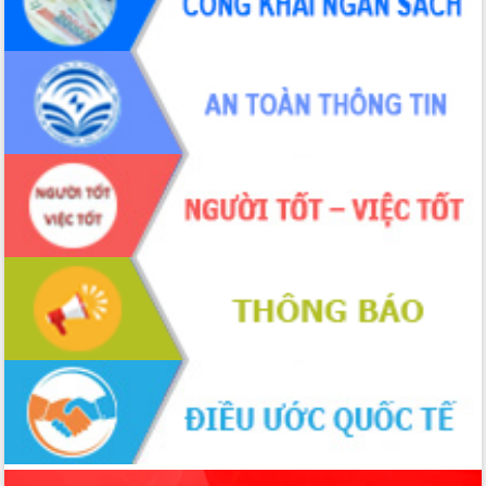
ứng để giữ vững thị trường xuất khẩu
Diễn đàn Kinh tế tư nhân Việt Nam đột
phá cơ chế - Hợp tác công tư
Đề án 06 tạo bước ngoặt đột phá trong
cải cách hành chính tỉnh Đắk Lắk
Kết nối tour, đẩy mạnh chuyển đổi số
để phát triển du lịch Đắk Lắk
Khởi động Dự án Đầu tư xây dựng hạ
tầng kỹ thuật Cụm công nghiệp Tân
Tiến
Gặp mặt các cơ quan báo chí nhân Kỷ
niệm 101 năm Ngày Báo chí Cách
mạng Việt Nam
Đắk Lắk sơ kết 4 năm triển khai thực
hiện Đề án 06 của Chính phủ
Họp báo thông tin về Hội nghị Công bố
Quy hoạch và Xúc tiến đầu tư tỉnh Đắk
Lắk
Khơi thông điểm nghẽn, đẩy nhanh
giải ngân vốn khắc phục thiên tai