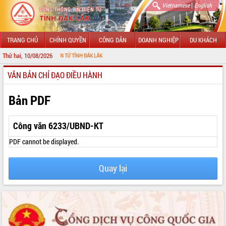
|
Vietnamese
English
TRANG CHỦ
CHÍNH QUYỀN
CÔNG DÂN
DOANH NGHIỆP
DU KHÁCH
Thứ hai, 10/08/2026
THÔNG TIN ĐIỆN TỬ TỈNH ĐẮK LẮK
VĂN BẢN CHỈ ĐẠO ĐIỀU HÀNH
GIỚI THIỆU
LÃNH ĐẠO UBND TỈNH
Bản PDF
TIN TỨC SỰ KIỆN
Công văn 6233/UBND-KT
SỞ, BAN, NGÀNH
PDF cannot be displayed.
UBND CÁC XÃ, PHƯỜNG
Quay lại
THÔNG TIN CHỈ ĐẠO ĐIỀU HÀNH
HỆ THỐNG VĂN BẢN
VĂN BẢN HĐND TỈNH