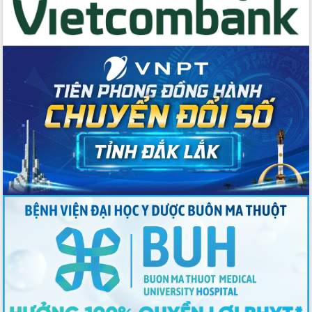
du khách thông qua Hệ thống cơ sở dữ
liệu và Bản đồ số
Tập huấn ứng dụng trí tuệ nhân tạo (AI)
trong thương mại điện tử năm 2026
Đoàn đại biểu Quốc hội tỉnh Đắk Lắk
trao đổi thông tin trước Kỳ họp thứ
nhất, Quốc hội khóa XVI
Quyết liệt cải cách hành chính, khơi
thông nguồn lực phát triển
Nâng cao hiệu lực, hiệu quả HĐND
tỉnh thông qua hiện đại hóa hành chính
Xã Ea Phê gắn cải cách hành chính với
chuyển đổi số
Phó Chủ tịch Thường trực UBND tỉnh
Hồ Thị Nguyên Thảo làm việc tại Trung
tâm Phục vụ hành chính công xã Ea
Phê
Xây dựng nền hành chính số đồng
hành cùng nông dân dân, doanh nghiệp
Giai đoạn 2026-2030, Đắk Lắk phấn