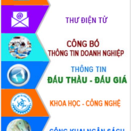
Rà soát, hoàn thiện hệ thống thiết chế
văn hóa, thể thao đáp ứng yêu cầu
phát triển mới
Thường trực HĐND tỉnh Đắk Lắk gặp
mặt Đoàn chuyên gia y tế TP. Hồ Chí
Minh
Lễ truy điệu và an táng hài cốt liệt sĩ
tại Nghĩa trang Liệt sĩ xã Sơn Hòa
Bàn giải pháp tháo gỡ khó khăn trong
xuất khẩu sầu riêng và triển khai quy
định EUDR
Thứ trưởng Bộ Nông nghiệp và Môi
trường Nguyễn Hoàng Hiệp khảo sát
vùng trồng và doanh nghiệp đóng gói
sầu riêng tại Đắk Lắk
Trình diễn nghệ thuật chế biến các
món ăn từ sầu riêng
Đắk Lắk công bố Quy hoạch và xúc
tiến đầu tư tỉnh
Ngành cá ngừ Đắk Lắk chủ động thích