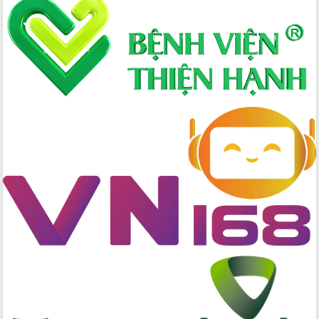
nhanh tiến độ các dự án trọng điểm
trong Khu kinh tế Nam Phú Yên
Hòn Yến phát triển du lịch gắn với bảo
tồn biển
Lấy ý kiến điều chỉnh Quy hoạch tỉnh
Đắk Lắk thời kỳ 2021-2030, tầm nhìn
đến năm 2050
Phát động chiến dịch 30 ngày đêm
giải phóng mặt bằng Tuyến đường bộ
ven biển
Đắk Lắk nỗ lực thúc đẩy tăng trưởng
kinh tế từ 10% trở lên trong Quý
II/2026
Đắk Lắk ký kết thỏa thuận hợp tác về
chuyển đổi số giai đoạn 2026 – 2030
với Tập đoàn Bưu chính Viễn thông
Việt Nam
Thứ trưởng Bộ Y tế làm việc với tỉnh
Đắk Lắk về phát triển nhân lực y tế
cho trạm y tế cấp xã
Du lịch Đắk Lắk nâng tầm trải nghiệm