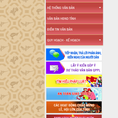
HỆ THỐNG VĂN BẢN
VĂN BẢN HĐND TỈNH
ĐIỂM TIN VĂN BẢN
QUY HOẠCH - KẾ HOẠCH