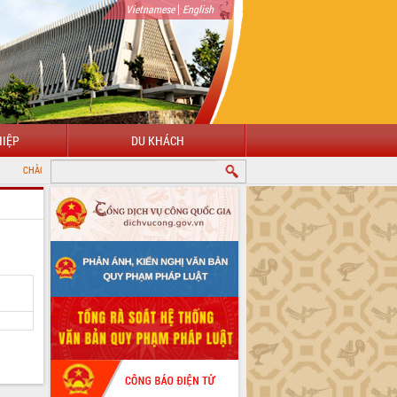
|
Vietnamese
English
IỆP
DU KHÁCH
NG ĐẾN VỚI CỔNG THÔNG TIN ĐIỆN TỬ TỈNH ĐẮK LẮK