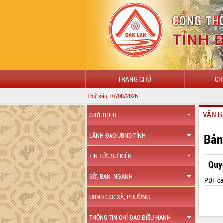
TRANG CHỦ
CH
Thứ sáu, 07/08/2026
VĂN B
GIỚI THIỆU
Bản
LÃNH ĐẠO UBND TỈNH
TIN TỨC SỰ KIỆN
Quy
SỞ, BAN, NGÀNH
PDF ca
UBND CÁC XÃ, PHƯỜNG
THÔNG TIN CHỈ ĐẠO ĐIỀU HÀNH