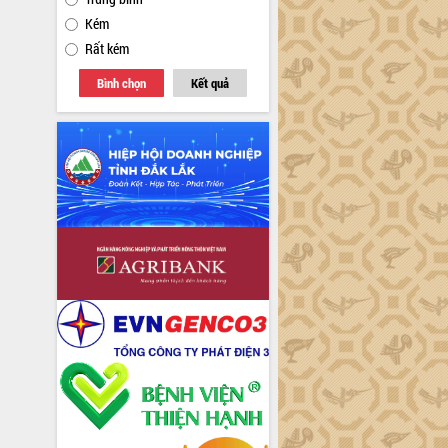
Kém
Rất kém
Bình chọn
Kết quả