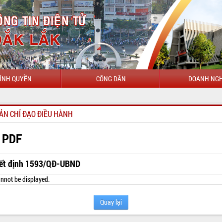
ÍNH QUYỀN
CÔNG DÂN
DOANH NGH
CHÀO MỪ
ẢN CHỈ ĐẠO ĐIỀU HÀNH
 PDF
ết định 1593/QĐ-UBND
nnot be displayed.
Quay lại