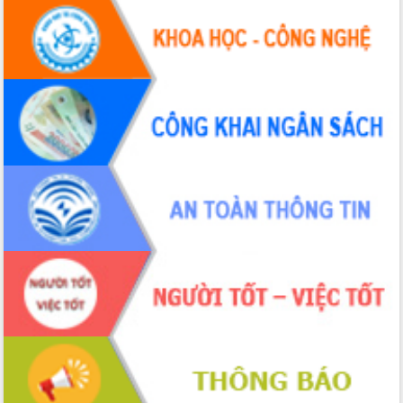
Đắk Lắk: Tôn vinh 46 giải pháp tại Hội
thi Sáng tạo Kỹ thuật 2024 - 2025
Đắk Lắk rà soát, điều chỉnh Đề án 190
về phát triển nuôi trồng thủy sản
Phó Chủ tịch UBND tỉnh Đắk Lắk
Trương Công Thái kiểm tra thực địa
Dự án cao tốc Khánh Hòa - Buôn Ma
Thuột
Định vị cà phê Việt Nam như một “di
sản sống” trong dòng chảy toàn cầu
Xây dựng nông thôn mới: Nâng cao đời
sống người dân từ những mô hình thiết
thực
Quyết liệt tháo gỡ vướng mắc, đẩy
nhanh tiến độ các dự án trọng điểm
trong Khu kinh tế Nam Phú Yên
Hòn Yến phát triển du lịch gắn với bảo
tồn biển
Lấy ý kiến điều chỉnh Quy hoạch tỉnh
Đắk Lắk thời kỳ 2021-2030, tầm nhìn