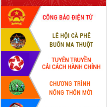
để phát triển du lịch Đắk Lắk
Khởi động Dự án Đầu tư xây dựng hạ
tầng kỹ thuật Cụm công nghiệp Tân
Tiến
Gặp mặt các cơ quan báo chí nhân Kỷ
niệm 101 năm Ngày Báo chí Cách
mạng Việt Nam
Đắk Lắk sơ kết 4 năm triển khai thực
hiện Đề án 06 của Chính phủ
Họp báo thông tin về Hội nghị Công bố
Quy hoạch và Xúc tiến đầu tư tỉnh Đắk
Lắk
Khơi thông điểm nghẽn, đẩy nhanh
giải ngân vốn khắc phục thiên tai
HĐND tỉnh thông qua điều chỉnh Quy
hoạch tỉnh thời kỳ 2021-2030
Hội thảo góp ý hồ sơ điều chỉnh quy
hoạch tỉnh Đắk Lắk thời kỳ 2021-2030,
tầm nhìn đến năm 2050
Nâng cao hiệu quả hoạt động của các