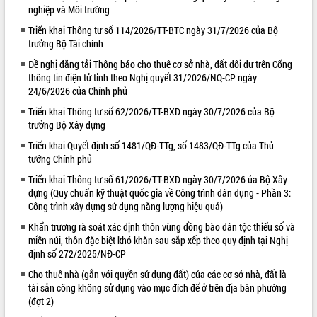
nghiệp và Môi trường
VIDEO
Triển khai Thông tư số 114/2026/TT-BTC ngày 31/7/2026 của Bộ
trưởng Bộ Tài chính
Loading the player...
Đề nghị đăng tải Thông báo cho thuê cơ sở nhà, đất dôi dư trên Cổng
Lễ truy tặng danh hiệu “Bà Mẹ Việt
thông tin điện tử tỉnh theo Nghị quyết 31/2026/NQ-CP ngày
Nam Anh hùng” và trao Huân chương
24/6/2026 của Chính phủ
Lao động
Triển khai Thông tư số 62/2026/TT-BXD ngày 30/7/2026 của Bộ
UBND tỉnh Đắk Lắk triển khai nhiệm
trưởng Bộ Xây dựng
vụ 6 tháng cuối năm 2026
Triển khai Quyết định số 1481/QĐ-TTg, số 1483/QĐ-TTg của Thủ
Kỳ họp thứ Hai, Hội đồng nhân dân
tướng Chính phủ
tỉnh khóa XI quyết nghị nhiều nội dung
quan trọng
ALBUM ẢNH
Triển khai Thông tư số 61/2026/TT-BXD ngày 30/7/2026 ủa Bộ Xây
Bí thư Tỉnh ủy Lương Nguyễn Minh
dựng (Quy chuẩn kỹ thuật quốc gia về Công trình dân dụng - Phần 3:
Triết thăm, tặng quà người có công với
Công trình xây dựng sử dụng năng lượng hiệu quả)
cách mạng
Khẩn trương rà soát xác định thôn vùng đồng bào dân tộc thiểu số và
Rà soát, hoàn thiện hệ thống thiết chế
miền núi, thôn đặc biệt khó khăn sau sắp xếp theo quy định tại Nghị
văn hóa, thể thao đáp ứng yêu cầu
định số 272/2025/NĐ-CP
phát triển mới
Cho thuê nhà (gắn với quyền sử dụng đất) của các cơ sở nhà, đất là
Thường trực HĐND tỉnh Đắk Lắk gặp
tài sản công không sử dụng vào mục đích để ở trên địa bàn phường
mặt Đoàn chuyên gia y tế TP. Hồ Chí
(đợt 2)
Minh
LIÊN KẾT WEB