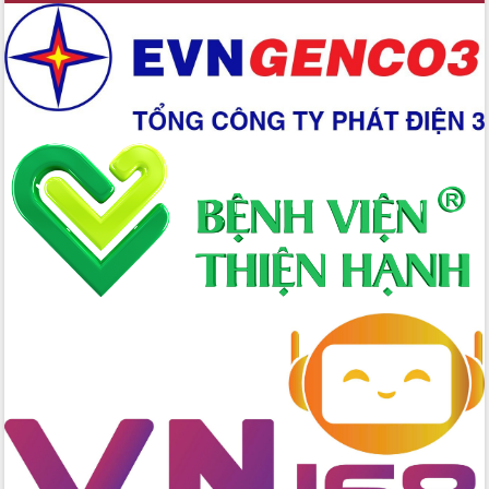
Ứng dụng sinh trắc học - Bước tiến
trong hành trình chuyển đổi số tại Đắk
Lắk
Đắk Lắk nâng cao hiệu quả công tác
Đảng từ Sổ tay đảng viên điện tử
Đắk Lắk đẩy mạnh nuôi biển công
nghệ, hướng tới phát triển thủy sản
bền vững
Tập huấn nâng cao năng lực triển khai
chuyển đổi số cho cán bộ, công chức
cấp xã
Đắk Lắk phát động hưởng ứng Ngày
Quyền của người tiêu dùng Việt Nam
2026
Đẩy mạnh cải cách hành chính, quyết
tâm đạt được mục tiêu tăng trưởng
hai con số trong năm 2026
Tổ chức trang trọng Lễ hội Đền thờ
Lương Văn Chánh năm 2026
Phó Bí thư Tỉnh ủy Đắk Lắk Đỗ Hữu