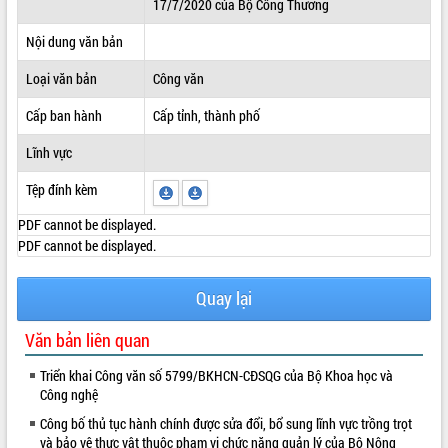
17/7/2020 của Bộ Công Thương
ĐIỂM TIN VĂN BẢN
Nội dung văn bản
QUY HOẠCH - KẾ HOẠCH
Loại văn bản
Công văn
Cấp ban hành
Cấp tỉnh, thành phố
Lĩnh vực
Tệp đính kèm
PDF cannot be displayed.
PDF cannot be displayed.
Quay lại
Văn bản liên quan
Triển khai Công văn số 5799/BKHCN-CĐSQG của Bộ Khoa học và
Công nghệ
Công bố thủ tục hành chính được sửa đổi, bổ sung lĩnh vực trồng trọt
và bảo vệ thực vật thuộc phạm vi chức năng quản lý của Bộ Nông