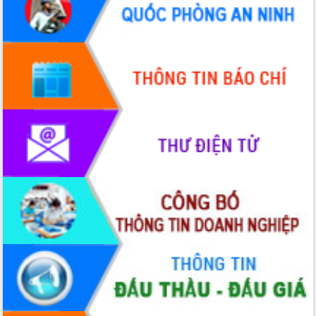
doanh nghiệp nhà nước
Hội nghị triển khai kết nối mạng
truyền số liệu chuyên dùng phục vụ cơ
quan Đảng, Nhà nước
Lễ phát động chuỗi hoạt động chung
tay làm sạch môi trường
Xã Ea Kar bước chuyển mình trong
công tác cải cách hành chính mô hình
mới
UBND tỉnh họp báo định kỳ tháng 4
năm 2026
Hội thảo khoa học “Giải pháp thúc đẩy
phát triển nền kinh tế xanh tại tỉnh
Đắk Lắk”
Tăng cường giám sát, đôn đốc thực
hiện nhiệm vụ quản lý tài sản công
hàng tuần
Tháo gỡ những vướng mắc, đẩy mạnh
công tác cải cách thủ tục hành chính
tại Trung tâm Phục vụ hành chính
công tỉnh