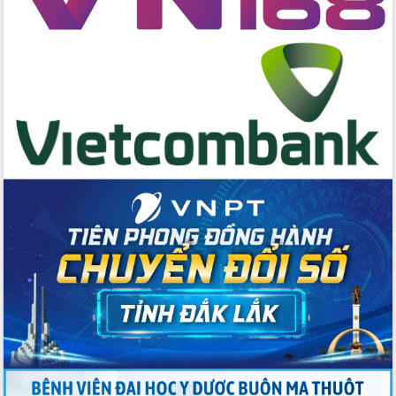
Huy giữ chức Bí thư Đảng ủy Ủy Ban
Nhân dân tỉnh
Bệnh án điện tử thúc đẩy chuyển đổi
số y tế tại Đắk Lắk
Chuyển đổi số thư viện: Mở rộng
không gian tri thức trong thời đại số
Đánh giá, rút kinh nghiệm công tác tổ
chức diễn tập trước ngày bầu cử
Chương trình “Gặp gỡ hữu nghị –
Friendship Meeting New Year 2026”
Bầu cử Quốc hội và HĐND: Cử tri Đắk
Lắk gửi gắm niềm tin, kỳ vọng vào lá
phiếu
Đắk Lắk sẵn sàng các điều kiện cho
Ngày hội bầu cử đại biểu Quốc hội
khóa XVI và HĐND các cấp nhiệm kỳ
2026-2031
Đảm bảo cuộc bầu cử đại biểu Quốc
hội và đại biểu HĐND các cấp diễn ra
an toàn, hiệu quả, đúng quy định