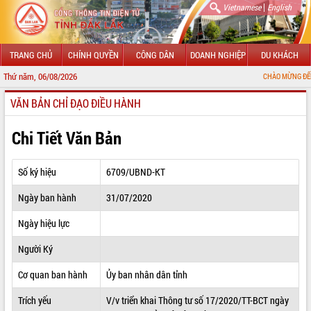
|
Vietnamese
English
TRANG CHỦ
CHÍNH QUYỀN
CÔNG DÂN
DOANH NGHIỆP
DU KHÁCH
Thứ năm, 06/08/2026
CHÀO MỪNG ĐẾN VỚI CỔNG TH
VĂN BẢN CHỈ ĐẠO ĐIỀU HÀNH
GIỚI THIỆU
LÃNH ĐẠO UBND TỈNH
Chi Tiết Văn Bản
TIN TỨC SỰ KIỆN
Số ký hiệu
6709/UBND-KT
SỞ, BAN, NGÀNH
Ngày ban hành
31/07/2020
UBND CÁC XÃ, PHƯỜNG
Ngày hiệu lực
THÔNG TIN CHỈ ĐẠO ĐIỀU HÀNH
Người Ký
HỆ THỐNG VĂN BẢN
Cơ quan ban hành
Ủy ban nhân dân tỉnh
Trích yếu
V/v triển khai Thông tư số 17/2020/TT-BCT ngày
VĂN BẢN HĐND TỈNH