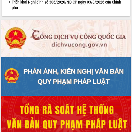
Triển khai Nghị định số 306/2026/NĐ-CP ngày 03/8/2026 của Chính
Lễ truy điệu và an táng hài cốt liệt sĩ
phủ
tại Nghĩa trang Liệt sĩ xã Sơn Hòa
Bàn giải pháp tháo gỡ khó khăn trong
xuất khẩu sầu riêng và triển khai quy
định EUDR
Thứ trưởng Bộ Nông nghiệp và Môi
trường Nguyễn Hoàng Hiệp khảo sát
vùng trồng và doanh nghiệp đóng gói
sầu riêng tại Đắk Lắk
Trình diễn nghệ thuật chế biến các
món ăn từ sầu riêng
Đắk Lắk công bố Quy hoạch và xúc
tiến đầu tư tỉnh
Ngành cá ngừ Đắk Lắk chủ động thích
ứng để giữ vững thị trường xuất khẩu
Diễn đàn Kinh tế tư nhân Việt Nam đột
phá cơ chế - Hợp tác công tư
Đề án 06 tạo bước ngoặt đột phá trong
cải cách hành chính tỉnh Đắk Lắk
Kết nối tour, đẩy mạnh chuyển đổi số