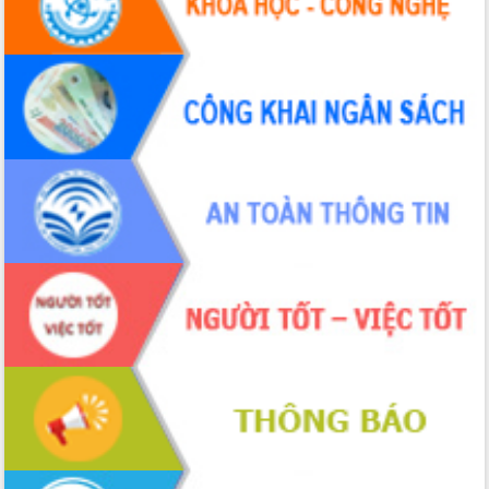
Hội thảo khoa học “Giải pháp thúc đẩy
phát triển nền kinh tế xanh tại tỉnh
Đắk Lắk”
Tăng cường giám sát, đôn đốc thực
hiện nhiệm vụ quản lý tài sản công
hàng tuần
Tháo gỡ những vướng mắc, đẩy mạnh
công tác cải cách thủ tục hành chính
tại Trung tâm Phục vụ hành chính
công tỉnh
Đắk Lắk: Tôn vinh 46 giải pháp tại Hội
thi Sáng tạo Kỹ thuật 2024 - 2025
Đắk Lắk rà soát, điều chỉnh Đề án 190
về phát triển nuôi trồng thủy sản
Phó Chủ tịch UBND tỉnh Đắk Lắk
Trương Công Thái kiểm tra thực địa
Dự án cao tốc Khánh Hòa - Buôn Ma
Thuột
Định vị cà phê Việt Nam như một “di
sản sống” trong dòng chảy toàn cầu