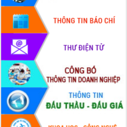
Quy hoạch và Xúc tiến đầu tư tỉnh Đắk
Lắk
Khơi thông điểm nghẽn, đẩy nhanh
giải ngân vốn khắc phục thiên tai
HĐND tỉnh thông qua điều chỉnh Quy
hoạch tỉnh thời kỳ 2021-2030
Hội thảo góp ý hồ sơ điều chỉnh quy
hoạch tỉnh Đắk Lắk thời kỳ 2021-2030,
tầm nhìn đến năm 2050
Nâng cao hiệu quả hoạt động của các
doanh nghiệp nhà nước
Hội nghị triển khai kết nối mạng
truyền số liệu chuyên dùng phục vụ cơ
quan Đảng, Nhà nước
Lễ phát động chuỗi hoạt động chung
tay làm sạch môi trường
Xã Ea Kar bước chuyển mình trong
công tác cải cách hành chính mô hình
mới
UBND tỉnh họp báo định kỳ tháng 4
năm 2026