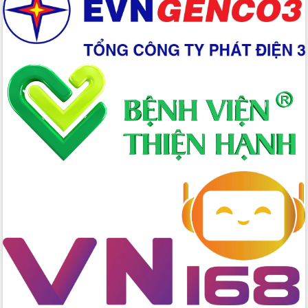
Xây dựng nền hành chính số đồng
hành cùng nông dân dân, doanh nghiệp
Giai đoạn 2026-2030, Đắk Lắk phấn
đấu có 77% xã đạt chuẩn nông thôn
mới
Chuyển đổi số 'mở đường' cho nông
nghiệp Đắk Lắk tăng trưởng bứt phá
Triển khai đồng bộ đo đạc, lập hồ sơ
địa chính, hoàn thiện cơ sở dữ liệu đất
đai
Ứng dụng sinh trắc học - Bước tiến
trong hành trình chuyển đổi số tại Đắk
Lắk
Đắk Lắk nâng cao hiệu quả công tác
Đảng từ Sổ tay đảng viên điện tử
Đắk Lắk đẩy mạnh nuôi biển công
nghệ, hướng tới phát triển thủy sản
bền vững
Tập huấn nâng cao năng lực triển khai
chuyển đổi số cho cán bộ, công chức