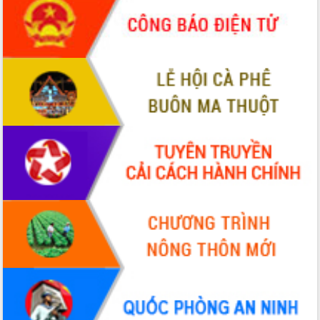
món ăn từ sầu riêng
Đắk Lắk công bố Quy hoạch và xúc
tiến đầu tư tỉnh
Ngành cá ngừ Đắk Lắk chủ động thích
ứng để giữ vững thị trường xuất khẩu
Diễn đàn Kinh tế tư nhân Việt Nam đột
phá cơ chế - Hợp tác công tư
Đề án 06 tạo bước ngoặt đột phá trong
cải cách hành chính tỉnh Đắk Lắk
Kết nối tour, đẩy mạnh chuyển đổi số
để phát triển du lịch Đắk Lắk
Khởi động Dự án Đầu tư xây dựng hạ
tầng kỹ thuật Cụm công nghiệp Tân
Tiến
Gặp mặt các cơ quan báo chí nhân Kỷ
niệm 101 năm Ngày Báo chí Cách
mạng Việt Nam
Đắk Lắk sơ kết 4 năm triển khai thực
hiện Đề án 06 của Chính phủ
Họp báo thông tin về Hội nghị Công bố