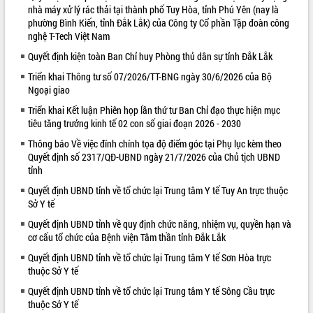
nhà máy xử lý rác thải tại thành phố Tuy Hòa, tỉnh Phú Yên (nay là
VIDEO
phường Bình Kiến, tỉnh Đắk Lắk) của Công ty Cổ phần Tập đoàn công
nghệ T-Tech Việt Nam
Quyết định kiện toàn Ban Chỉ huy Phòng thủ dân sự tỉnh Đắk Lắk
Triển khai Thông tư số 07/2026/TT-BNG ngày 30/6/2026 của Bộ
Ngoại giao
Triển khai Kết luận Phiên họp lần thứ tư Ban Chỉ đạo thực hiện mục
tiêu tăng trưởng kinh tế 02 con số giai đoạn 2026 - 2030
Thông báo Về việc đính chính tọa độ điểm góc tại Phụ lục kèm theo
Quyết định số 2317/QĐ-UBND ngày 21/7/2026 của Chủ tịch UBND
Khám bệnh, cấp phát thuốc miễn phí
tỉnh
và tặng quà người dân xã Cư Pui
Hội nghị UBND tỉnh Đắk Lắk thường kỳ
Quyết định UBND tỉnh về tổ chức lại Trung tâm Y tế Tuy An trực thuộc
tháng 7/2026
Sở Y tế
Lễ truy tặng danh hiệu “Bà Mẹ Việt
Quyết định UBND tỉnh về quy định chức năng, nhiệm vụ, quyền hạn và
Nam Anh hùng” và trao Huân chương
cơ cấu tổ chức của Bệnh viện Tâm thần tỉnh Đắk Lắk
Lao động
Quyết định UBND tỉnh về tổ chức lại Trung tâm Y tế Sơn Hòa trực
ALBUM ẢNH
UBND tỉnh Đắk Lắk triển khai nhiệm
thuộc Sở Y tế
vụ 6 tháng cuối năm 2026
Quyết định UBND tỉnh về tổ chức lại Trung tâm Y tế Sông Cầu trực
Kỳ họp thứ Hai, Hội đồng nhân dân
thuộc Sở Y tế
tỉnh khóa XI quyết nghị nhiều nội dung