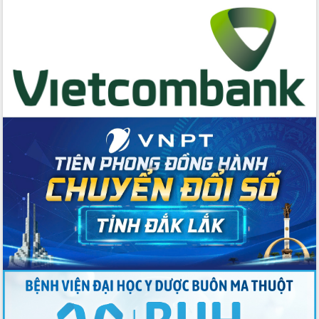
cấp xã
Đắk Lắk phát động hưởng ứng Ngày
Quyền của người tiêu dùng Việt Nam
2026
Đẩy mạnh cải cách hành chính, quyết
tâm đạt được mục tiêu tăng trưởng
hai con số trong năm 2026
Tổ chức trang trọng Lễ hội Đền thờ
Lương Văn Chánh năm 2026
Phó Bí thư Tỉnh ủy Đắk Lắk Đỗ Hữu
Huy giữ chức Bí thư Đảng ủy Ủy Ban
Nhân dân tỉnh
Bệnh án điện tử thúc đẩy chuyển đổi
số y tế tại Đắk Lắk
Chuyển đổi số thư viện: Mở rộng
không gian tri thức trong thời đại số
Đánh giá, rút kinh nghiệm công tác tổ
chức diễn tập trước ngày bầu cử
Chương trình “Gặp gỡ hữu nghị –
Friendship Meeting New Year 2026”