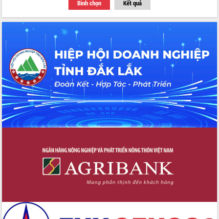
Bình chọn
Kết quả
Thứ trưởng Bộ Y tế làm việc với tỉnh
Đắk Lắk về phát triển nhân lực y tế
cho trạm y tế cấp xã
Du lịch Đắk Lắk nâng tầm trải nghiệm
du khách thông qua Hệ thống cơ sở dữ
liệu và Bản đồ số
Tập huấn ứng dụng trí tuệ nhân tạo (AI)
trong thương mại điện tử năm 2026
Đoàn đại biểu Quốc hội tỉnh Đắk Lắk
trao đổi thông tin trước Kỳ họp thứ
nhất, Quốc hội khóa XVI
Quyết liệt cải cách hành chính, khơi
thông nguồn lực phát triển
Nâng cao hiệu lực, hiệu quả HĐND
tỉnh thông qua hiện đại hóa hành chính
Xã Ea Phê gắn cải cách hành chính với
chuyển đổi số
Phó Chủ tịch Thường trực UBND tỉnh
Hồ Thị Nguyên Thảo làm việc tại Trung
tâm Phục vụ hành chính công xã Ea
Phê