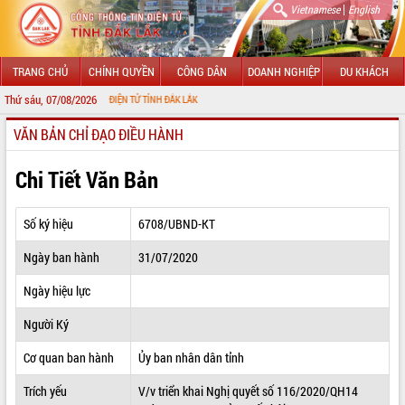
|
Vietnamese
English
TRANG CHỦ
CHÍNH QUYỀN
CÔNG DÂN
DOANH NGHIỆP
DU KHÁCH
Thứ sáu, 07/08/2026
G THÔNG TIN ĐIỆN TỬ TỈNH ĐẮK LẮK
VĂN BẢN CHỈ ĐẠO ĐIỀU HÀNH
GIỚI THIỆU
LÃNH ĐẠO UBND TỈNH
Chi Tiết Văn Bản
TIN TỨC SỰ KIỆN
Số ký hiệu
6708/UBND-KT
SỞ, BAN, NGÀNH
Ngày ban hành
31/07/2020
UBND CÁC XÃ, PHƯỜNG
Ngày hiệu lực
THÔNG TIN CHỈ ĐẠO ĐIỀU HÀNH
Người Ký
HỆ THỐNG VĂN BẢN
Cơ quan ban hành
Ủy ban nhân dân tỉnh
Trích yếu
V/v triển khai Nghị quyết số 116/2020/QH14
VĂN BẢN HĐND TỈNH