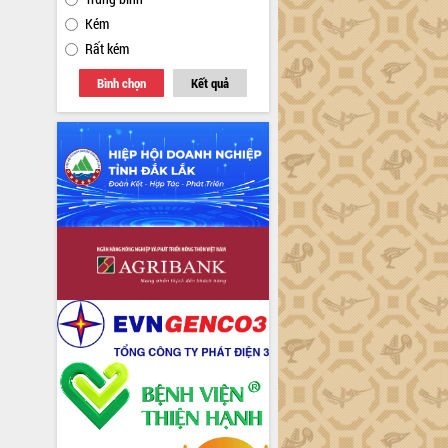
Kém
Rất kém
Bình chọn
Kết quả