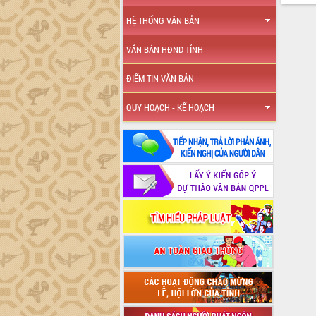
HỆ THỐNG VĂN BẢN
VĂN BẢN HĐND TỈNH
ĐIỂM TIN VĂN BẢN
QUY HOẠCH - KẾ HOẠCH