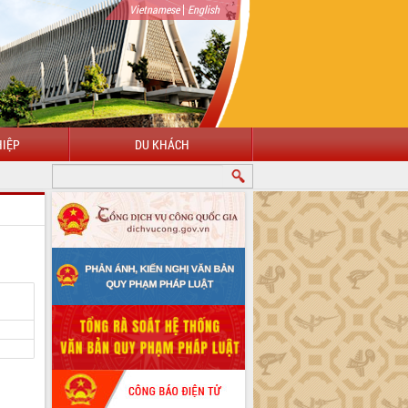
|
Vietnamese
English
IỆP
DU KHÁCH