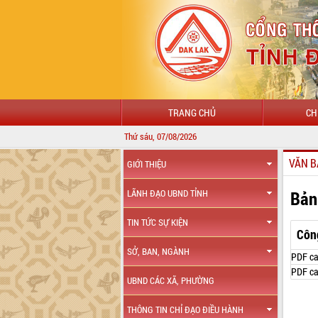
TRANG CHỦ
CH
Thứ sáu, 07/08/2026
VĂN B
GIỚI THIỆU
Bản
LÃNH ĐẠO UBND TỈNH
TIN TỨC SỰ KIỆN
Côn
SỞ, BAN, NGÀNH
PDF ca
PDF ca
UBND CÁC XÃ, PHƯỜNG
THÔNG TIN CHỈ ĐẠO ĐIỀU HÀNH