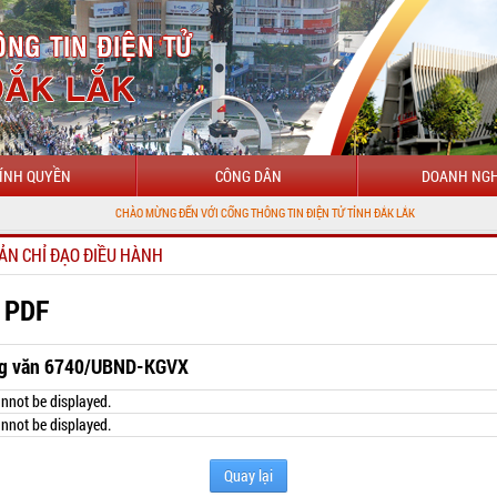
ÍNH QUYỀN
CÔNG DÂN
DOANH NGH
CHÀO MỪNG ĐẾN VỚI CỔNG THÔNG TIN ĐIỆN TỬ TỈNH ĐẮK LẮK
ẢN CHỈ ĐẠO ĐIỀU HÀNH
 PDF
g văn 6740/UBND-KGVX
nnot be displayed.
nnot be displayed.
Quay lại