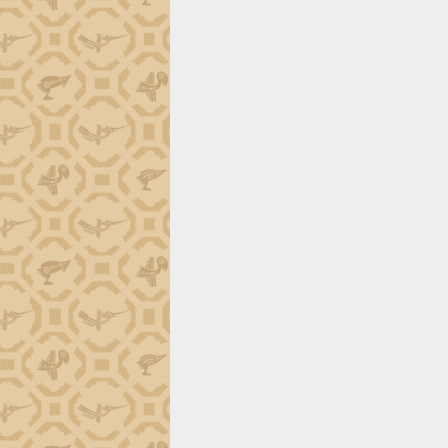
trường Nguyễn Hoàng Hiệp khảo sát
vùng trồng và doanh nghiệp đóng gói
sầu riêng tại Đắk Lắk
Trình diễn nghệ thuật chế biến các
món ăn từ sầu riêng
Đắk Lắk công bố Quy hoạch và xúc
tiến đầu tư tỉnh
Ngành cá ngừ Đắk Lắk chủ động thích
ứng để giữ vững thị trường xuất khẩu
Diễn đàn Kinh tế tư nhân Việt Nam đột
phá cơ chế - Hợp tác công tư
Đề án 06 tạo bước ngoặt đột phá trong
cải cách hành chính tỉnh Đắk Lắk
Kết nối tour, đẩy mạnh chuyển đổi số
để phát triển du lịch Đắk Lắk
Khởi động Dự án Đầu tư xây dựng hạ
tầng kỹ thuật Cụm công nghiệp Tân
Tiến
Gặp mặt các cơ quan báo chí nhân Kỷ
niệm 101 năm Ngày Báo chí Cách
mạng Việt Nam