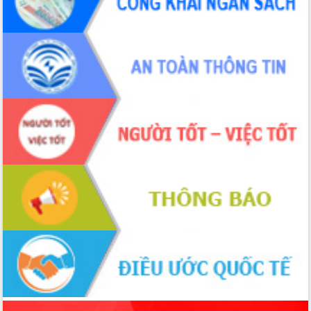
để phát triển du lịch Đắk Lắk
Khởi động Dự án Đầu tư xây dựng hạ
tầng kỹ thuật Cụm công nghiệp Tân
Tiến
Gặp mặt các cơ quan báo chí nhân Kỷ
niệm 101 năm Ngày Báo chí Cách
mạng Việt Nam
Đắk Lắk sơ kết 4 năm triển khai thực
hiện Đề án 06 của Chính phủ
Họp báo thông tin về Hội nghị Công bố
Quy hoạch và Xúc tiến đầu tư tỉnh Đắk
Lắk
Khơi thông điểm nghẽn, đẩy nhanh
giải ngân vốn khắc phục thiên tai
HĐND tỉnh thông qua điều chỉnh Quy
hoạch tỉnh thời kỳ 2021-2030
Hội thảo góp ý hồ sơ điều chỉnh quy
hoạch tỉnh Đắk Lắk thời kỳ 2021-2030,
tầm nhìn đến năm 2050
Nâng cao hiệu quả hoạt động của các