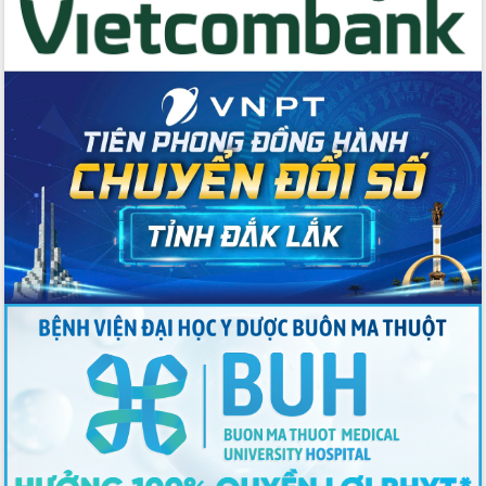
nhất, Quốc hội khóa XVI
Quyết liệt cải cách hành chính, khơi
thông nguồn lực phát triển
Nâng cao hiệu lực, hiệu quả HĐND
tỉnh thông qua hiện đại hóa hành chính
Xã Ea Phê gắn cải cách hành chính với
chuyển đổi số
Phó Chủ tịch Thường trực UBND tỉnh
Hồ Thị Nguyên Thảo làm việc tại Trung
tâm Phục vụ hành chính công xã Ea
Phê
Xây dựng nền hành chính số đồng
hành cùng nông dân dân, doanh nghiệp
Giai đoạn 2026-2030, Đắk Lắk phấn
đấu có 77% xã đạt chuẩn nông thôn
mới
Chuyển đổi số 'mở đường' cho nông
nghiệp Đắk Lắk tăng trưởng bứt phá
Triển khai đồng bộ đo đạc, lập hồ sơ
địa chính, hoàn thiện cơ sở dữ liệu đất
đai