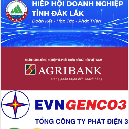
Đắk Lắk: Tôn vinh 46 giải pháp tại Hội
thi Sáng tạo Kỹ thuật 2024 - 2025
Đắk Lắk rà soát, điều chỉnh Đề án 190
về phát triển nuôi trồng thủy sản
Phó Chủ tịch UBND tỉnh Đắk Lắk
Trương Công Thái kiểm tra thực địa
Dự án cao tốc Khánh Hòa - Buôn Ma
Thuột
Định vị cà phê Việt Nam như một “di
sản sống” trong dòng chảy toàn cầu
Xây dựng nông thôn mới: Nâng cao đời
sống người dân từ những mô hình thiết
thực
Quyết liệt tháo gỡ vướng mắc, đẩy
nhanh tiến độ các dự án trọng điểm
trong Khu kinh tế Nam Phú Yên
Hòn Yến phát triển du lịch gắn với bảo
tồn biển
Lấy ý kiến điều chỉnh Quy hoạch tỉnh
Đắk Lắk thời kỳ 2021-2030, tầm nhìn