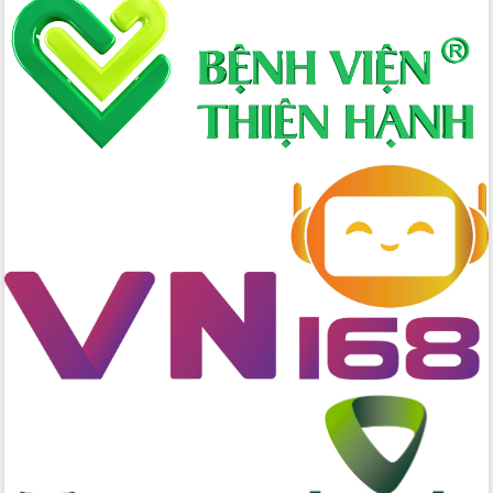
đến năm 2050
Phát động chiến dịch 30 ngày đêm
giải phóng mặt bằng Tuyến đường bộ
ven biển
Đắk Lắk nỗ lực thúc đẩy tăng trưởng
kinh tế từ 10% trở lên trong Quý
II/2026
Đắk Lắk ký kết thỏa thuận hợp tác về
chuyển đổi số giai đoạn 2026 – 2030
với Tập đoàn Bưu chính Viễn thông
Việt Nam
Thứ trưởng Bộ Y tế làm việc với tỉnh
Đắk Lắk về phát triển nhân lực y tế
cho trạm y tế cấp xã
Du lịch Đắk Lắk nâng tầm trải nghiệm
du khách thông qua Hệ thống cơ sở dữ
liệu và Bản đồ số
Tập huấn ứng dụng trí tuệ nhân tạo (AI)
trong thương mại điện tử năm 2026
Đoàn đại biểu Quốc hội tỉnh Đắk Lắk
trao đổi thông tin trước Kỳ họp thứ