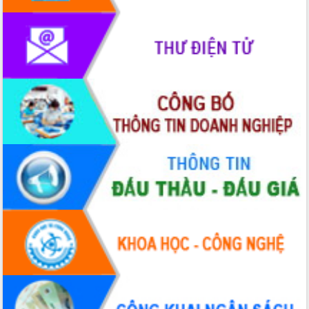
Lễ truy điệu và an táng hài cốt liệt sĩ
tại Nghĩa trang Liệt sĩ xã Sơn Hòa
Bàn giải pháp tháo gỡ khó khăn trong
xuất khẩu sầu riêng và triển khai quy
định EUDR
Thứ trưởng Bộ Nông nghiệp và Môi
trường Nguyễn Hoàng Hiệp khảo sát
vùng trồng và doanh nghiệp đóng gói
sầu riêng tại Đắk Lắk
Trình diễn nghệ thuật chế biến các
món ăn từ sầu riêng
Đắk Lắk công bố Quy hoạch và xúc
tiến đầu tư tỉnh
Ngành cá ngừ Đắk Lắk chủ động thích
ứng để giữ vững thị trường xuất khẩu
Diễn đàn Kinh tế tư nhân Việt Nam đột
phá cơ chế - Hợp tác công tư
Đề án 06 tạo bước ngoặt đột phá trong
cải cách hành chính tỉnh Đắk Lắk
Kết nối tour, đẩy mạnh chuyển đổi số