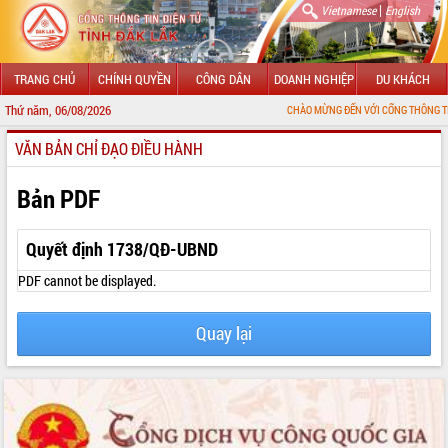
|
Vietnamese
English
TRANG CHỦ
CHÍNH QUYỀN
CÔNG DÂN
DOANH NGHIỆP
DU KHÁCH
Thứ năm, 06/08/2026
CHÀO MỪNG ĐẾN VỚI CỔNG THÔNG TIN ĐIỆN TỬ 
VĂN BẢN CHỈ ĐẠO ĐIỀU HÀNH
GIỚI THIỆU
LÃNH ĐẠO UBND TỈNH
Bản PDF
TIN TỨC SỰ KIỆN
Quyết định 1738/QĐ-UBND
SỞ, BAN, NGÀNH
PDF cannot be displayed.
UBND CÁC XÃ, PHƯỜNG
Quay lại
THÔNG TIN CHỈ ĐẠO ĐIỀU HÀNH
HỆ THỐNG VĂN BẢN
VĂN BẢN HĐND TỈNH