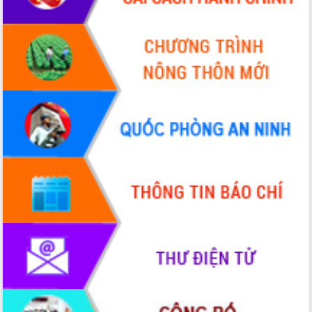
VIDEO
Không có file video nào để phát.
ALBUM ẢNH
LIÊN KẾT WEB