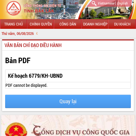
|
Vietnamese
English
TRANG CHỦ
CHÍNH QUYỀN
CÔNG DÂN
DOANH NGHIỆP
DU KHÁCH
Thứ năm, 06/08/2026
CHÀO MỪNG 
VĂN BẢN CHỈ ĐẠO ĐIỀU HÀNH
GIỚI THIỆU
LÃNH ĐẠO UBND TỈNH
Bản PDF
TIN TỨC SỰ KIỆN
Kế hoạch 6779/KH-UBND
SỞ, BAN, NGÀNH
PDF cannot be displayed.
UBND CÁC XÃ, PHƯỜNG
Quay lại
THÔNG TIN CHỈ ĐẠO ĐIỀU HÀNH
HỆ THỐNG VĂN BẢN
VĂN BẢN HĐND TỈNH