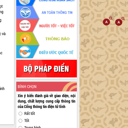
ọt
ờng
g
c và
ác
a
BÌNH CHỌN
inh
Xin ý kiến đánh giá về giao diện, nội
dung, chất lượng cung cấp thông tin
của Cổng thông tin điện tử tỉnh
Rất tốt
Tốt
Trung bình