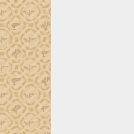
tiến đầu tư tỉnh
Ngành cá ngừ Đắk Lắk chủ động thích
ứng để giữ vững thị trường xuất khẩu
Diễn đàn Kinh tế tư nhân Việt Nam đột
phá cơ chế - Hợp tác công tư
Đề án 06 tạo bước ngoặt đột phá trong
cải cách hành chính tỉnh Đắk Lắk
Kết nối tour, đẩy mạnh chuyển đổi số
để phát triển du lịch Đắk Lắk
Khởi động Dự án Đầu tư xây dựng hạ
tầng kỹ thuật Cụm công nghiệp Tân
Tiến
Gặp mặt các cơ quan báo chí nhân Kỷ
niệm 101 năm Ngày Báo chí Cách
mạng Việt Nam
Đắk Lắk sơ kết 4 năm triển khai thực
hiện Đề án 06 của Chính phủ
Họp báo thông tin về Hội nghị Công bố
Quy hoạch và Xúc tiến đầu tư tỉnh Đắk
Lắk