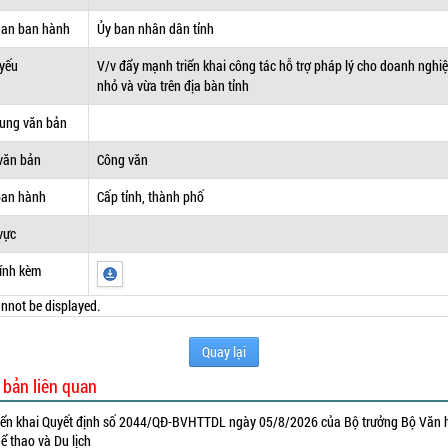
uan ban hành
Ủy ban nhân dân tỉnh
 yếu
V/v đẩy mạnh triển khai công tác hỗ trợ pháp lý cho doanh nghi
nhỏ và vừa trên địa bàn tỉnh
dung văn bản
văn bản
Công văn
ban hành
Cấp tỉnh, thành phố
vực
ính kèm
nnot be displayed.
Quay lại
 bản liên quan
iển khai Quyết định số 2044/QĐ-BVHTTDL ngày 05/8/2026 của Bộ trưởng Bộ Văn 
ể thao và Du lịch