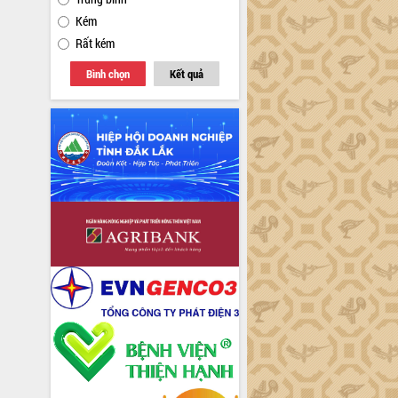
Kém
Rất kém
Bình chọn
Kết quả