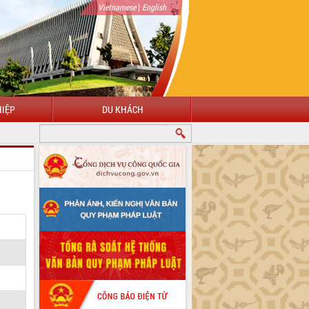
|
Vietnamese
English
IỆP
DU KHÁCH
HÀO MỪNG ĐẾN VỚI CỔNG THÔNG TIN ĐIỆN TỬ TỈNH ĐẮK LẮK