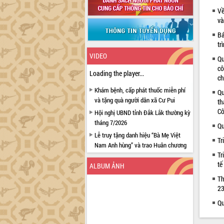
Về
và
Bá
tr
VIDEO
Qu
cô
Loading the player...
ch
Khám bệnh, cấp phát thuốc miễn phí
Qu
và tặng quà người dân xã Cư Pui
th
Cô
Hội nghị UBND tỉnh Đắk Lắk thường kỳ
tháng 7/2026
Qu
Lễ truy tặng danh hiệu “Bà Mẹ Việt
Tr
Nam Anh hùng” và trao Huân chương
Tr
Lao động
tế
ALBUM ẢNH
UBND tỉnh Đắk Lắk triển khai nhiệm
vụ 6 tháng cuối năm 2026
Th
23
Kỳ họp thứ Hai, Hội đồng nhân dân
tỉnh khóa XI quyết nghị nhiều nội dung
Qu
quan trọng
Bí thư Tỉnh ủy Lương Nguyễn Minh