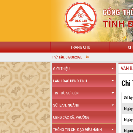
TRANG CHỦ
CH
Thứ sáu, 07/08/2026
VĂN B
GIỚI THIỆU
Chi
LÃNH ĐẠO UBND TỈNH
TIN TỨC SỰ KIỆN
Số ký
SỞ, BAN, NGÀNH
Ngày
UBND CÁC XÃ, PHƯỜNG
Ngày 
THÔNG TIN CHỈ ĐẠO ĐIỀU HÀNH
Ngườ