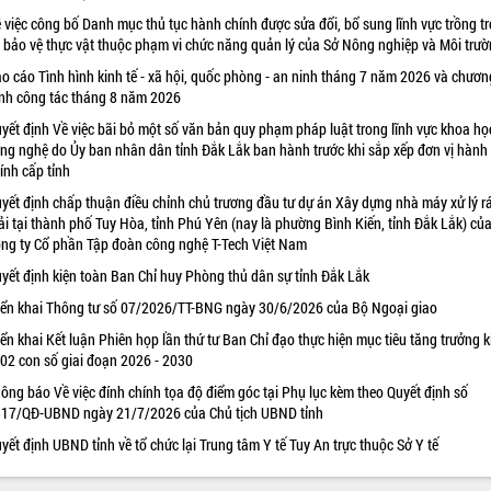
 việc công bố Danh mục thủ tục hành chính được sửa đổi, bổ sung lĩnh vực trồng tr
 bảo vệ thực vật thuộc phạm vi chức năng quản lý của Sở Nông nghiệp và Môi trư
o cáo Tình hình kinh tế - xã hội, quốc phòng - an ninh tháng 7 năm 2026 và chươn
ình công tác tháng 8 năm 2026
yết định Về việc bãi bỏ một số văn bản quy phạm pháp luật trong lĩnh vực khoa họ
ng nghệ do Ủy ban nhân dân tỉnh Đắk Lắk ban hành trước khi sắp xếp đơn vị hành
ính cấp tỉnh
yết định chấp thuận điều chỉnh chủ trương đầu tư dự án Xây dựng nhà máy xử lý r
ải tại thành phố Tuy Hòa, tỉnh Phú Yên (nay là phường Bình Kiến, tỉnh Đắk Lắk) củ
ng ty Cổ phần Tập đoàn công nghệ T-Tech Việt Nam
yết định kiện toàn Ban Chỉ huy Phòng thủ dân sự tỉnh Đắk Lắk
iển khai Thông tư số 07/2026/TT-BNG ngày 30/6/2026 của Bộ Ngoại giao
iển khai Kết luận Phiên họp lần thứ tư Ban Chỉ đạo thực hiện mục tiêu tăng trưởng k
 02 con số giai đoạn 2026 - 2030
ông báo Về việc đính chính tọa độ điểm góc tại Phụ lục kèm theo Quyết định số
17/QĐ-UBND ngày 21/7/2026 của Chủ tịch UBND tỉnh
yết định UBND tỉnh về tổ chức lại Trung tâm Y tế Tuy An trực thuộc Sở Y tế