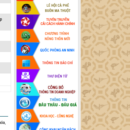
ệp
hóa,