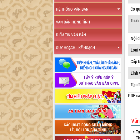
Cơ q
HỆ THỐNG VĂN BẢN
Trích
VĂN BẢN HĐND TỈNH
ĐIỂM TIN VĂN BẢN
Nội 
QUY HOẠCH - KẾ HOẠCH
Loại 
Cấp 
Lĩnh 
Tệp đ
PDF ca
Văn
Tr
Th