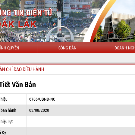
ÍNH QUYỀN
CÔNG DÂN
DOANH NGH
C
ẢN CHỈ ĐẠO ĐIỀU HÀNH
 Tiết Văn Bản
 hiệu
6786/UBND-NC
 ban hành
03/08/2020
hiệu lực
i Ký