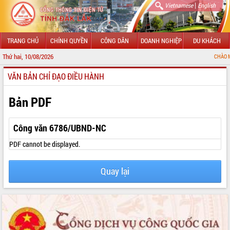
|
Vietnamese
English
TRANG CHỦ
CHÍNH QUYỀN
CÔNG DÂN
DOANH NGHIỆP
DU KHÁCH
Thứ hai, 10/08/2026
CHÀO MỪNG ĐẾN VỚ
VĂN BẢN CHỈ ĐẠO ĐIỀU HÀNH
GIỚI THIỆU
LÃNH ĐẠO UBND TỈNH
Bản PDF
TIN TỨC SỰ KIỆN
Công văn 6786/UBND-NC
SỞ, BAN, NGÀNH
PDF cannot be displayed.
UBND CÁC XÃ, PHƯỜNG
Quay lại
THÔNG TIN CHỈ ĐẠO ĐIỀU HÀNH
HỆ THỐNG VĂN BẢN
VĂN BẢN HĐND TỈNH