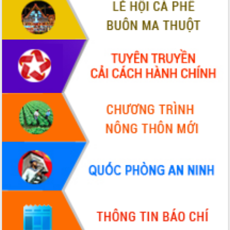
VIDEO
Không có file video nào để phát.
ALBUM ẢNH
LIÊN KẾT WEB