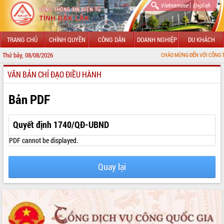
|
Vietnamese
English
TRANG CHỦ
CHÍNH QUYỀN
CÔNG DÂN
DOANH NGHIỆP
DU KHÁCH
Thứ bảy, 08/08/2026
CHÀO MỪNG ĐẾN VỚI CỔNG THÔNG TIN ĐI
VĂN BẢN CHỈ ĐẠO ĐIỀU HÀNH
GIỚI THIỆU
LÃNH ĐẠO UBND TỈNH
Bản PDF
TIN TỨC SỰ KIỆN
Quyết định 1740/QĐ-UBND
SỞ, BAN, NGÀNH
PDF cannot be displayed.
UBND CÁC XÃ, PHƯỜNG
Quay lại
THÔNG TIN CHỈ ĐẠO ĐIỀU HÀNH
HỆ THỐNG VĂN BẢN
VĂN BẢN HĐND TỈNH