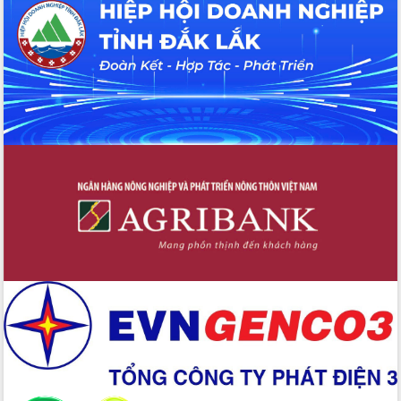
Hội thảo khoa học “Giải pháp thúc đẩy
phát triển nền kinh tế xanh tại tỉnh
Đắk Lắk”
Tăng cường giám sát, đôn đốc thực
hiện nhiệm vụ quản lý tài sản công
hàng tuần
Tháo gỡ những vướng mắc, đẩy mạnh
công tác cải cách thủ tục hành chính
tại Trung tâm Phục vụ hành chính
công tỉnh
Đắk Lắk: Tôn vinh 46 giải pháp tại Hội
thi Sáng tạo Kỹ thuật 2024 - 2025
Đắk Lắk rà soát, điều chỉnh Đề án 190
về phát triển nuôi trồng thủy sản
Phó Chủ tịch UBND tỉnh Đắk Lắk
Trương Công Thái kiểm tra thực địa
Dự án cao tốc Khánh Hòa - Buôn Ma
Thuột
Định vị cà phê Việt Nam như một “di
sản sống” trong dòng chảy toàn cầu