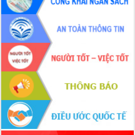
món ăn từ sầu riêng
Đắk Lắk công bố Quy hoạch và xúc
tiến đầu tư tỉnh
Ngành cá ngừ Đắk Lắk chủ động thích
ứng để giữ vững thị trường xuất khẩu
Diễn đàn Kinh tế tư nhân Việt Nam đột
phá cơ chế - Hợp tác công tư
Đề án 06 tạo bước ngoặt đột phá trong
cải cách hành chính tỉnh Đắk Lắk
Kết nối tour, đẩy mạnh chuyển đổi số
để phát triển du lịch Đắk Lắk
Khởi động Dự án Đầu tư xây dựng hạ
tầng kỹ thuật Cụm công nghiệp Tân
Tiến
Gặp mặt các cơ quan báo chí nhân Kỷ
niệm 101 năm Ngày Báo chí Cách
mạng Việt Nam
Đắk Lắk sơ kết 4 năm triển khai thực
hiện Đề án 06 của Chính phủ
Họp báo thông tin về Hội nghị Công bố