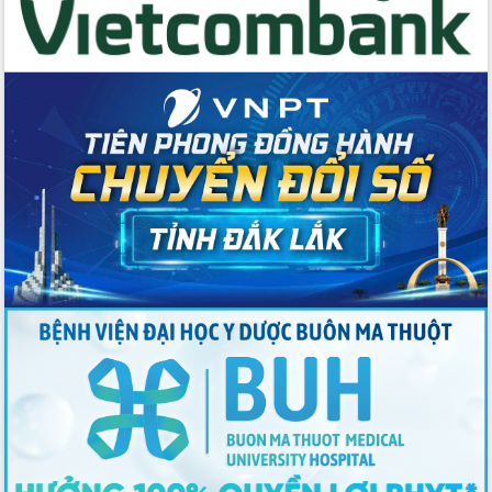
Thứ trưởng Bộ Y tế làm việc với tỉnh
Đắk Lắk về phát triển nhân lực y tế
cho trạm y tế cấp xã
Du lịch Đắk Lắk nâng tầm trải nghiệm
du khách thông qua Hệ thống cơ sở dữ
liệu và Bản đồ số
Tập huấn ứng dụng trí tuệ nhân tạo (AI)
trong thương mại điện tử năm 2026
Đoàn đại biểu Quốc hội tỉnh Đắk Lắk
trao đổi thông tin trước Kỳ họp thứ
nhất, Quốc hội khóa XVI
Quyết liệt cải cách hành chính, khơi
thông nguồn lực phát triển
Nâng cao hiệu lực, hiệu quả HĐND
tỉnh thông qua hiện đại hóa hành chính
Xã Ea Phê gắn cải cách hành chính với
chuyển đổi số
Phó Chủ tịch Thường trực UBND tỉnh
Hồ Thị Nguyên Thảo làm việc tại Trung
tâm Phục vụ hành chính công xã Ea
Phê