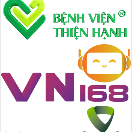
Xây dựng nông thôn mới: Nâng cao đời
sống người dân từ những mô hình thiết
thực
Quyết liệt tháo gỡ vướng mắc, đẩy
nhanh tiến độ các dự án trọng điểm
trong Khu kinh tế Nam Phú Yên
Hòn Yến phát triển du lịch gắn với bảo
tồn biển
Lấy ý kiến điều chỉnh Quy hoạch tỉnh
Đắk Lắk thời kỳ 2021-2030, tầm nhìn
đến năm 2050
Phát động chiến dịch 30 ngày đêm
giải phóng mặt bằng Tuyến đường bộ
ven biển
Đắk Lắk nỗ lực thúc đẩy tăng trưởng
kinh tế từ 10% trở lên trong Quý
II/2026
Đắk Lắk ký kết thỏa thuận hợp tác về
chuyển đổi số giai đoạn 2026 – 2030
với Tập đoàn Bưu chính Viễn thông
Việt Nam