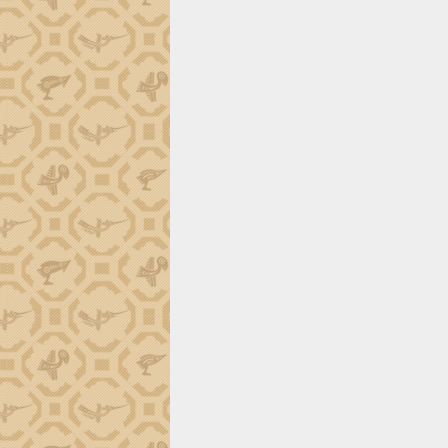
tiến đầu tư tỉnh
Ngành cá ngừ Đắk Lắk chủ động thích
ứng để giữ vững thị trường xuất khẩu
Diễn đàn Kinh tế tư nhân Việt Nam đột
phá cơ chế - Hợp tác công tư
Đề án 06 tạo bước ngoặt đột phá trong
cải cách hành chính tỉnh Đắk Lắk
Kết nối tour, đẩy mạnh chuyển đổi số
để phát triển du lịch Đắk Lắk
Khởi động Dự án Đầu tư xây dựng hạ
tầng kỹ thuật Cụm công nghiệp Tân
Tiến
Gặp mặt các cơ quan báo chí nhân Kỷ
niệm 101 năm Ngày Báo chí Cách
mạng Việt Nam
Đắk Lắk sơ kết 4 năm triển khai thực
hiện Đề án 06 của Chính phủ
Họp báo thông tin về Hội nghị Công bố
Quy hoạch và Xúc tiến đầu tư tỉnh Đắk
Lắk