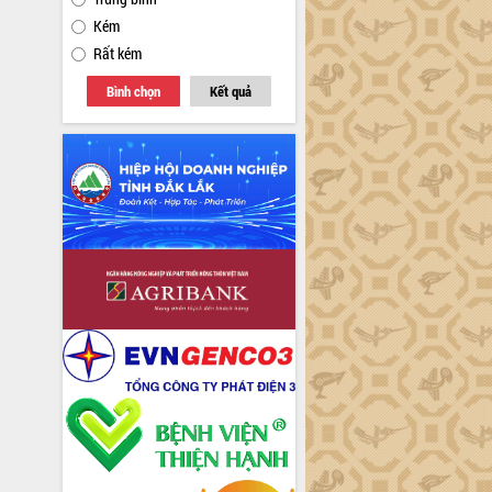
Kém
Rất kém
Bình chọn
Kết quả