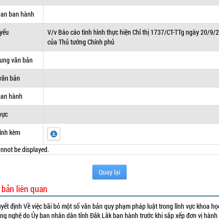
uan ban hành
 yếu
V/v Báo cáo tình hình thực hiện Chỉ thị 1737/CT-TTg ngày 20/9/
của Thủ tướng Chính phủ
dung văn bản
văn bản
ban hành
vực
ính kèm
nnot be displayed.
Quay lại
 bản liên quan
yết định Về việc bãi bỏ một số văn bản quy phạm pháp luật trong lĩnh vực khoa họ
ng nghệ do Ủy ban nhân dân tỉnh Đắk Lắk ban hành trước khi sắp xếp đơn vị hành