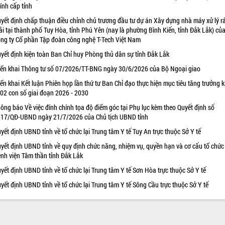
ính cấp tỉnh
yết định chấp thuận điều chỉnh chủ trương đầu tư dự án Xây dựng nhà máy xử lý r
ải tại thành phố Tuy Hòa, tỉnh Phú Yên (nay là phường Bình Kiến, tỉnh Đắk Lắk) củ
ng ty Cổ phần Tập đoàn công nghệ T-Tech Việt Nam
yết định kiện toàn Ban Chỉ huy Phòng thủ dân sự tỉnh Đắk Lắk
iển khai Thông tư số 07/2026/TT-BNG ngày 30/6/2026 của Bộ Ngoại giao
iển khai Kết luận Phiên họp lần thứ tư Ban Chỉ đạo thực hiện mục tiêu tăng trưởng k
 02 con số giai đoạn 2026 - 2030
ông báo Về việc đính chính tọa độ điểm góc tại Phụ lục kèm theo Quyết định số
17/QĐ-UBND ngày 21/7/2026 của Chủ tịch UBND tỉnh
yết định UBND tỉnh về tổ chức lại Trung tâm Y tế Tuy An trực thuộc Sở Y tế
yết định UBND tỉnh về quy định chức năng, nhiệm vụ, quyền hạn và cơ cấu tổ chức
nh viện Tâm thần tỉnh Đắk Lắk
yết định UBND tỉnh về tổ chức lại Trung tâm Y tế Sơn Hòa trực thuộc Sở Y tế
yết định UBND tỉnh về tổ chức lại Trung tâm Y tế Sông Cầu trực thuộc Sở Y tế