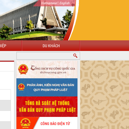
|
Vietnamese
English
IỆP
DU KHÁCH