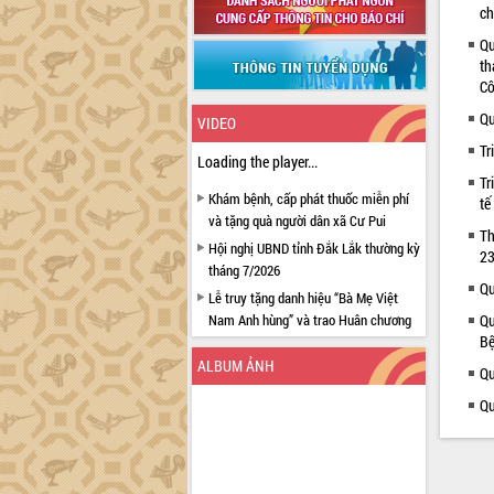
ch
Qu
th
Cô
Qu
VIDEO
Tr
Loading the player...
Tr
Khám bệnh, cấp phát thuốc miễn phí
tế
và tặng quà người dân xã Cư Pui
Th
Hội nghị UBND tỉnh Đắk Lắk thường kỳ
23
tháng 7/2026
Qu
Lễ truy tặng danh hiệu “Bà Mẹ Việt
Nam Anh hùng” và trao Huân chương
Qu
Bệ
Lao động
ALBUM ẢNH
UBND tỉnh Đắk Lắk triển khai nhiệm
Qu
vụ 6 tháng cuối năm 2026
Qu
Kỳ họp thứ Hai, Hội đồng nhân dân
tỉnh khóa XI quyết nghị nhiều nội dung
quan trọng
Bí thư Tỉnh ủy Lương Nguyễn Minh