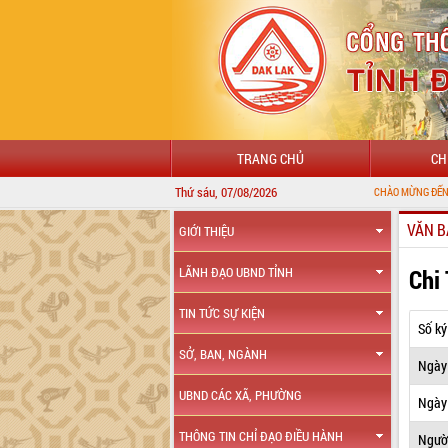
TRANG CHỦ
CH
Thứ sáu, 07/08/2026
CHÀO MỪNG ĐẾN VỚI CỔNG THÔ
VĂN B
GIỚI THIỆU
Chi
LÃNH ĐẠO UBND TỈNH
TIN TỨC SỰ KIỆN
Số ký
SỞ, BAN, NGÀNH
Ngày
UBND CÁC XÃ, PHƯỜNG
Ngày 
THÔNG TIN CHỈ ĐẠO ĐIỀU HÀNH
Ngườ