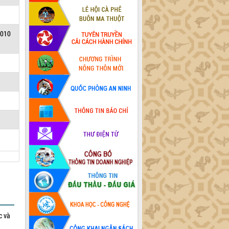
2010
c và