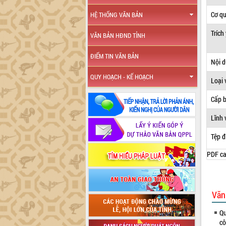
Cơ q
HỆ THỐNG VĂN BẢN
Trích
VĂN BẢN HĐND TỈNH
ĐIỂM TIN VĂN BẢN
Nội 
QUY HOẠCH - KẾ HOẠCH
Loại 
Cấp 
Lĩnh 
Tệp đ
PDF ca
Văn
Qu
cô