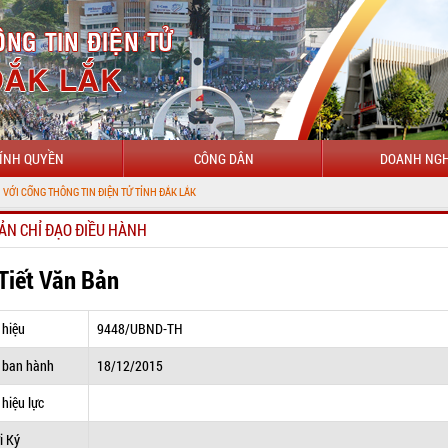
ÍNH QUYỀN
CÔNG DÂN
DOANH NGH
NG TIN ĐIỆN TỬ TỈNH ĐẮK LẮK
ẢN CHỈ ĐẠO ĐIỀU HÀNH
 Tiết Văn Bản
 hiệu
9448/UBND-TH
 ban hành
18/12/2015
hiệu lực
i Ký