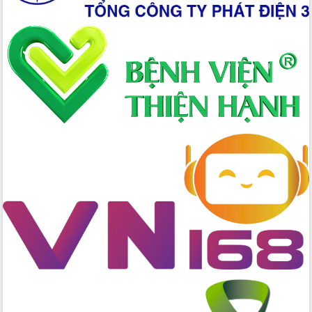
Hòn Yến phát triển du lịch gắn với bảo
tồn biển
Lấy ý kiến điều chỉnh Quy hoạch tỉnh
Đắk Lắk thời kỳ 2021-2030, tầm nhìn
đến năm 2050
Phát động chiến dịch 30 ngày đêm
giải phóng mặt bằng Tuyến đường bộ
ven biển
Đắk Lắk nỗ lực thúc đẩy tăng trưởng
kinh tế từ 10% trở lên trong Quý
II/2026
Đắk Lắk ký kết thỏa thuận hợp tác về
chuyển đổi số giai đoạn 2026 – 2030
với Tập đoàn Bưu chính Viễn thông
Việt Nam
Thứ trưởng Bộ Y tế làm việc với tỉnh
Đắk Lắk về phát triển nhân lực y tế
cho trạm y tế cấp xã
Du lịch Đắk Lắk nâng tầm trải nghiệm
du khách thông qua Hệ thống cơ sở dữ
liệu và Bản đồ số