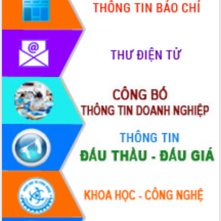
phát triển mới
Thường trực HĐND tỉnh Đắk Lắk gặp
mặt Đoàn chuyên gia y tế TP. Hồ Chí
Minh
Lễ truy điệu và an táng hài cốt liệt sĩ
tại Nghĩa trang Liệt sĩ xã Sơn Hòa
Bàn giải pháp tháo gỡ khó khăn trong
xuất khẩu sầu riêng và triển khai quy
định EUDR
Thứ trưởng Bộ Nông nghiệp và Môi
trường Nguyễn Hoàng Hiệp khảo sát
vùng trồng và doanh nghiệp đóng gói
sầu riêng tại Đắk Lắk
Trình diễn nghệ thuật chế biến các
món ăn từ sầu riêng
Đắk Lắk công bố Quy hoạch và xúc
tiến đầu tư tỉnh
Ngành cá ngừ Đắk Lắk chủ động thích
ứng để giữ vững thị trường xuất khẩu
Diễn đàn Kinh tế tư nhân Việt Nam đột