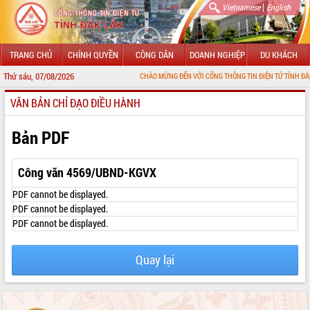
|
Vietnamese
English
TRANG CHỦ
CHÍNH QUYỀN
CÔNG DÂN
DOANH NGHIỆP
DU KHÁCH
Thứ sáu, 07/08/2026
CHÀO MỪNG ĐẾN VỚI CỔNG THÔNG TIN ĐIỆN TỬ TỈNH ĐẮK LẮK
VĂN BẢN CHỈ ĐẠO ĐIỀU HÀNH
GIỚI THIỆU
LÃNH ĐẠO UBND TỈNH
Bản PDF
TIN TỨC SỰ KIỆN
Công văn 4569/UBND-KGVX
SỞ, BAN, NGÀNH
PDF cannot be displayed.
PDF cannot be displayed.
UBND CÁC XÃ, PHƯỜNG
PDF cannot be displayed.
THÔNG TIN CHỈ ĐẠO ĐIỀU HÀNH
Quay lại
HỆ THỐNG VĂN BẢN
VĂN BẢN HĐND TỈNH