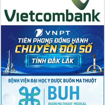
Tập huấn ứng dụng trí tuệ nhân tạo (AI)
trong thương mại điện tử năm 2026
Đoàn đại biểu Quốc hội tỉnh Đắk Lắk
trao đổi thông tin trước Kỳ họp thứ
nhất, Quốc hội khóa XVI
Quyết liệt cải cách hành chính, khơi
thông nguồn lực phát triển
Nâng cao hiệu lực, hiệu quả HĐND
tỉnh thông qua hiện đại hóa hành chính
Xã Ea Phê gắn cải cách hành chính với
chuyển đổi số
Phó Chủ tịch Thường trực UBND tỉnh
Hồ Thị Nguyên Thảo làm việc tại Trung
tâm Phục vụ hành chính công xã Ea
Phê
Xây dựng nền hành chính số đồng
hành cùng nông dân dân, doanh nghiệp
Giai đoạn 2026-2030, Đắk Lắk phấn
đấu có 77% xã đạt chuẩn nông thôn
mới