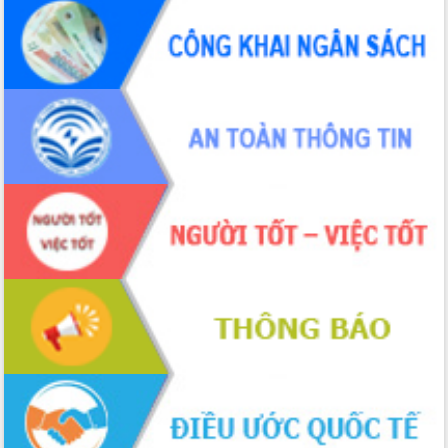
phá cơ chế - Hợp tác công tư
Đề án 06 tạo bước ngoặt đột phá trong
cải cách hành chính tỉnh Đắk Lắk
Kết nối tour, đẩy mạnh chuyển đổi số
để phát triển du lịch Đắk Lắk
Khởi động Dự án Đầu tư xây dựng hạ
tầng kỹ thuật Cụm công nghiệp Tân
Tiến
Gặp mặt các cơ quan báo chí nhân Kỷ
niệm 101 năm Ngày Báo chí Cách
mạng Việt Nam
Đắk Lắk sơ kết 4 năm triển khai thực
hiện Đề án 06 của Chính phủ
Họp báo thông tin về Hội nghị Công bố
Quy hoạch và Xúc tiến đầu tư tỉnh Đắk
Lắk
Khơi thông điểm nghẽn, đẩy nhanh
giải ngân vốn khắc phục thiên tai
HĐND tỉnh thông qua điều chỉnh Quy
hoạch tỉnh thời kỳ 2021-2030