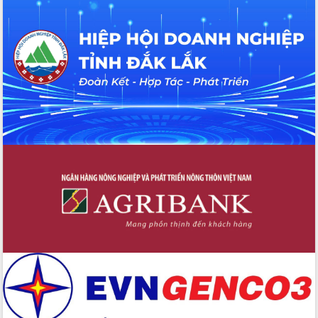
Tháo gỡ những vướng mắc, đẩy mạnh
công tác cải cách thủ tục hành chính
tại Trung tâm Phục vụ hành chính
công tỉnh
Đắk Lắk: Tôn vinh 46 giải pháp tại Hội
thi Sáng tạo Kỹ thuật 2024 - 2025
Đắk Lắk rà soát, điều chỉnh Đề án 190
về phát triển nuôi trồng thủy sản
Phó Chủ tịch UBND tỉnh Đắk Lắk
Trương Công Thái kiểm tra thực địa
Dự án cao tốc Khánh Hòa - Buôn Ma
Thuột
Định vị cà phê Việt Nam như một “di
sản sống” trong dòng chảy toàn cầu
Xây dựng nông thôn mới: Nâng cao đời
sống người dân từ những mô hình thiết
thực
Quyết liệt tháo gỡ vướng mắc, đẩy
nhanh tiến độ các dự án trọng điểm
trong Khu kinh tế Nam Phú Yên