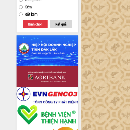
Kém
Rất kém
Bình chọn
Kết quả