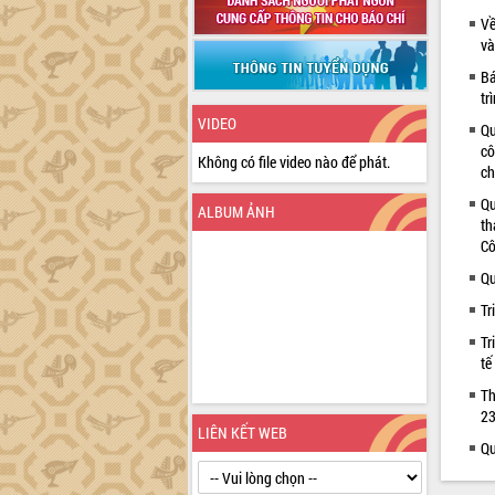
Về
và
Bá
tr
VIDEO
Qu
cô
Không có file video nào để phát.
ch
Qu
ALBUM ẢNH
th
Cô
Qu
Tr
Tr
tế
Th
23
LIÊN KẾT WEB
Qu