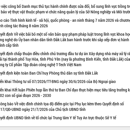
 việc công bố Danh mục thủ tục hành chính được sửa đổi, bổ sung lĩnh vực trồng tr
 bảo vệ thực vật thuộc phạm vi chức năng quản lý của Sở Nông nghiệp và Môi trư
o cáo Tình hình kinh tế - xã hội, quốc phòng - an ninh tháng 7 năm 2026 và chươn
ình công tác tháng 8 năm 2026
yết định Về việc bãi bỏ một số văn bản quy phạm pháp luật trong lĩnh vực khoa họ
ng nghệ do Ủy ban nhân dân tỉnh Đắk Lắk ban hành trước khi sắp xếp đơn vị hành
ính cấp tỉnh
yết định chấp thuận điều chỉnh chủ trương đầu tư dự án Xây dựng nhà máy xử lý r
ải tại thành phố Tuy Hòa, tỉnh Phú Yên (nay là phường Bình Kiến, tỉnh Đắk Lắk) củ
ng ty Cổ phần Tập đoàn công nghệ T-Tech Việt Nam
yết định kiện toàn Ban Chỉ huy Phòng thủ dân sự tỉnh Đắk Lắk
iển khai Thông tư số 07/2026/TT-BNG ngày 30/6/2026 của Bộ Ngoại giao
iển khai Kết luận Phiên họp lần thứ tư Ban Chỉ đạo thực hiện mục tiêu tăng trưởng k
 02 con số giai đoạn 2026 - 2030
ông báo Về việc đính chính tọa độ điểm góc tại Phụ lục kèm theo Quyết định số
17/QĐ-UBND ngày 21/7/2026 của Chủ tịch UBND tỉnh
yết định UBND tỉnh về tổ chức lại Trung tâm Y tế Tuy An trực thuộc Sở Y tế