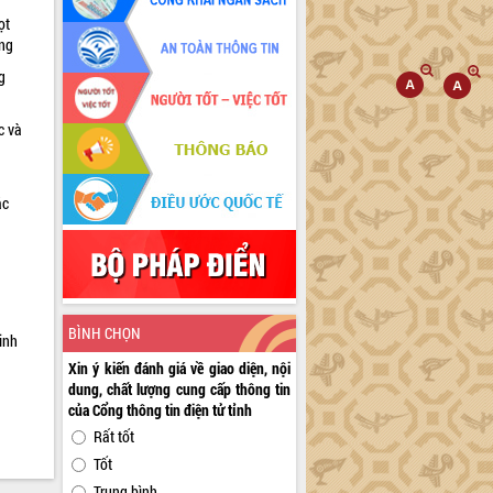
ọt
ờng
g
c và
ác
a
BÌNH CHỌN
inh
Xin ý kiến đánh giá về giao diện, nội
dung, chất lượng cung cấp thông tin
của Cổng thông tin điện tử tỉnh
Rất tốt
Tốt
Trung bình