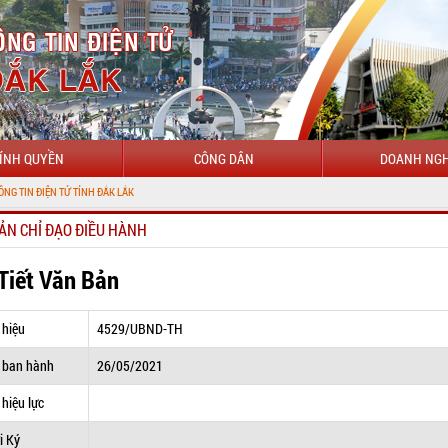
ÍNH QUYỀN
CÔNG DÂN
DOANH NGH
ẢN CHỈ ĐẠO ĐIỀU HÀNH
 Tiết Văn Bản
 hiệu
4529/UBND-TH
 ban hành
26/05/2021
hiệu lực
i Ký