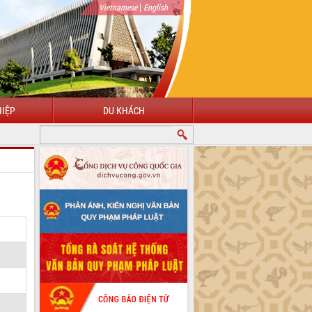
|
Vietnamese
English
IỆP
DU KHÁCH
CHÀO MỪNG ĐẾN VỚI CỔNG THÔNG TIN ĐIỆN TỬ TỈNH ĐẮK LẮK