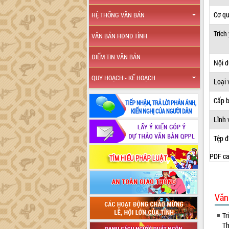
Cơ q
HỆ THỐNG VĂN BẢN
Trích
VĂN BẢN HĐND TỈNH
ĐIỂM TIN VĂN BẢN
Nội 
QUY HOẠCH - KẾ HOẠCH
Loại 
Cấp 
Lĩnh 
Tệp đ
PDF ca
Văn
Tr
Th