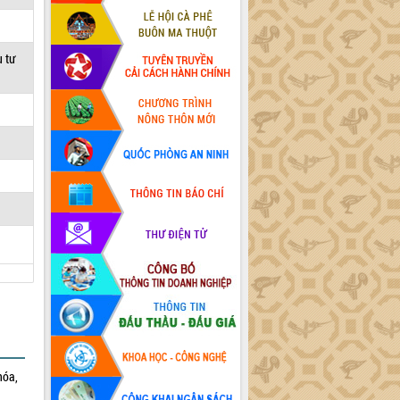
u tư
hóa,