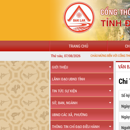
TRANG CHỦ
CH
Thứ sáu, 07/08/2026
VĂN B
GIỚI THIỆU
Chi
LÃNH ĐẠO UBND TỈNH
TIN TỨC SỰ KIỆN
Số ký
SỞ, BAN, NGÀNH
Ngày
UBND CÁC XÃ, PHƯỜNG
Ngày 
THÔNG TIN CHỈ ĐẠO ĐIỀU HÀNH
Ngườ