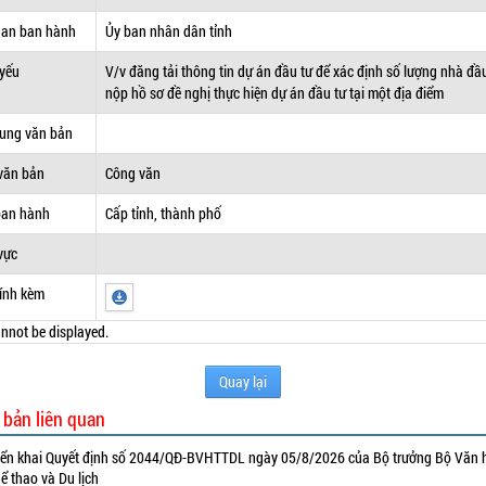
uan ban hành
Ủy ban nhân dân tỉnh
 yếu
V/v đăng tải thông tin dự án đầu tư để xác định số lượng nhà đầ
nộp hồ sơ đề nghị thực hiện dự án đầu tư tại một địa điểm
dung văn bản
văn bản
Công văn
ban hành
Cấp tỉnh, thành phố
vực
ính kèm
nnot be displayed.
Quay lại
 bản liên quan
iển khai Quyết định số 2044/QĐ-BVHTTDL ngày 05/8/2026 của Bộ trưởng Bộ Văn 
ể thao và Du lịch