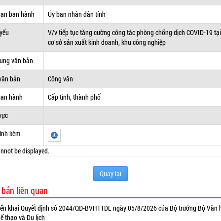
uan ban hành
Ủy ban nhân dân tỉnh
 yếu
V/v tiếp tục tăng cường công tác phòng chống dịch COVID-19 tại
cơ sở sản xuất kinh doanh, khu công nghiệp
dung văn bản
văn bản
Công văn
ban hành
Cấp tỉnh, thành phố
vực
ính kèm
nnot be displayed.
Quay lại
 bản liên quan
iển khai Quyết định số 2044/QĐ-BVHTTDL ngày 05/8/2026 của Bộ trưởng Bộ Văn 
ể thao và Du lịch