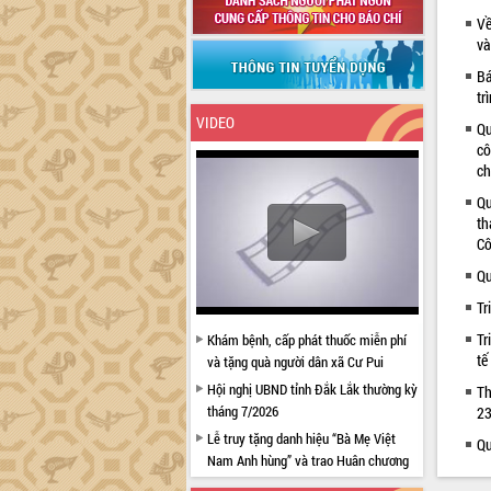
Về
và
Bá
tr
VIDEO
Qu
cô
ch
Qu
th
Cô
Qu
Tr
Tr
Khám bệnh, cấp phát thuốc miễn phí
tế
và tặng quà người dân xã Cư Pui
Hội nghị UBND tỉnh Đắk Lắk thường kỳ
Th
tháng 7/2026
23
Lễ truy tặng danh hiệu “Bà Mẹ Việt
Qu
Nam Anh hùng” và trao Huân chương
Lao động