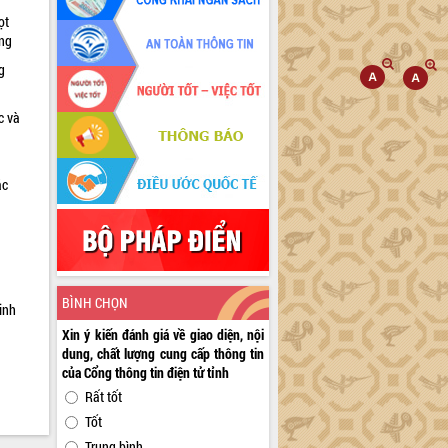
ọt
ờng
g
c và
ác
a
BÌNH CHỌN
inh
Xin ý kiến đánh giá về giao diện, nội
dung, chất lượng cung cấp thông tin
của Cổng thông tin điện tử tỉnh
Rất tốt
Tốt
Trung bình