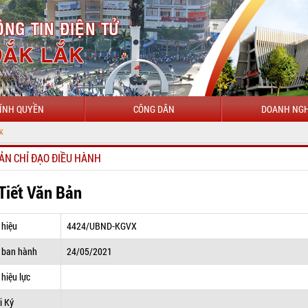
ÍNH QUYỀN
CÔNG DÂN
DOANH NGH
ẢN CHỈ ĐẠO ĐIỀU HÀNH
 Tiết Văn Bản
 hiệu
4424/UBND-KGVX
 ban hành
24/05/2021
hiệu lực
i Ký