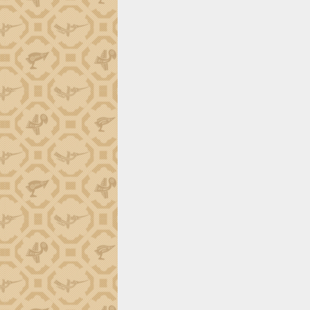
trường Nguyễn Hoàng Hiệp khảo sát
vùng trồng và doanh nghiệp đóng gói
sầu riêng tại Đắk Lắk
Trình diễn nghệ thuật chế biến các
món ăn từ sầu riêng
Đắk Lắk công bố Quy hoạch và xúc
tiến đầu tư tỉnh
Ngành cá ngừ Đắk Lắk chủ động thích
ứng để giữ vững thị trường xuất khẩu
Diễn đàn Kinh tế tư nhân Việt Nam đột
phá cơ chế - Hợp tác công tư
Đề án 06 tạo bước ngoặt đột phá trong
cải cách hành chính tỉnh Đắk Lắk
Kết nối tour, đẩy mạnh chuyển đổi số
để phát triển du lịch Đắk Lắk
Khởi động Dự án Đầu tư xây dựng hạ
tầng kỹ thuật Cụm công nghiệp Tân
Tiến
Gặp mặt các cơ quan báo chí nhân Kỷ
niệm 101 năm Ngày Báo chí Cách
mạng Việt Nam