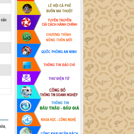
 các
hóa,