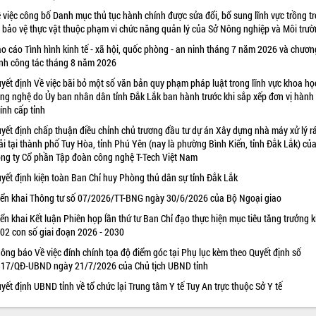
 việc công bố Danh mục thủ tục hành chính được sửa đổi, bổ sung lĩnh vực trồng tr
 bảo vệ thực vật thuộc phạm vi chức năng quản lý của Sở Nông nghiệp và Môi trư
o cáo Tình hình kinh tế - xã hội, quốc phòng - an ninh tháng 7 năm 2026 và chươn
ình công tác tháng 8 năm 2026
yết định Về việc bãi bỏ một số văn bản quy phạm pháp luật trong lĩnh vực khoa họ
ng nghệ do Ủy ban nhân dân tỉnh Đắk Lắk ban hành trước khi sắp xếp đơn vị hành
ính cấp tỉnh
yết định chấp thuận điều chỉnh chủ trương đầu tư dự án Xây dựng nhà máy xử lý r
ải tại thành phố Tuy Hòa, tỉnh Phú Yên (nay là phường Bình Kiến, tỉnh Đắk Lắk) củ
ng ty Cổ phần Tập đoàn công nghệ T-Tech Việt Nam
yết định kiện toàn Ban Chỉ huy Phòng thủ dân sự tỉnh Đắk Lắk
iển khai Thông tư số 07/2026/TT-BNG ngày 30/6/2026 của Bộ Ngoại giao
iển khai Kết luận Phiên họp lần thứ tư Ban Chỉ đạo thực hiện mục tiêu tăng trưởng k
 02 con số giai đoạn 2026 - 2030
ông báo Về việc đính chính tọa độ điểm góc tại Phụ lục kèm theo Quyết định số
17/QĐ-UBND ngày 21/7/2026 của Chủ tịch UBND tỉnh
yết định UBND tỉnh về tổ chức lại Trung tâm Y tế Tuy An trực thuộc Sở Y tế