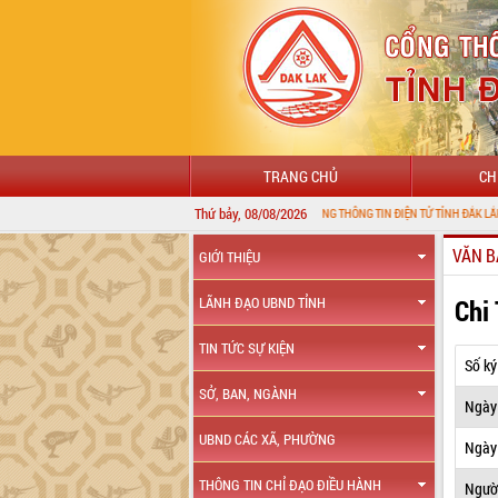
TRANG CHỦ
CH
Thứ bảy, 08/08/2026
CHÀO MỪNG ĐẾN VỚI CỔNG THÔNG TIN ĐIỆN TỬ TỈNH ĐẮK LẮK
VĂN B
GIỚI THIỆU
Chi
LÃNH ĐẠO UBND TỈNH
TIN TỨC SỰ KIỆN
Số ký
SỞ, BAN, NGÀNH
Ngày
UBND CÁC XÃ, PHƯỜNG
Ngày 
THÔNG TIN CHỈ ĐẠO ĐIỀU HÀNH
Ngườ