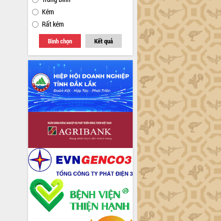
Kém
Rất kém
Bình chọn
Kết quả