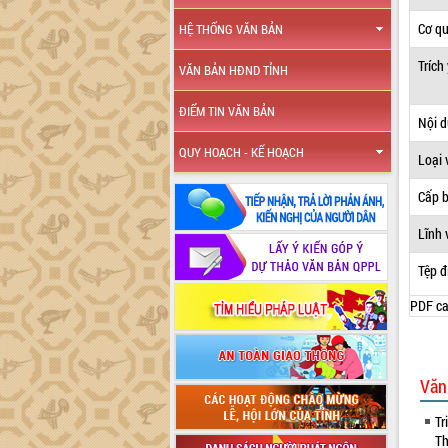
Cơ q
HỆ THỐNG VĂN BẢN
Trích
VĂN BẢN HĐND TỈNH
ĐIỂM TIN VĂN BẢN
Nội 
QUY HOẠCH - KẾ HOẠCH
Loại 
Cấp 
Lĩnh 
Tệp đ
PDF ca
Văn
Tr
Th