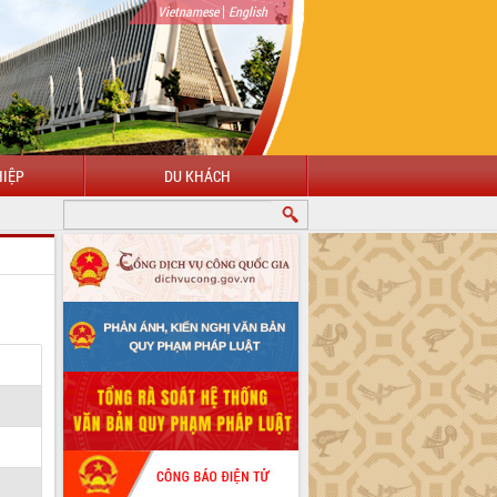
|
Vietnamese
English
IỆP
DU KHÁCH